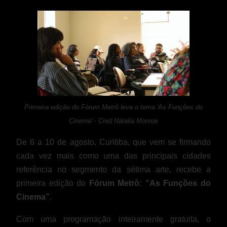
Primeira edição do Fórum Metrô leva o tema 'As Funções do
Cinema' - Cred Natalia Monroe
De 6 a 10 de agosto, Curitiba, que vem se firmando
cada vez mais como uma das principais cidades
referência no segmento da sétima arte, recebe a
primeira edição do
Fórum Metrô: “As Funções do
Cinema”
.
Com uma programação inteiramente gratuita, o