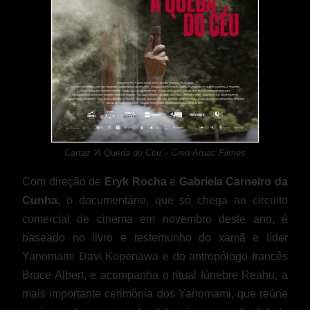
Cartaz 'A Queda do Céu' - Cred Aruac Filmes
Com direção de
Eryk Rocha
e
Gabriela Carneiro da
Cunha,
o documentário, que só chega ao circuito
comercial de cinema em novembro deste ano, é
baseado no livro e testemunho do xamã e líder
Yanomami Davi Kopenawa e do antropólogo francês
Bruce Albert, e acompanha o ritual fúnebre Reahu, a
mais importante cerimônia dos Yanomami, que reúne