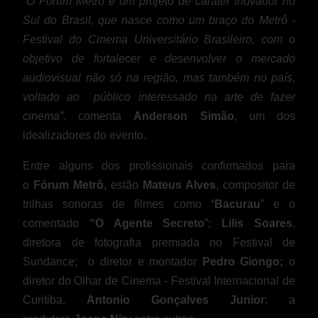
“O Fórum Metrô é um projeto de caráter inovador no
Sul do Brasil, que nasce como um braço do Metrô -
Festival do Cinema Universitário Brasileiro, com o
objetivo de fortalecer e desenvolver o mercado
audiovisual não só na região, mas também no país,
voltado ao público interessado na arte de fazer
cinema”,
comenta
Anderson Simão
, um dos
idealizadores do evento.
Entre alguns dos profissionais confirmados para
o
Fórum Metrô
, estão
Mateus Alves
, compositor de
trilhas sonoras de filmes como “
Bacurau
” e o
comentado
“O Agente Secreto
”;
Lilis Soares
,
diretora de fotografia premiada no Festival de
Sundance; o diretor e montador
Pedro Giongo;
o
diretor do Olhar de Cinema - Festival Internacional de
Curitiba,
Antonio Gonçalves Junior
; a