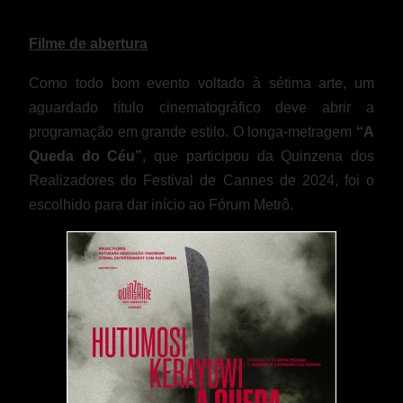
Filme de abertura
Como todo bom evento voltado à sétima arte, um
aguardado título cinematográfico deve abrir a
programação em grande estilo. O longa-metragem
“A
Queda do Céu”
, que participou da Quinzena dos
Realizadores do Festival de Cannes de 2024, foi o
escolhido para dar início ao Fórum Metrô.