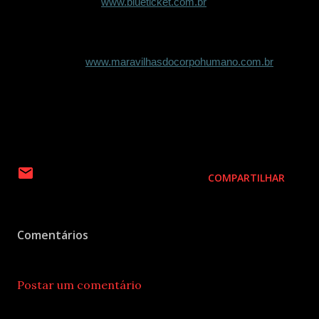
Ponto de Venda
:
www.blueticket.com.br
Estacionamento:
R$10,00, por até 30 min, e R$17,00 por
todo o período de utilização dentro da mesma diária.
Informações:
www.maravilhasdocorpohumano.com.br
/
@maravilhasdocorpohumano / @maisumadaprime /
@jockeyplazacuritiba
Classificação etária:
Livre
COMPARTILHAR
Comentários
Postar um comentário