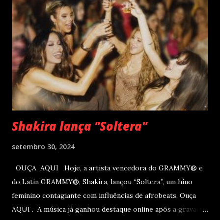
– PR , na Teatro Positivo (Rua Prof. Pedro Viriato Parigot
de Souza, 5300 - Campo Comprido, Curitiba - PR). Abertura
das vendas on-line e físicas no dia 04 de setembro ao meio
dia. A produção e realização são da Cult! Produções, RW7
Production& Entertainment e RC Produções. Roberto
Carlos começou o ano de 2025 se apresentando n...
Shakira lança "Soltera"
setembro 30, 2024
OUÇA AQUI Hoje, a artista vencedora do GRAMMY® e
do Latin GRAMMY®, Shakira, lançou “Soltera”, um hino
feminino contagiante com influências de afrobeats. Ouça
AQUI . A música já ganhou destaque online após a gravação