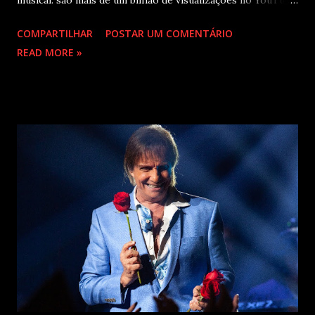
musical: são mais de um bilhão de visualizações no YouTube,
22 milhões de ouvintes mensais nas plataformas de áudio e
COMPARTILHAR
POSTAR UM COMENTÁRIO
10 milhões de seguidores nas redes sociais, além de figurar
READ MORE »
entre os nomes da prestigiada lista Forbes Under 30 de
2024 . O último trabalho de estúdio do cantor e
compositor paulista, Eu Venci o Mundo (2025), se
estabeleceu no Top 3 Global do Spotify e contabilizou 10
milhões de plays em menos de 24 horas após o
lançamento. Com uma estética mais madura, o álbum marca
um novo capítulo na carreira do artista e, agora, ganha os
palcos por meio da EVOM Tour, que fez sua estreia
recentemente em São Paulo. Com realização da 30e ,
Supernova Ent e Prime , a escala em Curitiba aco...