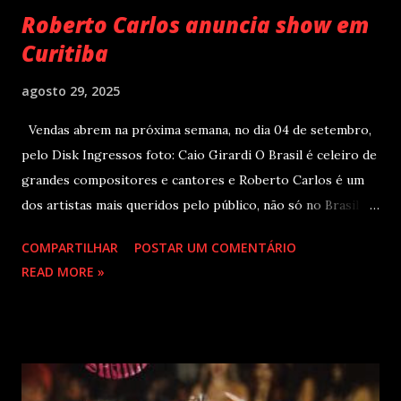
Roberto Carlos anuncia show em
Curitiba
agosto 29, 2025
Vendas abrem na próxima semana, no dia 04 de setembro,
pelo Disk Ingressos foto: Caio Girardi O Brasil é celeiro de
grandes compositores e cantores e Roberto Carlos é um
dos artistas mais queridos pelo público, não só no Brasil
como na América Latina e no mundo. Com 70 álbuns
COMPARTILHAR
POSTAR UM COMENTÁRIO
lançados em seu país tem sua carreira pautada em
READ MORE »
lançamentos simultâneos em português e espanhol desde a
década de 60 além de inúmeros outros sucessos em
diferentes idiomas. Esse grande talento e seu público têm
um encontro marcado para os dias 28 de novembro (sexta-
feira), quando Roberto Carlos se apresentará em Curitiba