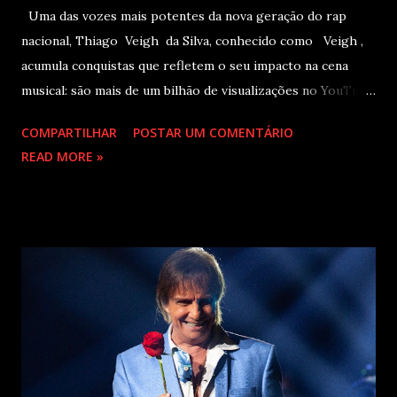
Uma das vozes mais potentes da nova geração do rap
nacional, Thiago Veigh da Silva, conhecido como Veigh ,
acumula conquistas que refletem o seu impacto na cena
musical: são mais de um bilhão de visualizações no YouTube,
22 milhões de ouvintes mensais nas plataformas de áudio e
COMPARTILHAR
POSTAR UM COMENTÁRIO
10 milhões de seguidores nas redes sociais, além de figurar
READ MORE »
entre os nomes da prestigiada lista Forbes Under 30 de
2024 . O último trabalho de estúdio do cantor e
compositor paulista, Eu Venci o Mundo (2025), se
estabeleceu no Top 3 Global do Spotify e contabilizou 10
milhões de plays em menos de 24 horas após o
lançamento. Com uma estética mais madura, o álbum marca
um novo capítulo na carreira do artista e, agora, ganha os
palcos por meio da EVOM Tour, que fez sua estreia
recentemente em São Paulo. Com realização da 30e ,
Supernova Ent e Prime , a escala em Curitiba aco...