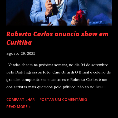
Roberto Carlos anuncia show em
Curitiba
agosto 29, 2025
Vendas abrem na próxima semana, no dia 04 de setembro,
pelo Disk Ingressos foto: Caio Girardi O Brasil é celeiro de
grandes compositores e cantores e Roberto Carlos é um
dos artistas mais queridos pelo público, não só no Brasil
como na América Latina e no mundo. Com 70 álbuns
COMPARTILHAR
POSTAR UM COMENTÁRIO
lançados em seu país tem sua carreira pautada em
READ MORE »
lançamentos simultâneos em português e espanhol desde a
década de 60 além de inúmeros outros sucessos em