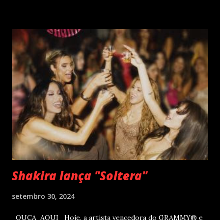
diferentes idiomas. Esse grande talento e seu público têm
um encontro marcado para os dias 28 de novembro (sexta-
feira), quando Roberto Carlos se apresentará em Curitiba
– PR , na Teatro Positivo (Rua Prof. Pedro Viriato Parigot
de Souza, 5300 - Campo Comprido, Curitiba - PR). Abertura
das vendas on-line e físicas no dia 04 de setembro ao meio
dia. A produção e realização são da Cult! Produções, RW7
Production& Entertainment e RC Produções. Roberto
Carlos começou o ano de 2025 se apresentando n...
Shakira lança "Soltera"
setembro 30, 2024
OUÇA AQUI Hoje, a artista vencedora do GRAMMY® e