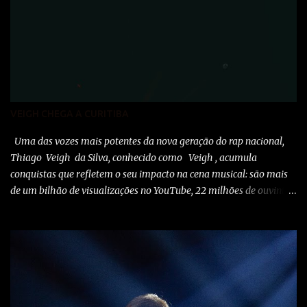
VEIGH CHEGA A CURITIBA
Uma das vozes mais potentes da nova geração do rap nacional,
Thiago Veigh da Silva, conhecido como Veigh , acumula
conquistas que refletem o seu impacto na cena musical: são mais
de um bilhão de visualizações no YouTube, 22 milhões de ouvintes
mensais nas plataformas de áudio e 10 milhões de seguidores nas
redes sociais, além de figurar entre os nomes da prestigiada lista
Forbes Under 30 de 2024 . O último trabalho de estúdio do
cantor e compositor paulista, Eu Venci o Mundo (2025), se
estabeleceu no Top 3 Global do Spotify e contabilizou 10 milhões
de plays em menos de 24 horas após o lançamento. Com uma
estética mais madura, o álbum marca um novo capítulo na