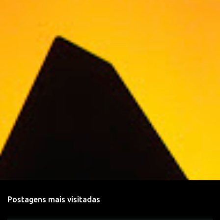
á
r
i
o
s
Postagens mais visitadas