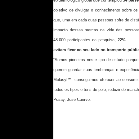
epidemiológico global que contemplou
34 paíse
objetivo de divulgar o conhecimento sobre os
que, uma em cada duas pessoas sofre de distú
impacto dessas marcas na vida das pessoas,
48.000 participantes da pesquisa,
22%
⁴
sent
evitam ficar ao seu lado no transporte públi
“Somos pioneiros neste tipo de estudo porqu
querem guardar suas lembranças e experiênci
Melasyl™, conseguimos oferecer ao consumidor
todos os tipos e tons de pele, reduzindo manch
Posay, José Cuervo.
O FUTURO DO TRATAMENTO ANTIMANCHA
PARA COMBATER A HIPERPIGMENTAÇÃO⁴