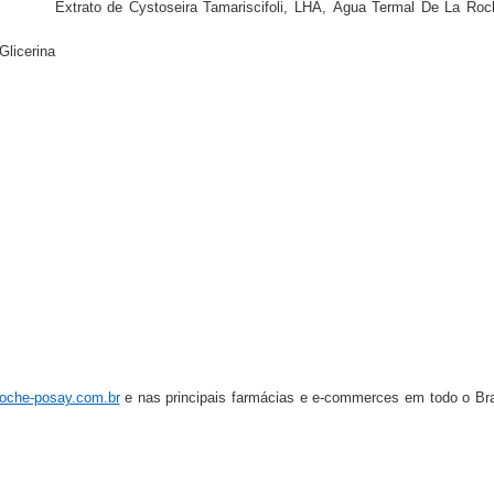
urônico,
Extrato de Cystoseira Tamariscifoli, LHA, Água Termal De La Roc
licerina
em uma fórmula abrangente que atua em múltiplas etapas
ovada em mais de 14 estudos científicos e avaliação em pele brasileira, M
 de 1 semana⁵, -85% manchas¹ em 8 semanas⁶ e previne o reaparecimento.
sui rápida absorção sem deixar a pele oleosa. Seu acabamento avelud
ara uma boa adesão na rotina de cuidado e uma alta perfomance dos resulta
ele, inclusive as sensíveis e as oleosas.
oche-posay.com.br
e nas principais farmácias e e-commerces em todo o Bra