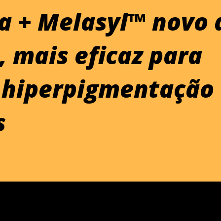
a + Melasyl™ novo 
 mais eficaz para
 hiperpigmentação
s