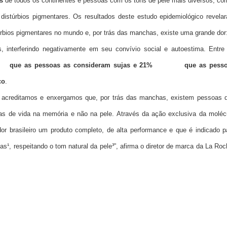
s
de todos os continentes e pessoas com os tons de pele mais diversos, co
 distúrbios pigmentares. Os resultados deste estudo epidemiológico revela
rbios pigmentares no mundo e, por trás das manchas, existe uma grande dor
 interferindo negativamente em seu convívio social e autoestima. Entre
em
que as pessoas as consideram sujas e 21%
⁴
sentem
que as pess
co
.
e acreditamos e enxergamos que, por trás das manchas, existem pessoas 
as de vida na memória e não na pele. Através da ação exclusiva da moléc
 brasileiro um produto completo, de alta performance e que é indicado p
as¹, respeitando o tom natural da pele³”, afirma o diretor de marca da La Roc
S É AGORA: MELASYL™, O NOVO ATIVO PATENTEADO MAIS EFIC
 COMO NUNCA ANTES¹