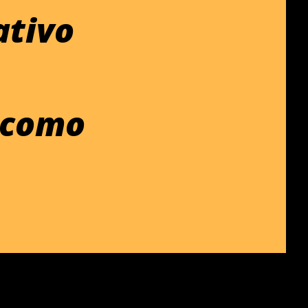
ativo
 como