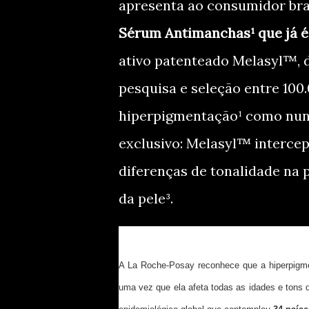
apresenta ao consumidor bra
Sérum Antimanchas¹ que já é
ativo patenteado Melasyl™, d
pesquisa e seleção entre 100
hiperpigmentação¹ como nunc
exclusivo: Melasyl™ interce
diferenças de tonalidade na 
da pele³.
A La Roche-Posay reconhece que a hiperpigm
uma vez que ela afeta todas as idades e tons d