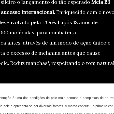
sileiro o lançamento do tão esperado
Mela B3
 sucesso internacional.
Enriquecido com o nov
esenvolvido pela L’Oréal após 18 anos de
.000 moléculas, para combater a
a antes, através de um modo de ação único e
pta o excesso de melanina antes que cause
pele. Reduz manchas¹, respeitando o tom natura
entação é uma das condições de pele mais comuns e complexas de se trat
e pele e apresenta-se por diversos fatores. A marca conduziu o primeiro est