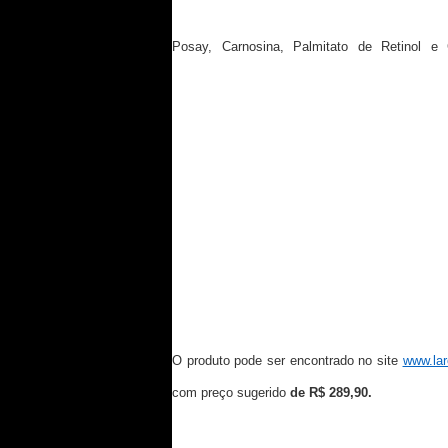
outros ativos dermatológicos como Ácido Hial
Posay, Carnosina, Palmitato de Retinol e G
hiperpigmentação¹. Com eficácia clínica compr
B3 Sérum possui resultados visíveis a partir
A textura sérum leve do Mela B3 Sérum pos
proporciona uma experiência sensorial única p
antimanchas¹. Indicado para todos os tipos de p
O produto pode ser encontrado no site
www.lar
com preço sugerido
de R$ 289,90.