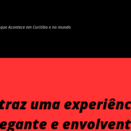
Pular para o conteúdo principal
do que Acontece em Curitiba e no mundo
traz uma experiênc
legante e envolven