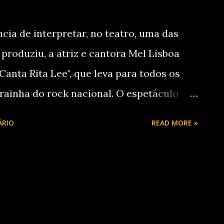
ia de interpretar, no teatro, uma das
 produziu, a atriz e cantora Mel Lisboa
anta Rita Lee", que leva para todos os
 rainha do rock nacional. O espetáculo
ritiba na quinta-feira, 25 de setembro,
ÁRIO
READ MORE »
 a partir de R$ 60, à venda no site Minha
aos palcos para interpretar Rita Lee pela
o pela própria cantora, no musical "Rita
oltou a interpretar a estrela maior do
rondoso de público e crítica "Rita Lee -