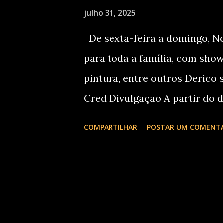
julho 31, 2025
a falta de colo a bebês e cria
presença ativa dos adultos 
De sexta-feira a domingo, No
sociedade mais justa. O event
para toda a família, com shows
pintura, entre outros Derico s
Cred Divulgação A partir do d
Ilha do Mel Jazz levará diver
COMPARTILHAR
POSTAR UM COMENT
Brasília, em uma programação
apresentações musicais de ja
reunindo ainda atividades de 
obras de arte de artistas loca
oficina de pintura para crian