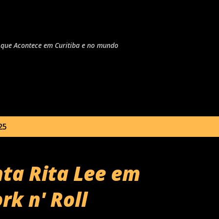
Pular para o conteúdo principal
do que Acontece em Curitiba e no mundo
25
nta Rita Lee em
rk n' Roll