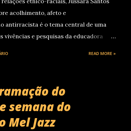
relações étnico-raciais, Jussara Santos
bre acolhimento, afeto e
o antirracista é o tema central de uma
s vivências e pesquisas da educadora
osto, a partir das 18h30, ela lança o livro
ÁRIO
READ MORE »
ação antirracista para e com bebês e
nha Livraria & Café, em Curitiba.
alista em relações étnico-raciais,
gramação do
a importância do acolhimento, da
de semana do
entamento ao racismo desde os primeiros
do Mel Jazz
apirus Editora , o livro é fruto das
ue compartilha reflexões profundas sobre