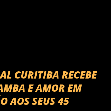
umas das atrações musicais, está o músico
do Jô, com seu saxofone performando
ado do pianista Jeff Sabag. Confira a
) (Palco no Trapiche) 13h - DJ Wag 14h...
AL CURITIBA RECEBE
SAMBA E AMOR EM
 AOS SEUS 45