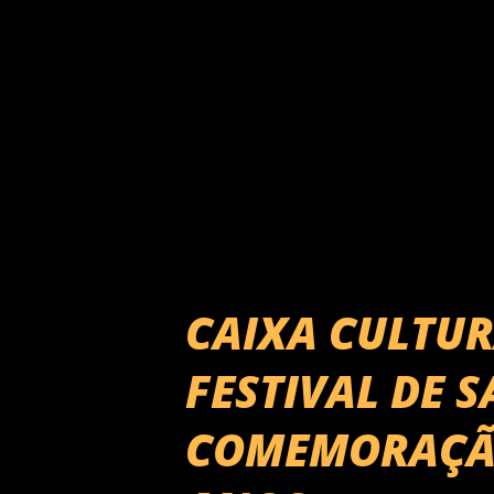
semana do festival, entre alg
Derico, do lendário sexteto 
grandes sucessos do Jazz ao l
programação: Sexta-feira (1/8
CAIXA CULTUR
FESTIVAL DE 
COMEMORAÇÃO