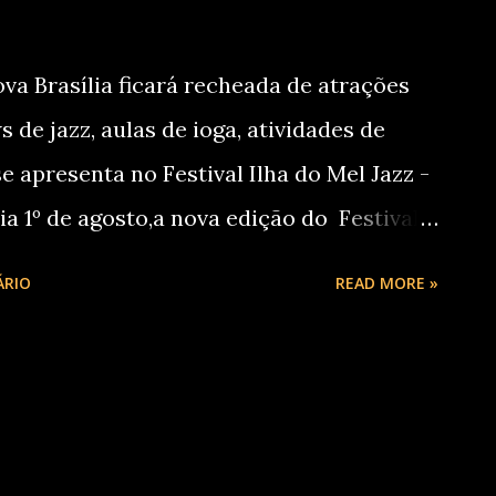
nças negras, e ressalta como o afeto e a
são fundamentais na construção de uma
va Brasília ficará recheada de atrações
o ...
 de jazz, aulas de ioga, atividades de
e apresenta no Festival Ilha do Mel Jazz -
ia 1º de agosto,a nova edição do Festival
sas atrações para a Ilha do Mel, em Nova
ÁRIO
READ MORE »
 gratuita. Serão cerca de 90
zz que passarão pelo local durante o mês,
pintura ao vivo, exposição de quadros e
is, aulas de ioga, educação ambiental,
ças, entre outros. No primeiro fim de