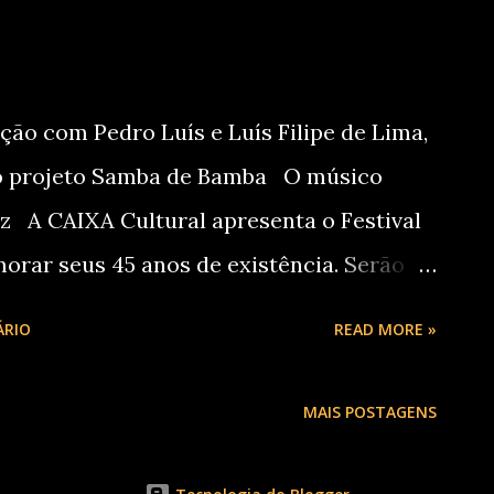
ão com Pedro Luís e Luís Filipe de Lima,
do projeto Samba de Bamba O músico
ez A CAIXA Cultural apresenta o Festival
rar seus 45 anos de existência. Serão
ntro do projeto Samba de Bamba, que
ÁRIO
READ MORE »
or Pedro Luís para apresentações em
que alternam músicas, conversas e
MAIS POSTAGENS
13 e 14 de agosto, às 20h, na CAIXA
os, com preços populares de R$ 20 e R$ 10