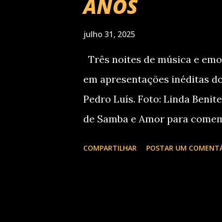
ANOS
julho 31, 2025
Três noites de música e emoç
em apresentações inéditas 
Pedro Luís. Foto: Linda Benit
de Samba e Amor para comemo
três noites de celebração de
COMPARTILHAR
POSTAR UM COMENT
convida o cantor e composit
formato especial, com shows 
memória afetiva, nos dias 12, 
Cultural Curitiba. Os ingress