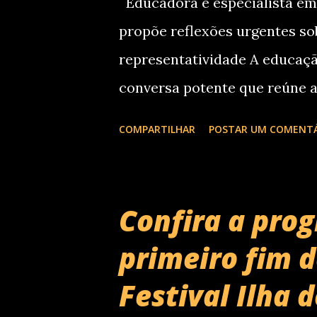
Educadora e especialista em 
propõe reflexões urgentes so
representatividade A educaçã
conversa potente que reúne a
Jussara Santos . No dia 7 de ag
COMPARTILHAR
POSTAR UM COMENT
Democratização do colo: Educ
crianças pequenas , na Telara
Doutora em Educação e especi
Confira a pro
Jussara discutirá no evento 
primeiro fim 
representatividade e do enfr
Festival Ilha 
anos de vida. Publicado pela P
experiências da educadora, q