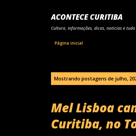
ACONTECE CURITIBA
Cultura, Informações, dicas, noticias e tu
Página inicial
P
Mostrando postagens de julho, 20
o
s
Mel Lisboa ca
t
Curitiba, no To
a
g