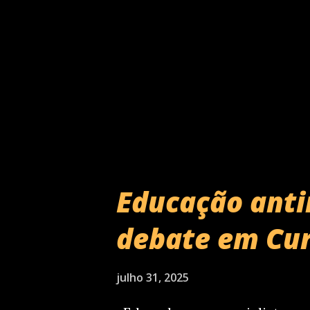
Uma Autobiografia Musical", 
com sessões esgotadas na capi
Curitiba. Sempre exaltando a 
disse, um dia: "Mel, você me f
Educação anti
debate em Cur
julho 31, 2025