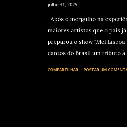
julho 31, 2025
e
Após o mergulho na experiênc
n
s
maiores artistas que o país já
preparou o show "Mel Lisboa C
cantos do Brasil um tributo à
terá única apresentação em Cu
COMPARTILHAR
POSTAR UM COMENT
no Tork n' Roll, com ingressos
Entrada . Em 2014, Mel subiu 
primeira vez – com o aval dad
Lee Mora ao Lado". Em 2023, v
rock brasileiro no sucesso est