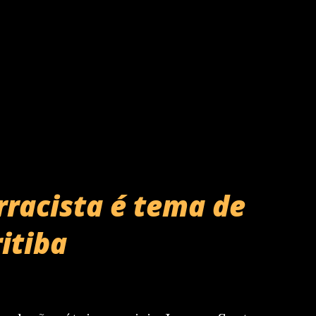
espetáculo há mais de um ano em cartaz
tal paulista – e ainda inédito em
interpretação de Mel, a própria Rita
ez muito melhor do que eu mesma"....
rracista é tema de
itiba