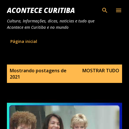
Pular para o conteúdo principal
ACONTECE CURITIBA
Cultura, Informações, dicas, noticias e tudo que
Acontece em Curitiba e no mundo
Página inicial
P
Mostrando postagens de
MOSTRAR TUDO
o
2021
s
t
a
g
e
n