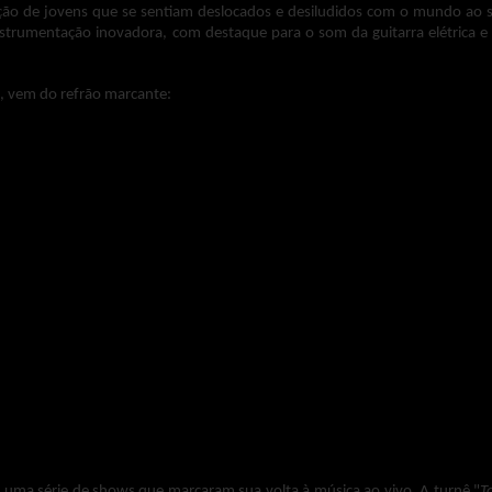
ação de jovens que se sentiam deslocados e desiludidos com o mundo ao 
strumentação inovadora, com destaque para o som da guitarra elétrica e
, vem do refrão marcante:
te de moto em Woodstock, Nova York, quando ele pilotava sua moto Triu
oluna vertebral e concussão. Na época, muito se especulou sobre a gravid
s.
os e da vida pública, passando um tempo em sua casa em Woodstock com 
tanto, permitiu que ele se concentrasse na composição e gravação de no
omo "
John Wesley Harding
" e "
Nashville Skyline
".
uma série de shows que marcaram sua volta à música ao vivo. A turnê "
T