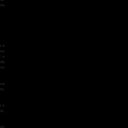
sta
s e
iou
r o
 de
ros
sua
ra,
o o
is,
ado