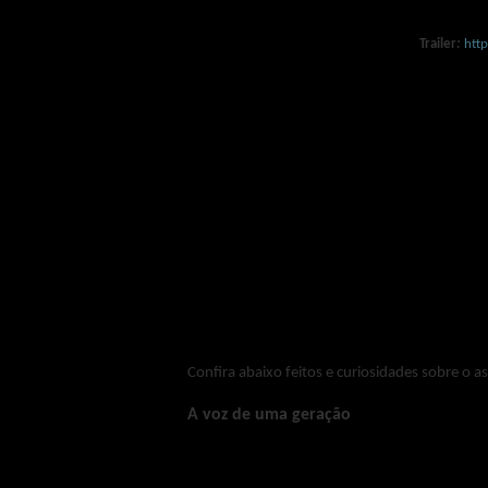
Trailer
:
htt
Nascido em 24 de maio de 1941 - em Duluth,
ícone da música e da contracultura. Sua carr
um dos artistas mais premiados e reconhecid
O álbum "
The Freewheelin' Bob Dylan"
, lanç
até os dias de hoje. Com letras poéticas e m
de protesto e desejo por mudanças.
Hoje, 27 de fevereiro, a vida de Bob Dylan
inspirada no livro
Dylan Goes Electric!
(2015),
por
Timothée Chalamet
e recebeu oito ind
protagonista.
Confira abaixo feitos e curiosidades sobre o as
A voz de uma geração