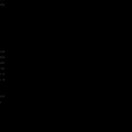
ody
que
ela
ais
ras
e a
s e
ore
u
e.
nem