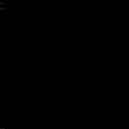
seu
 do
mph
ade
sua
vas
our