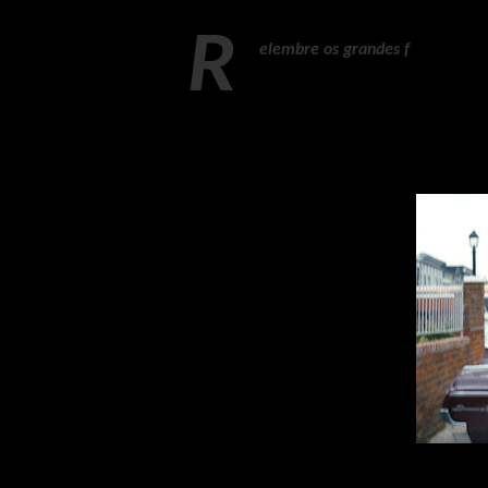
R
elembre os grandes f
eitos do ar
cinemas