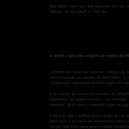
Bob Dylan usou sua arte para dar voz aos a
"
Blowin' in the Wind
" e "
The Tim
es They Are
luta pelos direitos civis e a oposição à guerra.
Com letras poéticas e melodias marcante
influenciando a cultura popular e inspirando 
juventude da época, que buscava um mundo 
manifestações e protestos, amplificando o im
A música que deu origem ao nome do fi
Considerada uma das maiores canções de 
transformação na carreira de Bob Dylan. A 
combinando elementos de rock e folk com uma 
A produção da música foi cercada de dificul
resistência de outros músicos. No entanto,
imediato, alcançando o segundo lugar nas para
A letra de
Like a Rolling Stone
surgiu de um lo
descreveu o processo de composição como um
canção fala sobre uma jovem mulher da alta 