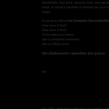
identidade. Sua letra, ressoou com uma ger
redor. A música também é notável por sua in
órgão
elétrico
.
O nome do filme
Um Completo Desconhecido
How does it feel?
How does it feel?
To be without a home
Like a complete unknown
Like a rolling stone
Um afastamento repentino dos palcos
Em
1966, Bob Dylan sofreu um grave aciden
Tiger 100 e derrapou, sofrendo fraturas na c
do acidente e se ele teria sequelas permanente
Após o ocorrido, Dylan se afastou dos palc
família. Esse período de recuperação, no en
músicas, resultando em álbuns importantes c
Em 1974, Bob Dylan retornou aos palcos com 