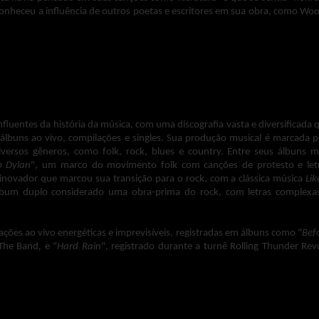
onheceu a influência de outros poetas e escritores em sua obra, como Wo
influentes da história da música, com uma discografia vasta e diversificada 
 álbuns ao vivo, compilações e singles. Sua produção musical é marcada p
versos gêneros, como folk, rock, blues e country. Entre seus álbuns m
b Dylan
", um marco do movimento folk com canções de protesto e let
inovador que marcou sua transição para o rock, com a clássica música
Lik
lbum duplo considerado uma obra-prima do rock, com letras complexa
ões ao vivo energéticas e imprevisíveis, registradas em álbuns como "
Bef
The Band, e "
Hard Rain
", registrado durante a turnê Rolling Thunder Rev
ançou diversas compilações, como "
Masterpieces
" e "
Biograph
", que reú
tleg Series
", que apresenta gravações raras e inéditas de sua carreira.
l nos cinemas brasileiros.