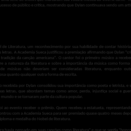
sucesso de público e crítica, mostrando que Dylan continuava sendo um arti
de Literatura, um reconhecimento por sua habilidade de contar história
letras. A Academia Sueca justificou a premiação afirmando que Dylan "cr
tradição da canção americana". O cantor foi o primeiro músico a recebe
re a natureza da literatura e sobre a importância da música como forma
de músicas não deveriam ser consideradas literatura, enquanto out
iosa quanto qualquer outra forma de escrita.
recebida por Dylan consolidou sua importância como poeta e letrista, e 
uas letras, que abordam temas como amor, perda, injustiça social e guer
mundo e se tornaram parte da cultura popular.
foi ao evento receber o prêmio. Quem recebeu a estatueta, representand
encontrou com a Academia Sueca para ser premiado quase quatro meses depo
ploma e medalha do Nobel de literatura.
ca havia pensado em suas canções como literatura" e que se sentia "honr