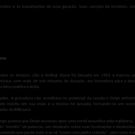
nseios e às inquietações de uma geração. Suas canções de protesto, c
 a-Changin'
", se tornaram hinos de movimentos sociais importantes, com
s, o cantor capturou o espírito de uma época de mudanças profund
milhares a questionarem o status quo. Seus hinos de protesto ecoaram entr
mais justo e igualitário, e suas músicas se tornaram a trilha sonora
pacto de suas mensagens e fortalecendo a luta por um futuro melhor.
lme
todos os tempos,
Like a Rolling Stone
foi lançada em 1965 e marcou 
música, com mais de seis minutos de duração, era inovadora para a épo
letra poética e ácida.
dades. A gravadora não acreditava no potencial da canção e Dylan enfren
 ele insistiu em sua visão e a música foi lançada, tornando-se um suce
das da Billboard.
ngo poema que Dylan escreveu após uma turnê exaustiva pela Inglaterra. 
 "vômito" de palavras, um desabafo sobre suas frustrações e desilusões
sociedade que perde tudo e se vê "como uma pedra rolando", sem rumo e 