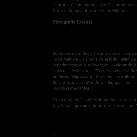
e surpreso" com a premiação. Ele também rec
Guthrie, Robert Johnson e Hank Williams.
Discografia Extensa
Bob Dylan é um dos artistas mais prolíficos e 
inclui mais de 50 álbuns de estúdio, além de
experimentação e reinvenção, explorando di
icônicos, destacam-se "
The Freewheelin' Bo
poéticas; "
Highway 61 Revisited
", um álbum 
Rolling Stone
; e "
Blonde on Blonde
", um á
melodias marcantes.
Dylan também é conhecido por suas apresentaç
the Flood
", gravado durante sua turnê com 
Além dos álbuns de estúdio e ao vivo, ele l
seus maiores sucessos, além da série "
The Boo
Um Completo Desconhecido
já está disponíve
--