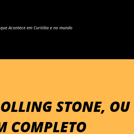
Pular para o conteúdo principal
do que Acontece em Curitiba e no mundo
OLLING STONE, OU
M COMPLETO