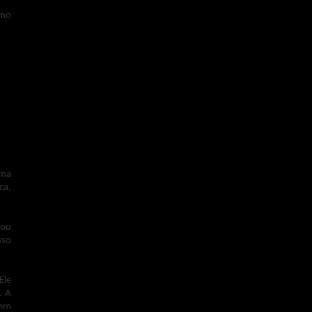
omo
o a
as,
e a
 de
uma
ca,
tou
sso
Ele
. A
sem