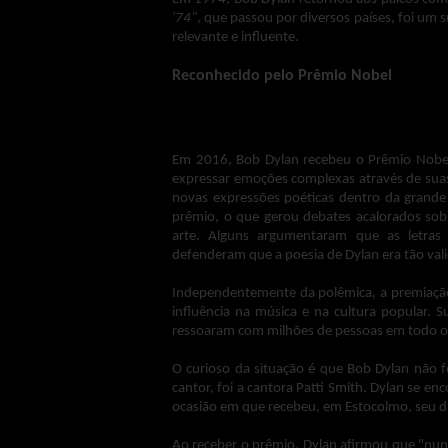
'74"
, que passou por diversos países, foi um 
relevante e influente.
Reconhecido pelo Prêmio Nobel
Em 2016, Bob Dylan recebeu o Prêmio Nobel 
expressar emoções complexas através de suas 
novas expressões poéticas dentro da grande 
prêmio, o que gerou debates acalorados sob
arte. Alguns argumentaram que as letras 
defenderam que a poesia de Dylan era tão val
Independentemente da polêmica, a premiação 
influência na música e na cultura popular. S
ressoaram com milhões de pessoas em todo o 
O curioso da situação é que Bob Dylan não 
cantor, foi a cantora Patti Smith. Dylan se 
ocasião em que recebeu, em Estocolmo, seu di
Ao receber o prêmio, Dylan afirmou que "nun