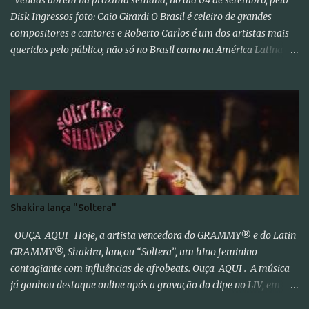
Disk Ingressos foto: Caio Girardi O Brasil é celeiro de grandes
compositores e cantores e Roberto Carlos é um dos artistas mais
queridos pelo público, não só no Brasil como na América Latina e
no mundo. Com 70 álbuns lançados em seu país tem sua carreira
pautada em lançamentos simultâneos em português e espanhol
desde a década de 60 além de inúmeros outros sucessos em
diferentes idiomas. Esse grande talento e seu público têm um
encontro marcado para os dias 28 de novembro (sexta-feira),
quando Roberto Carlos se apresentará em Curitiba – PR , na
Teatro Positivo (Rua Prof. Pedro Viriato Parigot de Souza, 5300 -
Campo Comprido, Curitiba - PR). Abertura das vendas on-line e
físicas no dia 04 de setembro ao meio dia. A produção e
Shakira lança "Soltera"
realização são da Cult! Produções, RW7 Production&
Entertainment e RC Produções. Roberto Carlos começou o ano de
OUÇA AQUI Hoje, a artista vencedora do GRAMMY® e do Latin
2025 se apresentando n...
GRAMMY®, Shakira, lançou “Soltera”, um hino feminino
contagiante com influências de afrobeats. Ouça AQUI . A música
já ganhou destaque online após a gravação do clipe no LIV, em
Miami, com participações de Winnie Harlow, Anitta, Danna e Lele