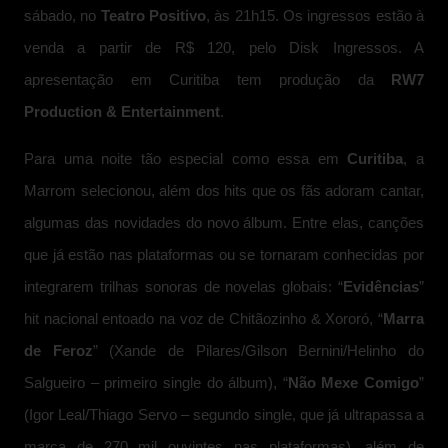
sábado, no
Teatro Positivo
, às 21h15. Os ingressos estão à
venda a partir de R$ 120, pelo Disk Ingressos. A
apresentação em Curitiba tem produção da
RW7
Production & Entertainment
.
Para uma noite tão especial como essa em
Curitiba
, a
Marrom selecionou, além dos hits que os fãs adoram cantar,
algumas das novidades do novo álbum. Entre elas, canções
que já estão nas plataformas ou se tornaram conhecidas por
integrarem trilhas sonoras de novelas globais: “
Evidências
”
hit nacional entoado na voz de Chitãozinho & Xororó, “
Marra
de Feroz
” (Xande de Pilares/Gilson Bernini/Helinho do
Salgueiro – primeiro single do álbum), “
Não Mexe Comigo
”
(Igor Leal/Thiago Servo – segundo single, que já ultrapassa a
marca de 270 mil ouvintes nas plataformas), além de