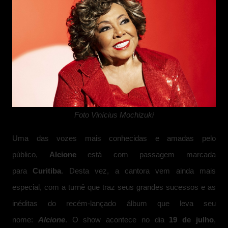
Foto Vinícius Mochizuki
Uma das vozes mais conhecidas e amadas pelo
público,
Alcione
está com passagem marcada
para
Curitiba
. Desta vez, a cantora vem ainda mais
especial, com a turnê que traz seus grandes sucessos e as
inéditas do recém-lançado álbum que leva seu
nome:
Alcione
. O show acontece no dia
19 de julho
,