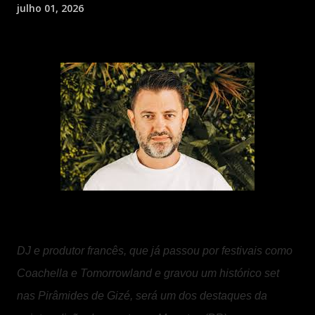
julho 01, 2026
DJ e produtor francês, que já passou por festivais como
Coachella e Tomorrowland e gravou um histórico set
nas Pirâmides de Gizé, será um dos destaques da