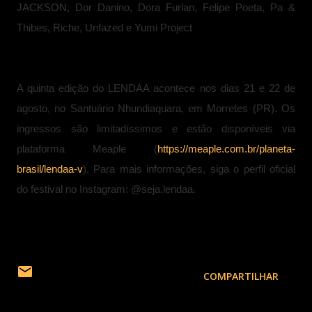
JACKSON, Dor Danino, Dora Furlan, Felipe Poeta, Pa &
Thibes, Riche, Unfazed e Yumi Project
A quinta edição do LENDAA acontece nos dias 21 e 22 de
agosto, no Santuário Nhundiaquara, em Morretes (PR). Os
ingressos são limitadíssimos e estão disponíveis via
plataforma Meaple (
https://meaple.com.br/planeta-
brasil/lendaa-v
). Para mais informações, siga o perfil oficial
do festival no Instagram: @seja.lendaa.
COMPARTILHAR