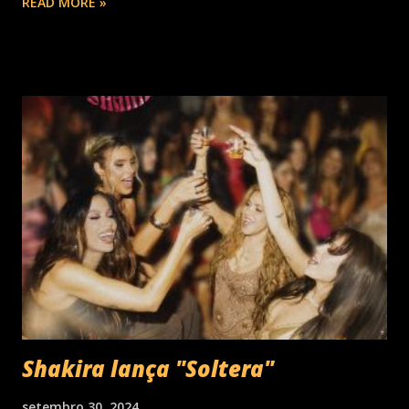
READ MORE »
lançamentos simultâneos em português e espanhol desde a
década de 60 além de inúmeros outros sucessos em
diferentes idiomas. Esse grande talento e seu público têm
um encontro marcado para os dias 28 de novembro (sexta-
feira), quando Roberto Carlos se apresentará em Curitiba
– PR , na Teatro Positivo (Rua Prof. Pedro Viriato Parigot
de Souza, 5300 - Campo Comprido, Curitiba - PR). Abertura
das vendas on-line e físicas no dia 04 de setembro ao meio
dia. A produção e realização são da Cult! Produções, RW7
Production& Entertainment e RC Produções. Roberto
Carlos começou o ano de 2025 se apresentando n...
Shakira lança "Soltera"
setembro 30, 2024