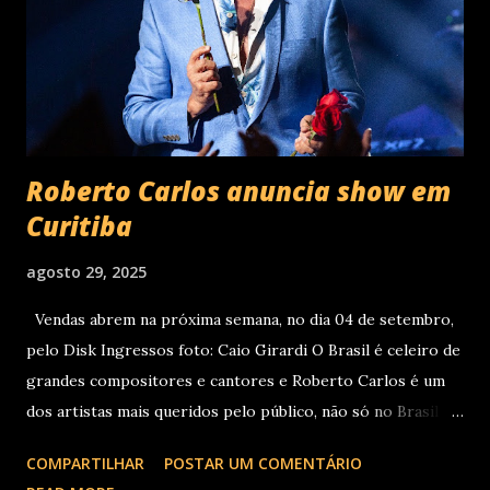
recentemente em São Paulo. Com realização da 30e ,
Supernova Ent e Prime , a escala em Curitiba aco...
Roberto Carlos anuncia show em
Curitiba
agosto 29, 2025
Vendas abrem na próxima semana, no dia 04 de setembro,
pelo Disk Ingressos foto: Caio Girardi O Brasil é celeiro de
grandes compositores e cantores e Roberto Carlos é um
dos artistas mais queridos pelo público, não só no Brasil
como na América Latina e no mundo. Com 70 álbuns
COMPARTILHAR
POSTAR UM COMENTÁRIO
lançados em seu país tem sua carreira pautada em