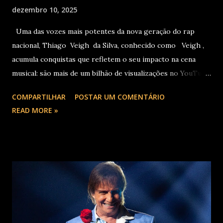
dezembro 10, 2025
Uma das vozes mais potentes da nova geração do rap
nacional, Thiago Veigh da Silva, conhecido como Veigh ,
acumula conquistas que refletem o seu impacto na cena
musical: são mais de um bilhão de visualizações no YouTube,
22 milhões de ouvintes mensais nas plataformas de áudio e
COMPARTILHAR
POSTAR UM COMENTÁRIO
10 milhões de seguidores nas redes sociais, além de figurar
READ MORE »
entre os nomes da prestigiada lista Forbes Under 30 de
2024 . O último trabalho de estúdio do cantor e
compositor paulista, Eu Venci o Mundo (2025), se
estabeleceu no Top 3 Global do Spotify e contabilizou 10
milhões de plays em menos de 24 horas após o
lançamento. Com uma estética mais madura, o álbum marca
um novo capítulo na carreira do artista e, agora, ganha os
palcos por meio da EVOM Tour, que fez sua estreia