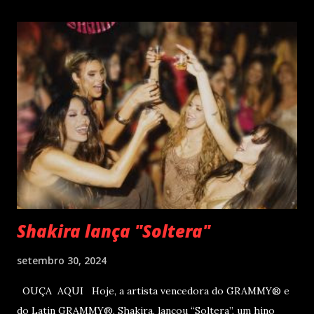
um encontro marcado para os dias 28 de novembro (sexta-
feira), quando Roberto Carlos se apresentará em Curitiba
– PR , na Teatro Positivo (Rua Prof. Pedro Viriato Parigot
de Souza, 5300 - Campo Comprido, Curitiba - PR). Abertura
das vendas on-line e físicas no dia 04 de setembro ao meio
dia. A produção e realização são da Cult! Produções, RW7
Production& Entertainment e RC Produções. Roberto
Carlos começou o ano de 2025 se apresentando n...
Shakira lança "Soltera"
setembro 30, 2024
OUÇA AQUI Hoje, a artista vencedora do GRAMMY® e
do Latin GRAMMY®, Shakira, lançou “Soltera”, um hino