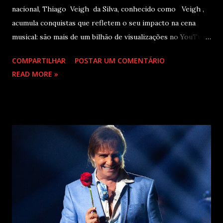
nacional, Thiago Veigh da Silva, conhecido como Veigh ,
acumula conquistas que refletem o seu impacto na cena
musical: são mais de um bilhão de visualizações no YouTube,
22 milhões de ouvintes mensais nas plataformas de áudio e
COMPARTILHAR
POSTAR UM COMENTÁRIO
10 milhões de seguidores nas redes sociais, além de figurar
READ MORE »
entre os nomes da prestigiada lista Forbes Under 30 de
2024 . O último trabalho de estúdio do cantor e
compositor paulista, Eu Venci o Mundo (2025), se
estabeleceu no Top 3 Global do Spotify e contabilizou 10
milhões de plays em menos de 24 horas após o
lançamento. Com uma estética mais madura, o álbum marca
um novo capítulo na carreira do artista e, agora, ganha os
palcos por meio da EVOM Tour, que fez sua estreia
recentemente em São Paulo. Com realização da 30e ,
Supernova Ent e Prime , a escala em Curitiba aco...