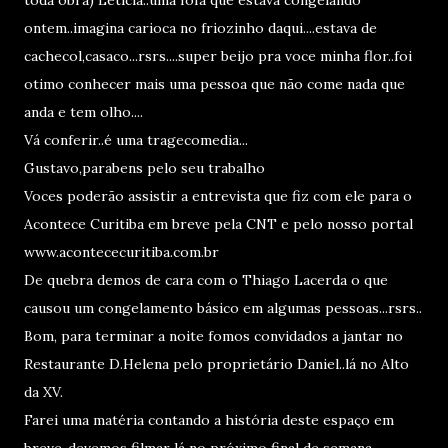
toda obra) Leticia..uma fofa que estava congelando
ontem..imagina carioca no friozinho daqui....estava de
cachecol,casaco...rsrs....super beijo pra voce minha flor..foi
otimo conhecer mais uma pessoa que não come nada que
anda e tem olho....
Vá conferir..é uma tragecomedia...
Gustavo,parabens pelo seu trabalho
Voces poderão assistir a entrevista que fiz com ele para o
Acontece Curitiba em breve pela CNT e pelo nosso portal
www.acontececuritiba.com.br
De quebra demos de cara com o Thiago Lacerda o que
causou um congelamento básico em algumas pessoas...rsrs..
Bom, para terminar a noite fomos convidados a jantar no
Restaurante D.Helena pelo proprietário Daniel..lá no Alto
da XV.
Farei uma matéria contando a história deste espaço em