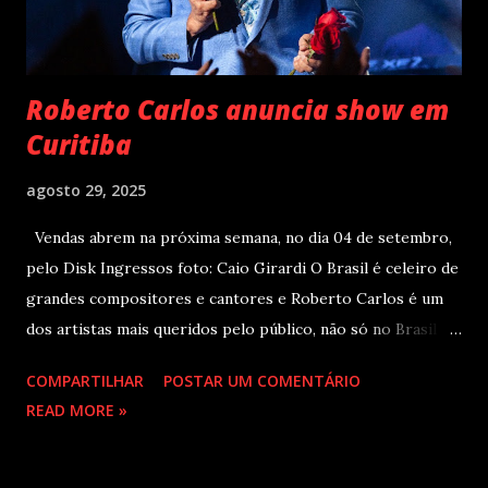
Roberto Carlos anuncia show em
Curitiba
agosto 29, 2025
Vendas abrem na próxima semana, no dia 04 de setembro,
pelo Disk Ingressos foto: Caio Girardi O Brasil é celeiro de
grandes compositores e cantores e Roberto Carlos é um
dos artistas mais queridos pelo público, não só no Brasil
como na América Latina e no mundo. Com 70 álbuns
COMPARTILHAR
POSTAR UM COMENTÁRIO
lançados em seu país tem sua carreira pautada em
READ MORE »
lançamentos simultâneos em português e espanhol desde a
década de 60 além de inúmeros outros sucessos em
diferentes idiomas. Esse grande talento e seu público têm