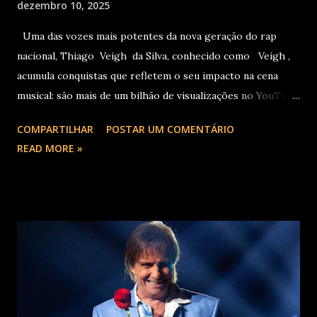
dezembro 10, 2025
Uma das vozes mais potentes da nova geração do rap
nacional, Thiago Veigh da Silva, conhecido como Veigh ,
acumula conquistas que refletem o seu impacto na cena
musical: são mais de um bilhão de visualizações no YouTube,
22 milhões de ouvintes mensais nas plataformas de áudio e
COMPARTILHAR
POSTAR UM COMENTÁRIO
10 milhões de seguidores nas redes sociais, além de figurar
READ MORE »
entre os nomes da prestigiada lista Forbes Under 30 de
2024 . O último trabalho de estúdio do cantor e
compositor paulista, Eu Venci o Mundo (2025), se
estabeleceu no Top 3 Global do Spotify e contabilizou 10
milhões de plays em menos de 24 horas após o
lançamento. Com uma estética mais madura, o álbum marca
um novo capítulo na carreira do artista e, agora, ganha os
palcos por meio da EVOM Tour, que fez sua estreia
recentemente em São Paulo. Com realização da 30e ,