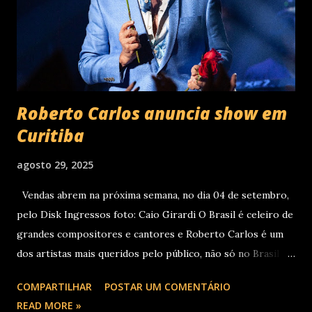
Supernova Ent e Prime , a escala em Curitiba aco...
Roberto Carlos anuncia show em
Curitiba
agosto 29, 2025
Vendas abrem na próxima semana, no dia 04 de setembro,
pelo Disk Ingressos foto: Caio Girardi O Brasil é celeiro de
grandes compositores e cantores e Roberto Carlos é um
dos artistas mais queridos pelo público, não só no Brasil
como na América Latina e no mundo. Com 70 álbuns
COMPARTILHAR
POSTAR UM COMENTÁRIO
lançados em seu país tem sua carreira pautada em
READ MORE »
lançamentos simultâneos em português e espanhol desde a