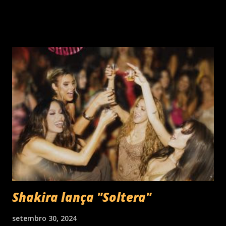
década de 60 além de inúmeros outros sucessos em
diferentes idiomas. Esse grande talento e seu público têm
um encontro marcado para os dias 28 de novembro (sexta-
feira), quando Roberto Carlos se apresentará em Curitiba
– PR , na Teatro Positivo (Rua Prof. Pedro Viriato Parigot
de Souza, 5300 - Campo Comprido, Curitiba - PR). Abertura
das vendas on-line e físicas no dia 04 de setembro ao meio
dia. A produção e realização são da Cult! Produções, RW7
Production& Entertainment e RC Produções. Roberto
Carlos começou o ano de 2025 se apresentando n...
Shakira lança "Soltera"
setembro 30, 2024