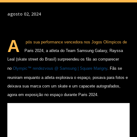
agosto 02, 2024
A
pós sua performance vencedora nos Jogos Olímpicos de
Paris 2024, a atleta do Team Samsung Galaxy, Rayssa
Leal (skate street do Brasil) surpreendeu os fãs ao comparecer
no
Olympic™ rendezvous @ Samsung | Square Marigny
. Fãs se
reuniram enquanto a atleta explorava o espaço, posava para fotos e
deixava sua marca com um skate e um capacete autografados,
agora em exposição no espaço durante Paris 2024.
A Samsung Newsroom conversou com Rayssa Leal, medalhista de
bronze na competição de skate street feminino, para revisitar alguns
dos altos e baixos de sua jornada para as Olimpíadas e saber como