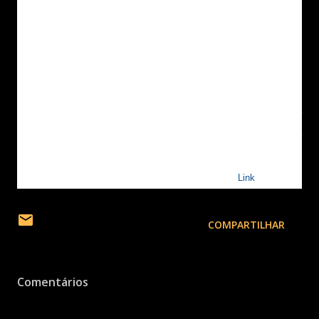
A Samsung inspira o mundo e molda o futuro com ideias e
tecnologias transformadoras. A empresa está redefinindo o mundo
de televisores, smartphones, dispositivos portáteis, tablets,
equipamentos digitais, sistemas de rede, memória, sistema LSI,
soluções de semicondutores e LED
e a proporcionar uma
experiência conectada fluida por meio de seu ecossistema
SmartThings e pela colaboração aberta com parceiros.
Para saber
as últimas notícias, visite a Samsung Newsroom em
Link
.
COMPARTILHAR
Comentários