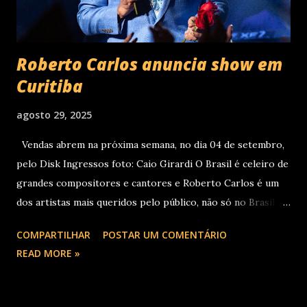
Roberto Carlos anuncia show em
Curitiba
agosto 29, 2025
Vendas abrem na próxima semana, no dia 04 de setembro,
pelo Disk Ingressos foto: Caio Girardi O Brasil é celeiro de
grandes compositores e cantores e Roberto Carlos é um
dos artistas mais queridos pelo público, não só no Brasil
como na América Latina e no mundo. Com 70 álbuns
COMPARTILHAR
POSTAR UM COMENTÁRIO
lançados em seu país tem sua carreira pautada em
READ MORE »
lançamentos simultâneos em português e espanhol desde a
década de 60 além de inúmeros outros sucessos em
diferentes idiomas. Esse grande talento e seu público têm