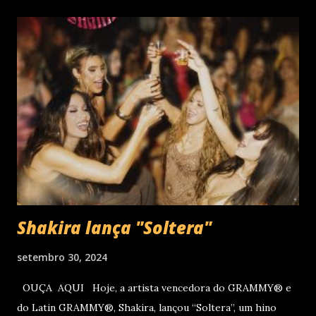
um encontro marcado para os dias 28 de novembro (sexta-
feira), quando Roberto Carlos se apresentará em Curitiba
– PR , na Teatro Positivo (Rua Prof. Pedro Viriato Parigot
de Souza, 5300 - Campo Comprido, Curitiba - PR). Abertura
das vendas on-line e físicas no dia 04 de setembro ao meio
dia. A produção e realização são da Cult! Produções, RW7
Production& Entertainment e RC Produções. Roberto
Carlos começou o ano de 2025 se apresentando n...
Shakira lança "Soltera"
setembro 30, 2024
OUÇA AQUI Hoje, a artista vencedora do GRAMMY® e
do Latin GRAMMY®, Shakira, lançou “Soltera”, um hino