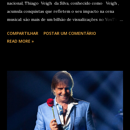
nacional, Thiago Veigh da Silva, conhecido como Veigh ,
acumula conquistas que refletem o seu impacto na cena
musical: são mais de um bilhão de visualizações no YouTube,
22 milhões de ouvintes mensais nas plataformas de áudio e
COMPARTILHAR
POSTAR UM COMENTÁRIO
10 milhões de seguidores nas redes sociais, além de figurar
READ MORE »
entre os nomes da prestigiada lista Forbes Under 30 de
2024 . O último trabalho de estúdio do cantor e
compositor paulista, Eu Venci o Mundo (2025), se
estabeleceu no Top 3 Global do Spotify e contabilizou 10
milhões de plays em menos de 24 horas após o
lançamento. Com uma estética mais madura, o álbum marca
um novo capítulo na carreira do artista e, agora, ganha os
palcos por meio da EVOM Tour, que fez sua estreia
recentemente em São Paulo. Com realização da 30e ,
Supernova Ent e Prime , a escala em Curitiba aco...