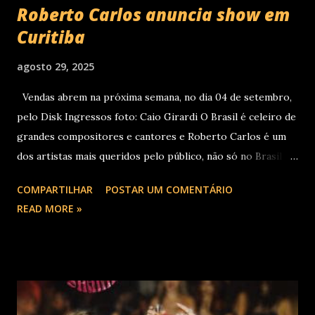
Roberto Carlos anuncia show em
Curitiba
agosto 29, 2025
Vendas abrem na próxima semana, no dia 04 de setembro,
pelo Disk Ingressos foto: Caio Girardi O Brasil é celeiro de
grandes compositores e cantores e Roberto Carlos é um
dos artistas mais queridos pelo público, não só no Brasil
como na América Latina e no mundo. Com 70 álbuns
COMPARTILHAR
POSTAR UM COMENTÁRIO
lançados em seu país tem sua carreira pautada em
READ MORE »
lançamentos simultâneos em português e espanhol desde a
década de 60 além de inúmeros outros sucessos em
diferentes idiomas. Esse grande talento e seu público têm
um encontro marcado para os dias 28 de novembro (sexta-
feira), quando Roberto Carlos se apresentará em Curitiba
– PR , na Teatro Positivo (Rua Prof. Pedro Viriato Parigot