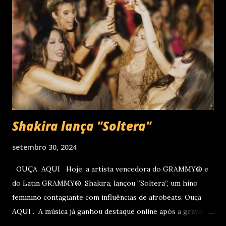
de Souza, 5300 - Campo Comprido, Curitiba - PR). Abertura
das vendas on-line e físicas no dia 04 de setembro ao meio
dia. A produção e realização são da Cult! Produções, RW7
Production& Entertainment e RC Produções. Roberto
Carlos começou o ano de 2025 se apresentando n...
Shakira lança "Soltera"
setembro 30, 2024
OUÇA AQUI Hoje, a artista vencedora do GRAMMY® e
do Latin GRAMMY®, Shakira, lançou “Soltera”, um hino
feminino contagiante com influências de afrobeats. Ouça
AQUI . A música já ganhou destaque online após a gravação
do clipe no LIV, em Miami, com participações de Winnie