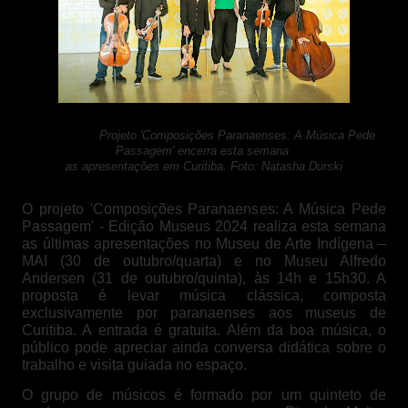
Projeto 'Composições Paranaenses: A Música Pede
Passagem' encerra esta semana
as apresentações em Curitiba.
Foto: Natasha Durski
O projeto 'Composições Paranaenses: A Música Pede
Passagem' - Edição Museus 2024 realiza esta semana
as últimas apresentações no Museu de Arte Indígena –
MAI (30 de outubro/quarta) e no Museu Alfredo
Andersen (31 de outubro/quinta), às 14h e 15h30. A
proposta é levar música clássica, composta
exclusivamente por paranaenses aos museus de
Curitiba. A entrada é gratuita. Além da boa música, o
público pode apreciar ainda conversa didática sobre o
trabalho e visita guiada no espaço.
O grupo de músicos é formado por um quinteto de