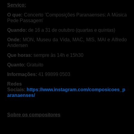
Serviço:
O que:
Concerto 'Composições Paranaenses: A Música
Pede Passagem'
Quando:
de 16 a 31 de outubro (quartas e quintas)
Onde:
MON, Museu da Vida, MAC, MIS, MAI e Alfredo
Andersen
Que horas:
sempre às 14h e 15h30
Quanto:
Gratuito
Informações:
41 99899 0503
Redes
Sociais:
https://www.instagram.com/composicoes_p
aranaenses/
Sobre os compositores
Alceo Bocchino (1918 – 2013)
, maestro curitibano,
parceiro de Villa Lobos, professor de Tom Jobim. O