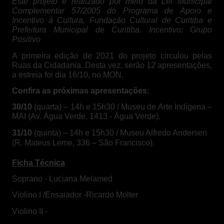
Este projeto é realizado por meio da Lei Municipal
Complementar 57/2005 do Programa de Apoio e
Incentivo à Cultura, Fundação Cultural de Curitiba e
Prefeitura Municipal de Curitiba. Incentivo: Grupo
Positivo
A primeira edição de 2021 do projeto circulou pelas
Ruas da Cidadania. Desta vez, serão 12 apresentações,
a estreia foi dia 16/10, no MON.
Confira as próximas apresentações:
30/10
(quarta) – 14h e 15h30 / Museu de Arte Indígena –
MAI (Av. Água Verde, 1413 - Água Verde).
31/10
(quinta) – 14h e 15h30 / Museu Alfredo Andersen
(R. Mateus Leme, 336 – São Francisco).
Ficha Técnica
Soprano - Luciana Melamed
Violino I /Ensaiador -Ricardo Molter
Violino II -
Vitor Andrade