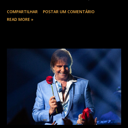
22 milhões de ouvintes mensais nas plataformas de áudio e
COMPARTILHAR
POSTAR UM COMENTÁRIO
10 milhões de seguidores nas redes sociais, além de figurar
READ MORE »
entre os nomes da prestigiada lista Forbes Under 30 de
2024 . O último trabalho de estúdio do cantor e
compositor paulista, Eu Venci o Mundo (2025), se
estabeleceu no Top 3 Global do Spotify e contabilizou 10
milhões de plays em menos de 24 horas após o
lançamento. Com uma estética mais madura, o álbum marca
um novo capítulo na carreira do artista e, agora, ganha os
palcos por meio da EVOM Tour, que fez sua estreia
recentemente em São Paulo. Com realização da 30e ,
Supernova Ent e Prime , a escala em Curitiba aco...