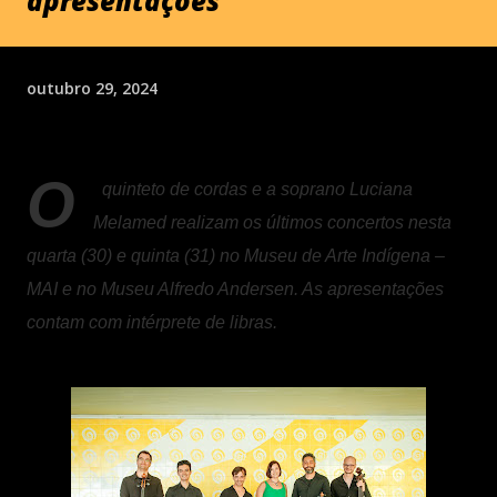
apresentações
outubro 29, 2024
O
quinteto de cordas e a soprano Luciana
Melamed realizam os últimos concertos nesta
quarta (30) e quinta (31) no Museu de Arte Indígena –
MAI e no Museu Alfredo Andersen. As apresentações
contam com intérprete de libras.