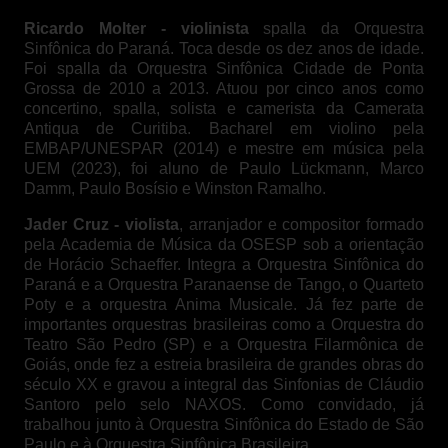
Ricardo Molter - violinista
spalla da Orquestra
Sinfônica do Paraná. Toca desde os dez anos de idade.
Foi spalla da Orquestra Sinfônica Cidade de Ponta
Grossa de 2010 a 2013. Atuou por cinco anos como
concertino, spalla, solista e camerista da Camerata
Antiqua de Curitiba. Bacharel em violino pela
EMBAP/UNESPAR (2014) e mestre em música pela
UEM (2023), foi aluno de Paulo Lückmann, Marco
Damm, Paulo Bosísio e Winston Ramalho.
Jader Cruz - violista
, arranjador e compositor formado
pela Academia de Música da OSESP sob a orientação
de Horácio Schaeffer. Integra a Orquestra Sinfônica do
Paraná e a Orquestra Paranaense de Tango, o Quarteto
Poty e a orquestra Anima Musicale. Já fez parte de
importantes orquestras brasileiras como a Orquestra do
Teatro São Pedro (SP) e a Orquestra Filarmônica de
Goiás, onde fez a estreia brasileira de grandes obras do
século XX e gravou a integral das Sinfonias de Cláudio
Santoro pelo selo NAXOS. Como convidado, já
trabalhou junto à Orquestra Sinfônica do Estado de São
Paulo e à Orquestra Sinfônica Brasileira.