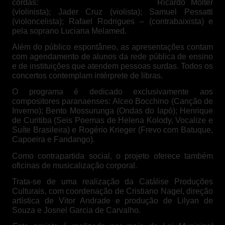
cordas:
Vitor Andrade – (violinista);
Ricardo Molter
(violinista); Jader Cruz (violista); Samuel Pessatti
(violoncelista); Rafael Rodrigues – (contrabaixista)
e
pela soprano Luciana Melamed.
Além do público espontâneo, as apresentações contam
com agendamento de alunos da rede pública de ensino
e de instituições que atendem pessoas surdas. Todos os
concertos contemplam intérprete de libras.
O programa é dedicado exclusivamente aos
compositores paranaenses: Alceo Bocchino (Canção de
Inverno); Bento Mossurunga (Ondas do Iapó); Henrique
de Curitiba (Seis Poemas de Helena Kolody, Vocalize e
Suíte Brasileira) e Rogério Krieger (Frevo com Batuque,
Capoeira e Fandango).
Como contrapartida social, o projeto oferece também
oficinas de musicalização corporal.
Trata-se de uma realização da Catálise Produções
Culturais, com coordenação de Cristiano Nagel, direção
artística de Vitor Andrade e produção de Lilyan de
Souza e Josnel Garcia de Carvalho.