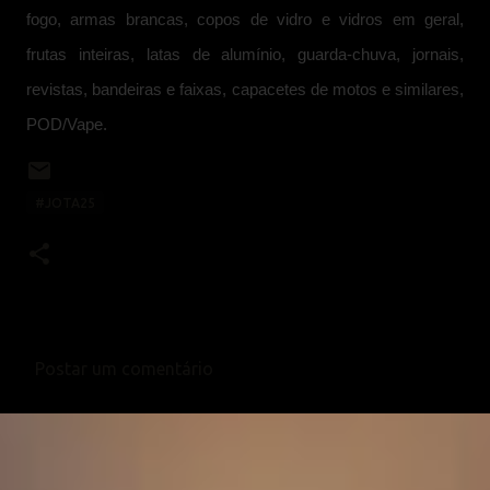
fogo, armas brancas, copos de vidro e vidros em geral,
frutas inteiras, latas de alumínio, guarda-chuva, jornais,
revistas, bandeiras e faixas, capacetes de motos e similares,
POD/Vape.
#JOTA25
Postar um comentário
C
o
m
e