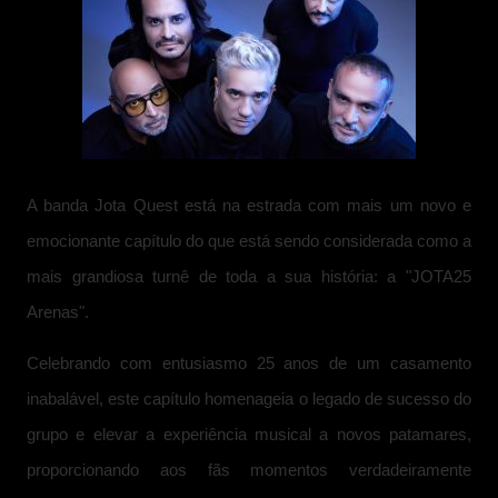
A banda Jota Quest está na estrada com mais um novo e
emocionante capítulo do que está sendo considerada como a
mais grandiosa turnê de toda a sua história: a "JOTA25
Arenas".
Celebrando com entusiasmo 25 anos de um casamento
inabalável, este capítulo homenageia o legado de sucesso do
grupo e elevar a experiência musical a novos patamares,
proporcionando aos fãs momentos verdadeiramente