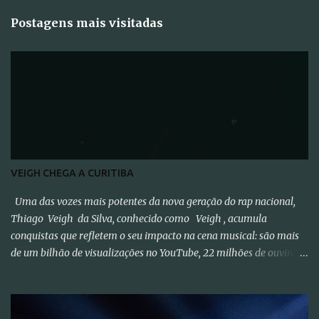
Postagens mais visitadas
VEIGH CHEGA A CURITIBA
Uma das vozes mais potentes da nova geração do rap nacional,
Thiago Veigh da Silva, conhecido como Veigh , acumula
conquistas que refletem o seu impacto na cena musical: são mais
de um bilhão de visualizações no YouTube, 22 milhões de ouvintes
mensais nas plataformas de áudio e 10 milhões de seguidores nas
redes sociais, além de figurar entre os nomes da prestigiada lista
Forbes Under 30 de 2024 . O último trabalho de estúdio do