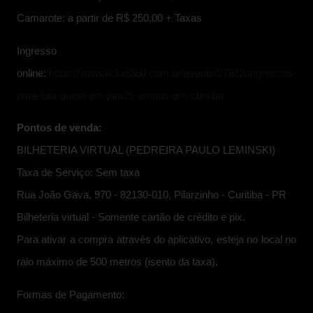
Camarote: a partir de R$ 250,00 + Taxas
Ingresso
online:
https://www.ticket360.com.br/evento/27812/ingressos-
para-jota-quest-em-jota25-arenas-em-curitiba
Pontos de venda:
BILHETERIA VIRTUAL (PEDREIRA PAULO LEMINSKI)
Taxa de Serviço: Sem taxa
Rua João Gava, 970 - 82130-010, Pilarzinho - Curitiba - PR
Bilheteria virtual - Somente cartão de crédito e pix.
Para ativar a compra através do aplicativo, esteja no local no
raio máximo de 500 metros (isento da taxa).
Formas de Pagamento: