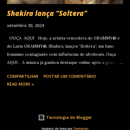
Shakira lança "Soltera"
setembro 30, 2024
OUÇA AQUI Hoje, a artista vencedora do GRAMMY® e
do Latin GRAMMY®, Shakira, lançou “Soltera”, um hino
feminino contagiante com influências de afrobeats. Ouça
AQUI . A música já ganhou destaque online após a gravação
do clipe no LIV, em Miami, com participações de Winnie
COMPARTILHAR
POSTAR UM COMENTÁRIO
Harlow, Anitta, Danna e Lele Pons. O vídeo será lançado em
READ MORE »
breve. Este novo single chega logo após Shakira receber
três indicações ao Latin GRAMMY na semana passada:
Álbum do Ano por “Las Mujeres Ya No Lloran”, Canção do
Ano por "Entre Parêntesis" e Melhor Performance de
Tecnologia do Blogger
Música Eletrônica Latina por “Bzrp Music Sessions, Vol. 53
(Tiësto Remix).” Em novembro, Shakira inicia a sua turnê
Imagens de tema por
Cimmerian