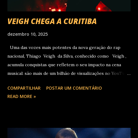
VEIGH CHEGA A CURITIBA
dezembro 10, 2025
Uma das vozes mais potentes da nova geração do rap
nacional, Thiago Veigh da Silva, conhecido como Veigh ,
acumula conquistas que refletem o seu impacto na cena
musical: são mais de um bilhão de visualizações no YouTube,
22 milhões de ouvintes mensais nas plataformas de áudio e
COMPARTILHAR
POSTAR UM COMENTÁRIO
10 milhões de seguidores nas redes sociais, além de figurar
READ MORE »
entre os nomes da prestigiada lista Forbes Under 30 de
2024 . O último trabalho de estúdio do cantor e
compositor paulista, Eu Venci o Mundo (2025), se
estabeleceu no Top 3 Global do Spotify e contabilizou 10
milhões de plays em menos de 24 horas após o