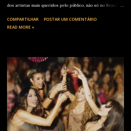
dos artistas mais queridos pelo público, não só no Brasil
como na América Latina e no mundo. Com 70 álbuns
COMPARTILHAR
POSTAR UM COMENTÁRIO
lançados em seu país tem sua carreira pautada em
READ MORE »
lançamentos simultâneos em português e espanhol desde a
década de 60 além de inúmeros outros sucessos em
diferentes idiomas. Esse grande talento e seu público têm
um encontro marcado para os dias 28 de novembro (sexta-
feira), quando Roberto Carlos se apresentará em Curitiba
– PR , na Teatro Positivo (Rua Prof. Pedro Viriato Parigot
de Souza, 5300 - Campo Comprido, Curitiba - PR). Abertura
das vendas on-line e físicas no dia 04 de setembro ao meio
dia. A produção e realização são da Cult! Produções, RW7
Production& Entertainment e RC Produções. Roberto
Carlos começou o ano de 2025 se apresentando n...