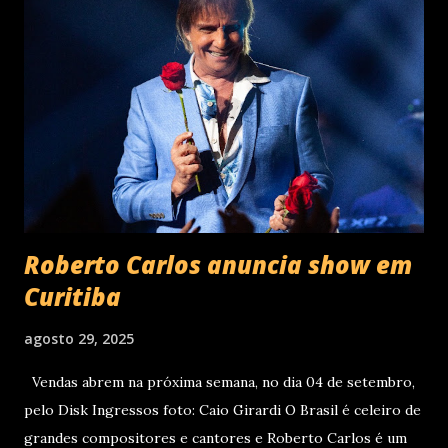
lançamento. Com uma estética mais madura, o álbum marca
um novo capítulo na carreira do artista e, agora, ganha os
palcos por meio da EVOM Tour, que fez sua estreia
recentemente em São Paulo. Com realização da 30e ,
Supernova Ent e Prime , a escala em Curitiba aco...
Roberto Carlos anuncia show em
Curitiba
agosto 29, 2025
Vendas abrem na próxima semana, no dia 04 de setembro,
pelo Disk Ingressos foto: Caio Girardi O Brasil é celeiro de
grandes compositores e cantores e Roberto Carlos é um