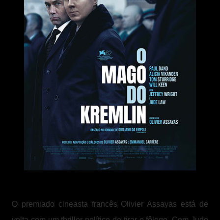
O premiado cineasta francês Olivier Assayas está de
volta com um thriller político de tirar o fôlego. Com Jude