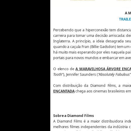
A 
TRAIL
Percebendo que a hiperconexão tem distanciad
carreira para tomar uma decisão arriscada: de
Inglaterra. A princípio, a ideia desagrada se
quando a caçula Fran (Billie Gadsdon) tem u
há muito mais esperando por eles naquela pais
portais para novos mundos e embarcar em aven
O elenco de
A MARAVILHOSA ÁRVORE ENC
Tooth"
), Jennifer Saunders (
"Absolutely Fabulous
Com distribuição da Diamond Films, a maio
ENCANTADA
chega aos cinemas brasileiros e
Sobre a Diamond Films
A Diamond Films é a maior distribuidora ind
melhores filmes independentes da indústria c