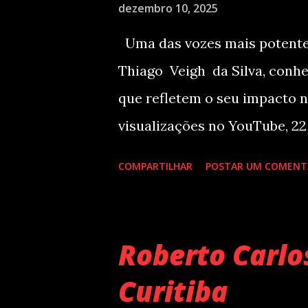
dezembro 10, 2025
Uma das vozes mais potentes
Thiago Veigh da Silva, conh
que refletem o seu impacto n
visualizações no YouTube, 22
plataformas de áudio e 10 mi
COMPARTILHAR
POSTAR UM COMENT
além de figurar entre os nom
de 2024 . O último trabalho 
paulista, Eu Venci o Mundo (
Roberto Carl
Spotify e contabilizou 10 mi
Curitiba
após o lançamento. Com uma