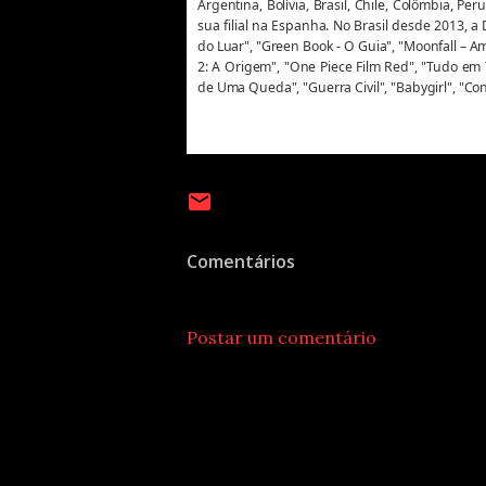
Argentina, Bolívia, Brasil, Chile, Colômbia, 
sua filial na Espanha. No Brasil desde 2013, a
do Luar", "Green Book - O Guia", "Moonfall – A
2: A Origem", "One Piece Film Red", "Tudo em
de Uma Queda", "Guerra Civil", "Babygirl", "C
Comentários
Postar um comentário