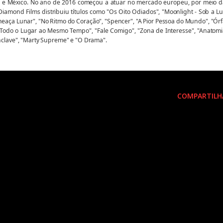
Peru e México. No ano de 2016 começou a atuar no mercado europeu, por meio 
 Diamond Films distribuiu títulos como "Os Oito Odiados", "Moonlight - Sob a L
meaça Lunar", "No Ritmo do Coração", "Spencer", "A Pior Pessoa do Mundo", "Ór
 Todo o Lugar ao Mesmo Tempo", "Fale Comigo", "Zona de Interesse", "Anatomi
onclave", "Marty Supreme" e "O Drama".
COMPARTILH