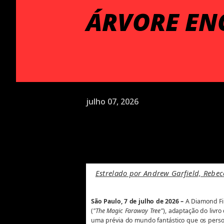
ÁRVORE EN
julho 07, 2026
Estrelado por Andrew Garfield, Rebec
São Paulo, 7 de julho de 2026 –
A Diamond Fil
(
"The Magic Faraway Tree"
), adaptação do livro
uma prévia do mundo fantástico que os perso