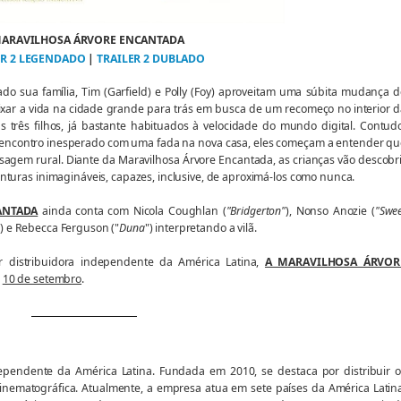
MARAVILHOSA ÁRVORE ENCANTADA
ER 2 LEGENDADO
|
TRAILER 2 DUBLADO
o sua família, Tim (Garfield) e Polly (Foy) aproveitam uma súbita mudança d
ixar a vida na cidade grande para trás em busca de um recomeço no interior 
us três filhos, já bastante habituados à velocidade do mundo digital. Contud
m encontro inesperado com uma fada na nova casa, eles começam a entender qu
agem rural. Diante da Maravilhosa Árvore Encantada, as crianças vão descobr
turas inimagináveis, capazes, inclusive, de aproximá-los como nunca.
ANTADA
ainda conta com Nicola Coughlan (
"Bridgerton"
), Nonso Anozie (
"Swe
"
) e Rebecca Ferguson ("
Duna
") interpretando a vilã.
r distribuidora independente da América Latina,
A MARAVILHOSA ÁRVOR
m
10 de setembro
.
ependente da América Latina. Fundada em 2010, se destaca por distribuir o
inematográfica. Atualmente, a empresa atua em sete países da América Latina