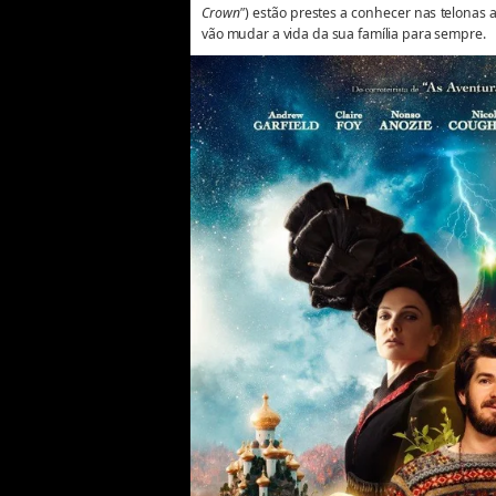
Crown"
) estão prestes a conhecer nas telonas a
vão mudar a vida da sua família para sempre.