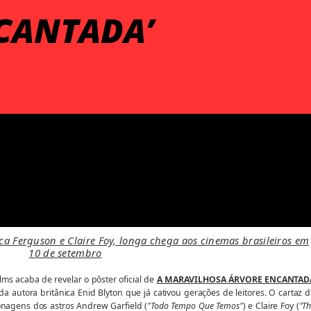
CANTADA’
ca Ferguson e Claire Foy, longa chega aos cinemas brasileiros em
10 de setembro
ms acaba de revelar o pôster oficial de
A MARAVILHOSA ÁRVORE ENCANTAD
 da autora britânica Enid Blyton que já cativou gerações de leitores. O cartaz 
nagens dos astros Andrew Garfield (
"Todo Tempo Que Temos"
) e Claire Foy (
"T