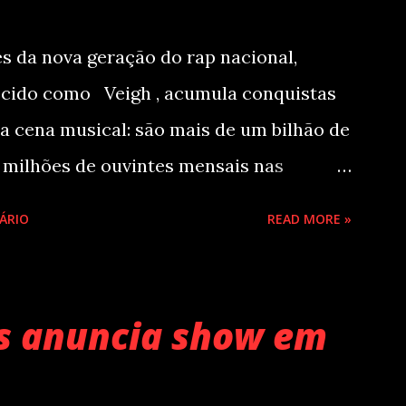
 da nova geração do rap nacional,
ecido como Veigh , acumula conquistas
a cena musical: são mais de um bilhão de
 milhões de ouvintes mensais nas
lhões de seguidores nas redes sociais,
ÁRIO
READ MORE »
es da prestigiada lista Forbes Under 30
de estúdio do cantor e compositor
2025), se estabeleceu no Top 3 Global do
os anuncia show em
lhões de plays em menos de 24 horas
 estética mais madura, o álbum marca