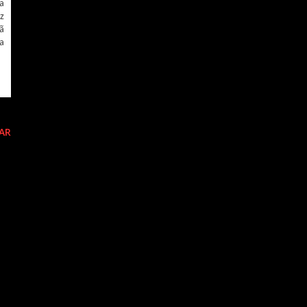
da
uz
fã
a
AR