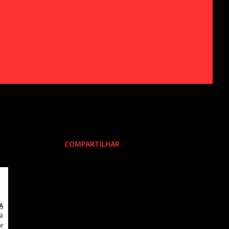
COMPARTILHAR
A
dá
he