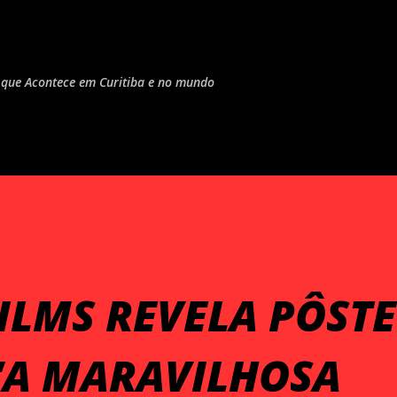
Pular para o conteúdo principal
do que Acontece em Curitiba e no mundo
ILMS REVELA PÔST
 ‘A MARAVILHOSA