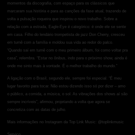
momentos da discografia, com espaço para os clássicos que
marcaram sua história e para as canções da fase atual, trazendo de
volta a pulsação roqueira que inspirou o novo trabalho. Sobre a
relação com a estrada, Eagle-Eye é categórico: é onde ele se sente
em casa. Filho do lendário trompetista de jazz Don Cherry, cresceu
em turnê com a família e moldou sua vida ao redor do palco.
“Quando saí em turnê com o meu primeiro álbum, foi como voltar pra
casa”, relembra. “Estar no ônibus, indo para o próximo show, ainda é
onde me sinto mais à vontade. É o melhor trabalho do mundo.”
A ligação com o Brasil, segundo ele, sempre foi especial. “É meu
lugar favorito para tocar. Não estou dizendo isso só por dizer – amo
o público, a comida, a música, o sol. As vibrações dos shows aí são
sempre incríveis”, afirmou, projetando a volta que agora se
concretiza com as datas de julho.
Mais informações no Instagram da Top Link Music: @toplinkmusic
Serviço