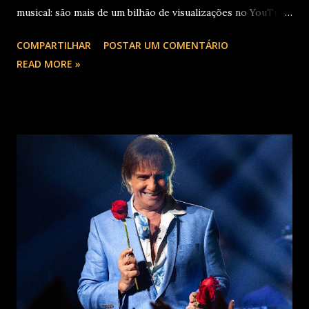
musical: são mais de um bilhão de visualizações no YouTube,
22 milhões de ouvintes mensais nas plataformas de áudio e
COMPARTILHAR
POSTAR UM COMENTÁRIO
10 milhões de seguidores nas redes sociais, além de figurar
READ MORE »
entre os nomes da prestigiada lista Forbes Under 30 de
2024 . O último trabalho de estúdio do cantor e
compositor paulista, Eu Venci o Mundo (2025), se
estabeleceu no Top 3 Global do Spotify e contabilizou 10
milhões de plays em menos de 24 horas após o
lançamento. Com uma estética mais madura, o álbum marca
um novo capítulo na carreira do artista e, agora, ganha os
palcos por meio da EVOM Tour, que fez sua estreia
recentemente em São Paulo. Com realização da 30e ,
Supernova Ent e Prime , a escala em Curitiba aco...