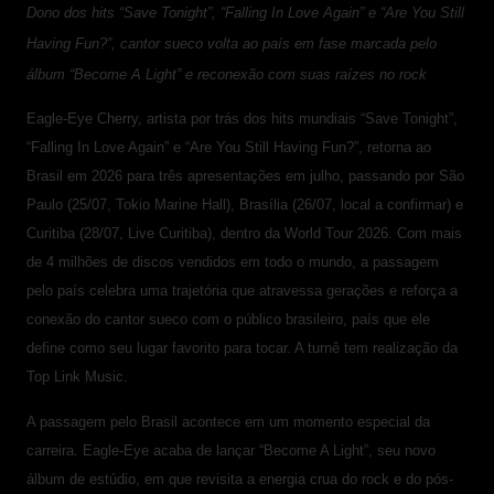
Dono dos hits “Save Tonight”, “Falling In Love Again” e “Are You Still
Having Fun?”, cantor sueco volta ao país em fase marcada pelo
álbum “Become A Light” e reconexão com suas raízes no rock
Eagle-Eye Cherry, artista por trás dos hits mundiais “Save Tonight”,
“Falling In Love Again” e “Are You Still Having Fun?”, retorna ao
Brasil em 2026 para três apresentações em julho, passando por São
Paulo (25/07, Tokio Marine Hall), Brasília (26/07, local a confirmar) e
Curitiba (28/07, Live Curitiba), dentro da World Tour 2026. Com mais
de 4 milhões de discos vendidos em todo o mundo, a passagem
pelo país celebra uma trajetória que atravessa gerações e reforça a
conexão do cantor sueco com o público brasileiro, país que ele
define como seu lugar favorito para tocar. A turnê tem realização da
Top Link Music.
A passagem pelo Brasil acontece em um momento especial da
carreira. Eagle-Eye acaba de lançar “Become A Light”, seu novo
álbum de estúdio, em que revisita a energia crua do rock e do pós-