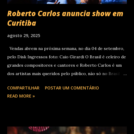
Roberto Carlos anuncia show em
Curitiba
agosto 29, 2025
Vendas abrem na próxima semana, no dia 04 de setembro,
pelo Disk Ingressos foto: Caio Girardi O Brasil é celeiro de
grandes compositores e cantores e Roberto Carlos é um
dos artistas mais queridos pelo público, não só no Brasil
como na América Latina e no mundo. Com 70 álbuns
COMPARTILHAR
POSTAR UM COMENTÁRIO
lançados em seu país tem sua carreira pautada em
READ MORE »
lançamentos simultâneos em português e espanhol desde a
década de 60 além de inúmeros outros sucessos em
diferentes idiomas. Esse grande talento e seu público têm
um encontro marcado para os dias 28 de novembro (sexta-
feira), quando Roberto Carlos se apresentará em Curitiba