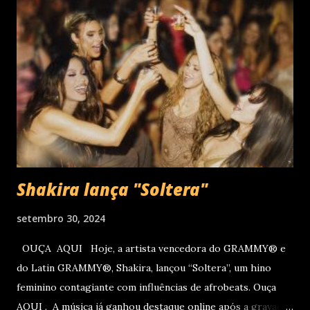
– PR , na Teatro Positivo (Rua Prof. Pedro Viriato Parigot
de Souza, 5300 - Campo Comprido, Curitiba - PR). Abertura
das vendas on-line e físicas no dia 04 de setembro ao meio
dia. A produção e realização são da Cult! Produções, RW7
Production& Entertainment e RC Produções. Roberto
Carlos começou o ano de 2025 se apresentando n...
Shakira lança "Soltera"
setembro 30, 2024
OUÇA AQUI Hoje, a artista vencedora do GRAMMY® e
do Latin GRAMMY®, Shakira, lançou “Soltera”, um hino
feminino contagiante com influências de afrobeats. Ouça
AQUI . A música já ganhou destaque online após a gravação