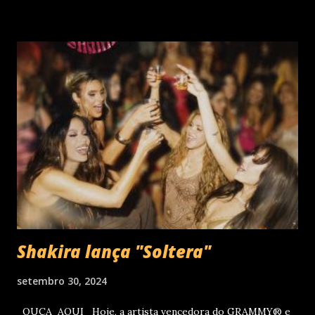
diferentes idiomas. Esse grande talento e seu público têm
um encontro marcado para os dias 28 de novembro (sexta-
feira), quando Roberto Carlos se apresentará em Curitiba
– PR , na Teatro Positivo (Rua Prof. Pedro Viriato Parigot
de Souza, 5300 - Campo Comprido, Curitiba - PR). Abertura
das vendas on-line e físicas no dia 04 de setembro ao meio
dia. A produção e realização são da Cult! Produções, RW7
Production& Entertainment e RC Produções. Roberto
Carlos começou o ano de 2025 se apresentando n...
Shakira lança "Soltera"
setembro 30, 2024
OUÇA AQUI Hoje, a artista vencedora do GRAMMY® e