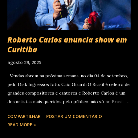
Roberto Carlos anuncia show em
Curitiba
agosto 29, 2025
Vendas abrem na próxima semana, no dia 04 de setembro,
pelo Disk Ingressos foto: Caio Girardi O Brasil é celeiro de
grandes compositores e cantores e Roberto Carlos é um
dos artistas mais queridos pelo público, não só no Brasil
como na América Latina e no mundo. Com 70 álbuns
COMPARTILHAR
POSTAR UM COMENTÁRIO
lançados em seu país tem sua carreira pautada em
READ MORE »
lançamentos simultâneos em português e espanhol desde a
década de 60 além de inúmeros outros sucessos em