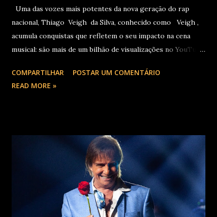
Uma das vozes mais potentes da nova geração do rap
nacional, Thiago Veigh da Silva, conhecido como Veigh ,
acumula conquistas que refletem o seu impacto na cena
musical: são mais de um bilhão de visualizações no YouTube,
22 milhões de ouvintes mensais nas plataformas de áudio e
COMPARTILHAR
POSTAR UM COMENTÁRIO
10 milhões de seguidores nas redes sociais, além de figurar
READ MORE »
entre os nomes da prestigiada lista Forbes Under 30 de
2024 . O último trabalho de estúdio do cantor e
compositor paulista, Eu Venci o Mundo (2025), se
estabeleceu no Top 3 Global do Spotify e contabilizou 10
milhões de plays em menos de 24 horas após o
lançamento. Com uma estética mais madura, o álbum marca
um novo capítulo na carreira do artista e, agora, ganha os
palcos por meio da EVOM Tour, que fez sua estreia
recentemente em São Paulo. Com realização da 30e ,
Supernova Ent e Prime , a escala em Curitiba aco...