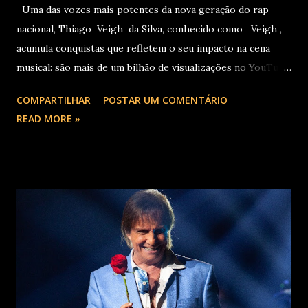
Uma das vozes mais potentes da nova geração do rap
nacional, Thiago Veigh da Silva, conhecido como Veigh ,
acumula conquistas que refletem o seu impacto na cena
musical: são mais de um bilhão de visualizações no YouTube,
22 milhões de ouvintes mensais nas plataformas de áudio e
COMPARTILHAR
POSTAR UM COMENTÁRIO
10 milhões de seguidores nas redes sociais, além de figurar
READ MORE »
entre os nomes da prestigiada lista Forbes Under 30 de
2024 . O último trabalho de estúdio do cantor e
compositor paulista, Eu Venci o Mundo (2025), se
estabeleceu no Top 3 Global do Spotify e contabilizou 10
milhões de plays em menos de 24 horas após o
lançamento. Com uma estética mais madura, o álbum marca
um novo capítulo na carreira do artista e, agora, ganha os
palcos por meio da EVOM Tour, que fez sua estreia
recentemente em São Paulo. Com realização da 30e ,
Supernova Ent e Prime , a escala em Curitiba aco...