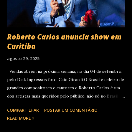
Roberto Carlos anuncia show em
Curitiba
agosto 29, 2025
Vendas abrem na próxima semana, no dia 04 de setembro,
pelo Disk Ingressos foto: Caio Girardi O Brasil é celeiro de
grandes compositores e cantores e Roberto Carlos é um
dos artistas mais queridos pelo público, não só no Brasil
como na América Latina e no mundo. Com 70 álbuns
COMPARTILHAR
POSTAR UM COMENTÁRIO
lançados em seu país tem sua carreira pautada em
READ MORE »
lançamentos simultâneos em português e espanhol desde a
década de 60 além de inúmeros outros sucessos em