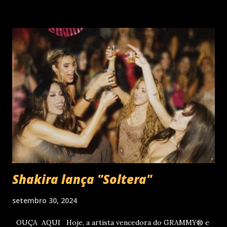
diferentes idiomas. Esse grande talento e seu público têm
um encontro marcado para os dias 28 de novembro (sexta-
feira), quando Roberto Carlos se apresentará em Curitiba
– PR , na Teatro Positivo (Rua Prof. Pedro Viriato Parigot
de Souza, 5300 - Campo Comprido, Curitiba - PR). Abertura
das vendas on-line e físicas no dia 04 de setembro ao meio
dia. A produção e realização são da Cult! Produções, RW7
Production& Entertainment e RC Produções. Roberto
Carlos começou o ano de 2025 se apresentando n...
Shakira lança "Soltera"
setembro 30, 2024
OUÇA AQUI Hoje, a artista vencedora do GRAMMY® e