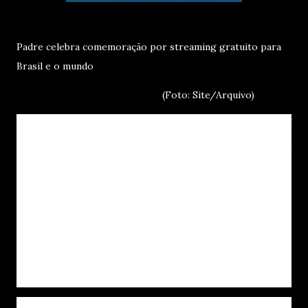
Padre celebra comemoração por streaming gratuito para
Brasil e o mundo
(Foto: Site/Arquivo)
Em comemoração ao Dia de Nossa Senhora, a TV
Evangelizar vai celebrar uma missa especial. A
transmissão será realizada pelo veículo, ao vivo,
direto do Santuário Nossa Senhora de Guadalupe,
em Curitiba. Dentro da programação da Soul TV,
plataforma gratuita e interativa de canais de TV,
para 197 países, no canal 124. Serão realizadas nos
dias 12, às 19h e no dia 13, às 8h(manhã). Somente no
segundo dia com o Padre Manzotti.