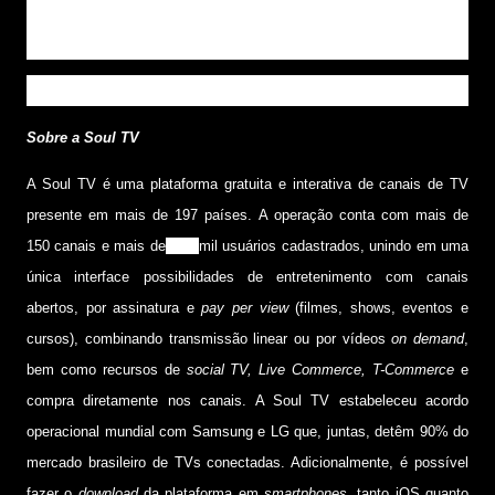
fenômeno nacional. Somente no Instagram, ele
possui quase 6 milhões de seguidores.
Sobre a Soul TV
A Soul TV é uma plataforma gratuita e interativa de canais de TV
presente em mais de 197 países. A operação conta com mais de
150 canais e mais de
600
mil usuários cadastrados, unindo em uma
única interface possibilidades de entretenimento com canais
abertos, por assinatura e
pay per view
(filmes, shows, eventos e
cursos), combinando transmissão linear ou por vídeos
on demand
,
bem como recursos de
social TV, Live Commerce, T-Commerce
e
compra diretamente nos canais. A Soul TV estabeleceu acordo
operacional mundial com Samsung e LG que, juntas, detêm 90% do
mercado brasileiro de TVs conectadas. Adicionalmente, é possível
fazer o
download
da plataforma em
smartphones
, tanto iOS quanto