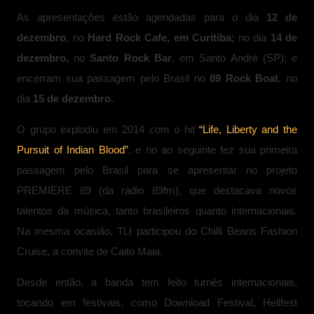
As apresentações estão agendadas para o dia
12 de
dezembro
, no
Hard Rock Cafe, em Curitiba
; no dia
14 de
dezembro,
no
Santo Rock Bar
, em Santo André (SP); e
encerram sua passagem pelo Brasil no
89 Rock Boat
, no
dia
15 de dezembro.
O grupo explodiu em 2014 com o hit
“Life, Liberty and the
Pursuit of Indian Blood”
,
e no ao seguinte fez sua primeira
passagem pelo Brasil para se apresentar no projeto
PREMIERE 89 (da rádio 89fm), que destacava novos
talentos da música, tanto brasileiros quanto internacionais.
Na mesma ocasião, TLI participou do Chilli Beans Fashion
Cruise, a convite de Caito Maia.
Desde então, a banda tem feito turnês internacionais,
tocando em festivais, como Download Festival, Hellfest