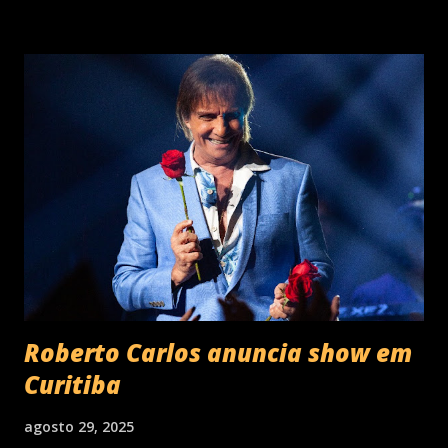
compositor paulista, Eu Venci o Mundo (2025), se
estabeleceu no Top 3 Global do Spotify e contabilizou 10
milhões de plays em menos de 24 horas após o
lançamento. Com uma estética mais madura, o álbum marca
um novo capítulo na carreira do artista e, agora, ganha os
palcos por meio da EVOM Tour, que fez sua estreia
recentemente em São Paulo. Com realização da 30e ,
Supernova Ent e Prime , a escala em Curitiba aco...
Roberto Carlos anuncia show em
Curitiba
agosto 29, 2025