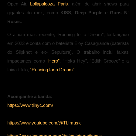
Open Air,
Lollapalooza Paris
, além de abrir shows para
gigantes do rock, como
KISS, Deep Purple
e
Guns N'
Roses.
O álbum mais recente, “Running for a Dream”, foi lançado
em 2023 e conta com o baterista Eloy Casagrande (baterista
do Slipknot e ex- Sepultura). O trabalho inclui faixas
impactantes como
“Hero”
, “Hoka Hey”, “Edith Groove” e a
faixa-título,
“Running for a Dream”
.
Acompanhe a banda:
https://www.tlinyc.com/
https://www.youtube.com/@TLImusic