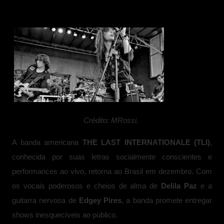
Crédito: MRossi.
A banda americana
THE LAST INTERNATIONALE (TLI)
,
conhecida por suas letras socialmente conscientes e
performances ao vivo, retorna ao Brasil em dezembro. Com
os vocais poderosos e cheios de alma
de
Delila Paz
e a
guitarra nervosa de
Edgey Pires
, a banda promete entregar
shows inesquecíveis ao público.