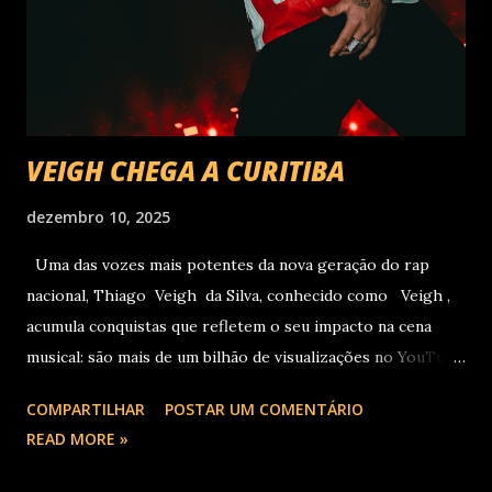
VEIGH CHEGA A CURITIBA
dezembro 10, 2025
Uma das vozes mais potentes da nova geração do rap
nacional, Thiago Veigh da Silva, conhecido como Veigh ,
acumula conquistas que refletem o seu impacto na cena
musical: são mais de um bilhão de visualizações no YouTube,
22 milhões de ouvintes mensais nas plataformas de áudio e
COMPARTILHAR
POSTAR UM COMENTÁRIO
10 milhões de seguidores nas redes sociais, além de figurar
READ MORE »
entre os nomes da prestigiada lista Forbes Under 30 de
2024 . O último trabalho de estúdio do cantor e