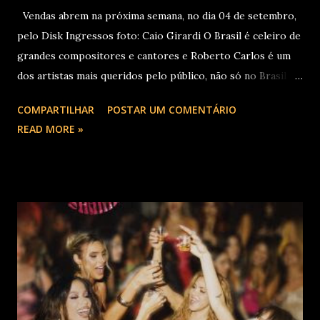
Vendas abrem na próxima semana, no dia 04 de setembro,
pelo Disk Ingressos foto: Caio Girardi O Brasil é celeiro de
grandes compositores e cantores e Roberto Carlos é um
dos artistas mais queridos pelo público, não só no Brasil
como na América Latina e no mundo. Com 70 álbuns
COMPARTILHAR
POSTAR UM COMENTÁRIO
lançados em seu país tem sua carreira pautada em
READ MORE »
lançamentos simultâneos em português e espanhol desde a
década de 60 além de inúmeros outros sucessos em
diferentes idiomas. Esse grande talento e seu público têm
um encontro marcado para os dias 28 de novembro (sexta-
feira), quando Roberto Carlos se apresentará em Curitiba
– PR , na Teatro Positivo (Rua Prof. Pedro Viriato Parigot
de Souza, 5300 - Campo Comprido, Curitiba - PR). Abertura
das vendas on-line e físicas no dia 04 de setembro ao meio
dia. A produção e realização são da Cult! Produções, RW7
Production& Entertainment e RC Produções. Roberto