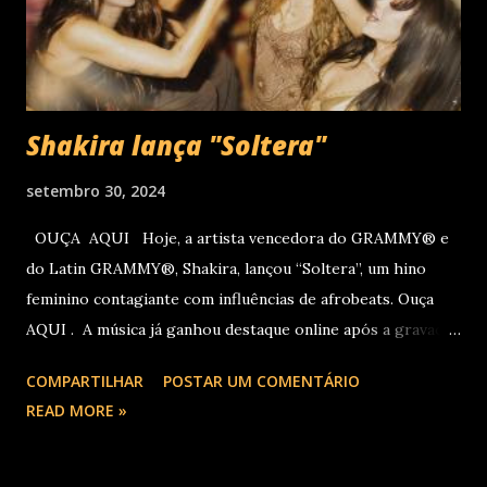
Carlos começou o ano de 2025 se apresentando n...
Shakira lança "Soltera"
setembro 30, 2024
OUÇA AQUI Hoje, a artista vencedora do GRAMMY® e
do Latin GRAMMY®, Shakira, lançou “Soltera”, um hino
feminino contagiante com influências de afrobeats. Ouça
AQUI . A música já ganhou destaque online após a gravação
do clipe no LIV, em Miami, com participações de Winnie
COMPARTILHAR
POSTAR UM COMENTÁRIO
Harlow, Anitta, Danna e Lele Pons. O vídeo será lançado em
READ MORE »
breve. Este novo single chega logo após Shakira receber
três indicações ao Latin GRAMMY na semana passada:
Álbum do Ano por “Las Mujeres Ya No Lloran”, Canção do