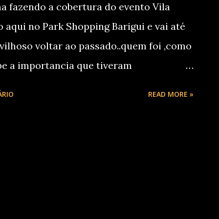
na fazendo a cobertura do evento Vila
aqui no Park Shopping Barigui e vai até
avilhoso voltar ao passado..quem foi ,como
be a importancia que tiveram
 muitos outros personagens que nos
ÁRIO
READ MORE »
 bom aonde tinhamos inocencia e
ade....rirmos sem malicia....época que
tenta resgatar com este evento interativo
e divertem,aprendem e seus pais também
per bacana de suas vidas. Lá fomos
anso da NQM que nos encaminhou ao