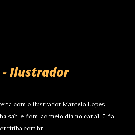
este evento... Vale a pena conferir ..se
o deixe passar a oportunidade...inclusive
e na época não era levantada ainda esta
 ele tem apenas 2 anos e meio e na
- Ilustrador
teria com o ilustrador Marcelo Lopes
a sab. e dom. ao meio dia no canal 15 da
curitiba.com.br