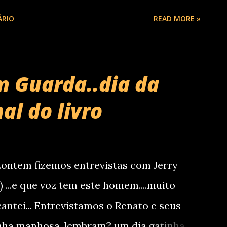
ÁRIO
READ MORE »
m Guarda..dia da
al do livro
..ontem fizemos entrevistas com Jerry
 ...e que voz tem este homem....muito
cantei... Entrevistamos o Renato e seus
nha manhosa..lembram? um dia gatinha