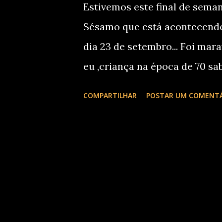
Estivemos este final de sema
e
Sésamo que está acontecendo 
n
dia 23 de setembro... Foi mar
s
eu ,criança na época de 70 sa
Garibaldi,Enio e Beto,Elmo e
COMPARTILHAR
POSTAR UM COMENT
ensinavam brincando.. Tempo
conseguiamos sonhar sem mald
hoje,o Park Shopping Barigui 
aonde crianças até 8 anos s
pois relembram um periodo su
recepcionados pela Talita V