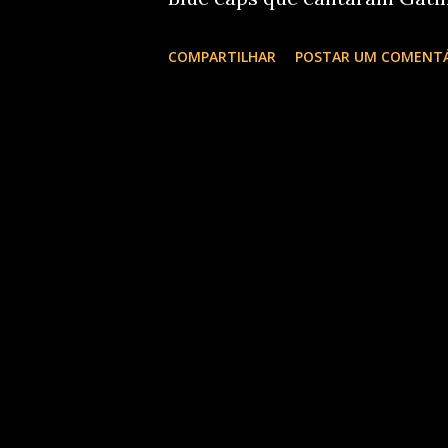
manhosa eu prendo voce no meu
COMPARTILHAR
POSTAR UM COMENT
dizendo que cantaram para mim
último entrevistamos Os incri
levantaram a plateia...musica
Tropical entre outras fizeram
sacudisse o esqueleto...cantie
isso no nosso Acontece Curit
com Charly Techiio e Tania 
Fotografias do Centro Europe
Euroclik...super bacana. Saimo
Livro que acontece no ExpoUn