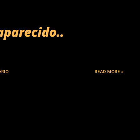
aparecido..
ÁRIO
READ MORE »