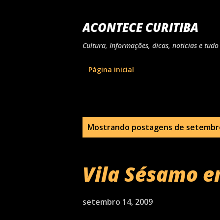
ACONTECE CURITIBA
Cultura, Informações, dicas, noticias e tu
Página inicial
P
Mostrando postagens de setembro
o
s
Vila Sésamo e
t
a
setembro 14, 2009
g