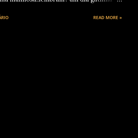
 coração....lalala...e eles brincaram
ÁRIO
READ MORE »
 a musica....lega ne? me Achei....rsrs Por
veis...e incrivel mesmo como eles
s como Eu te amo meu Brasil, País
 com que muitos(inclusive eu) levantase e
 até perder a voz.. Voce vai conferir tudo
iba. Hoje pela manhã fomos conversar
Bockman,coordenardores do Curso de
u e que estão com a exposição
s de lá e fomos direto para a Bienal do
imed...passaram por lá Marilia