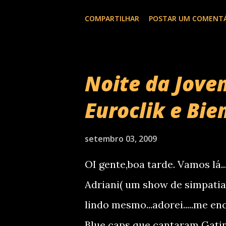
COMPARTILHAR
POSTAR UM COMENT
Noite da Jove
Euroclik e Bien
setembro 03, 2009
OI gente,boa tarde. Vamos lá.
Adriani( um show de simpatia)
lindo mesmo...adorei.....me en
Blue caps que cantaram Gati