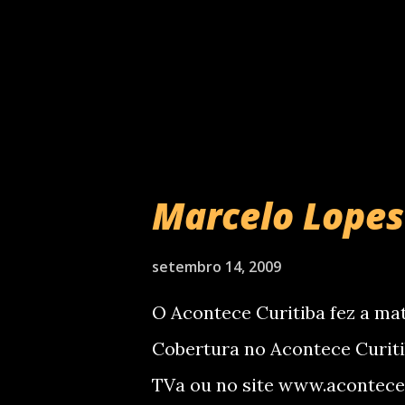
Robson,um dos coordenadores d
voce tiver filhos pequenos nã
lá voce brinca com o Elmo qu
questão mas ontem vimos que
verdade sofria ...
Marcelo Lopes 
setembro 14, 2009
O Acontece Curitiba fez a ma
Cobertura no Acontece Curitib
TVa ou no site www.acontece