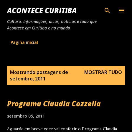
Pular para o conteúdo principal
ACONTECE CURITIBA
Cultura, Informações, dicas, noticias e tudo que
Acontece em Curitiba e no mundo
Página inicial
P
Mostrando postagens de
MOSTRAR TUDO
o
setembro, 2011
s
t
a
Programa Claudia Cozzella
g
setembro 05, 2011
e
n
Aguarde,em breve voce vai conferir o Programa Claudia