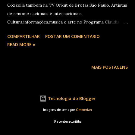
s
Cozzella também na TV Orkut de Brotas,São Paulo. Artistas
de renome nacionais e internacionais.
Cultura,informações,musica e arte no Programa Claudia
Cozzella Confira também no Acontece Curitiba
COMPARTILHAR
POSTAR UM COMENTÁRIO
www.acontececuritiba.com.br Contatos e dicas de pauta:
READ MORE »
producao@acontececuritiba.com.br
MAIS POSTAGENS
Tecnologia do Blogger
Imagens de tema por
Cimmerian
@acontececuritiba