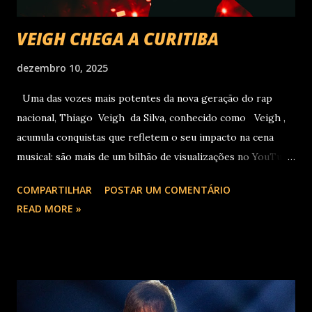
VEIGH CHEGA A CURITIBA
dezembro 10, 2025
Uma das vozes mais potentes da nova geração do rap
nacional, Thiago Veigh da Silva, conhecido como Veigh ,
acumula conquistas que refletem o seu impacto na cena
musical: são mais de um bilhão de visualizações no YouTube,
22 milhões de ouvintes mensais nas plataformas de áudio e
COMPARTILHAR
POSTAR UM COMENTÁRIO
10 milhões de seguidores nas redes sociais, além de figurar
READ MORE »
entre os nomes da prestigiada lista Forbes Under 30 de
2024 . O último trabalho de estúdio do cantor e
compositor paulista, Eu Venci o Mundo (2025), se
estabeleceu no Top 3 Global do Spotify e contabilizou 10
milhões de plays em menos de 24 horas após o