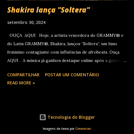
Shakira lança "Soltera"
setembro 30, 2024
OUÇA AQUI Hoje, a artista vencedora do GRAMMY® e
do Latin GRAMMY®, Shakira, lançou “Soltera”, um hino
feminino contagiante com influências de afrobeats. Ouça
AQUI . A música já ganhou destaque online após a gravação
do clipe no LIV, em Miami, com participações de Winnie
COMPARTILHAR
POSTAR UM COMENTÁRIO
Harlow, Anitta, Danna e Lele Pons. O vídeo será lançado em
READ MORE »
breve. Este novo single chega logo após Shakira receber
três indicações ao Latin GRAMMY na semana passada:
Álbum do Ano por “Las Mujeres Ya No Lloran”, Canção do
Ano por "Entre Parêntesis" e Melhor Performance de
Tecnologia do Blogger
Música Eletrônica Latina por “Bzrp Music Sessions, Vol. 53
(Tiësto Remix).” Em novembro, Shakira inicia a sua turnê
Imagens de tema por
Cimmerian