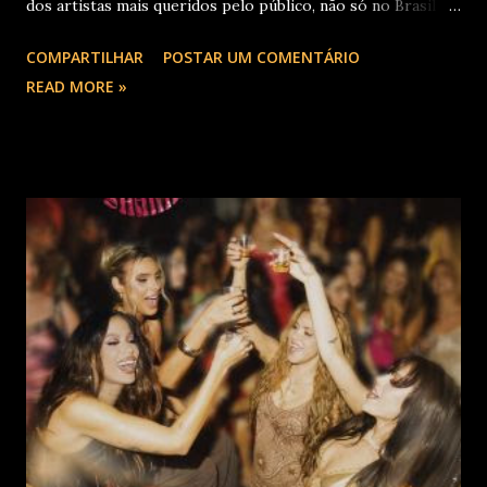
dos artistas mais queridos pelo público, não só no Brasil
como na América Latina e no mundo. Com 70 álbuns
COMPARTILHAR
POSTAR UM COMENTÁRIO
lançados em seu país tem sua carreira pautada em
READ MORE »
lançamentos simultâneos em português e espanhol desde a
década de 60 além de inúmeros outros sucessos em
diferentes idiomas. Esse grande talento e seu público têm
um encontro marcado para os dias 28 de novembro (sexta-
feira), quando Roberto Carlos se apresentará em Curitiba
– PR , na Teatro Positivo (Rua Prof. Pedro Viriato Parigot
de Souza, 5300 - Campo Comprido, Curitiba - PR). Abertura
das vendas on-line e físicas no dia 04 de setembro ao meio
dia. A produção e realização são da Cult! Produções, RW7
Production& Entertainment e RC Produções. Roberto
Carlos começou o ano de 2025 se apresentando n...