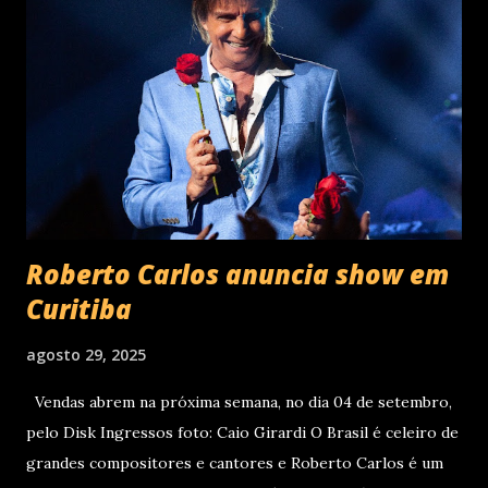
lançamento. Com uma estética mais madura, o álbum marca
um novo capítulo na carreira do artista e, agora, ganha os
palcos por meio da EVOM Tour, que fez sua estreia
recentemente em São Paulo. Com realização da 30e ,
Supernova Ent e Prime , a escala em Curitiba aco...
Roberto Carlos anuncia show em
Curitiba
agosto 29, 2025
Vendas abrem na próxima semana, no dia 04 de setembro,
pelo Disk Ingressos foto: Caio Girardi O Brasil é celeiro de
grandes compositores e cantores e Roberto Carlos é um