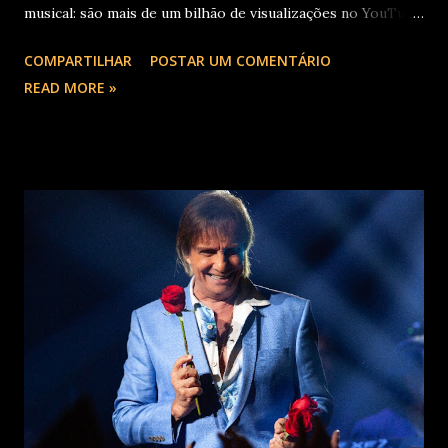
musical: são mais de um bilhão de visualizações no YouTube,
22 milhões de ouvintes mensais nas plataformas de áudio e
COMPARTILHAR
POSTAR UM COMENTÁRIO
10 milhões de seguidores nas redes sociais, além de figurar
READ MORE »
entre os nomes da prestigiada lista Forbes Under 30 de
2024 . O último trabalho de estúdio do cantor e
compositor paulista, Eu Venci o Mundo (2025), se
estabeleceu no Top 3 Global do Spotify e contabilizou 10
milhões de plays em menos de 24 horas após o
lançamento. Com uma estética mais madura, o álbum marca
um novo capítulo na carreira do artista e, agora, ganha os
palcos por meio da EVOM Tour, que fez sua estreia
recentemente em São Paulo. Com realização da 30e ,
Supernova Ent e Prime , a escala em Curitiba aco...