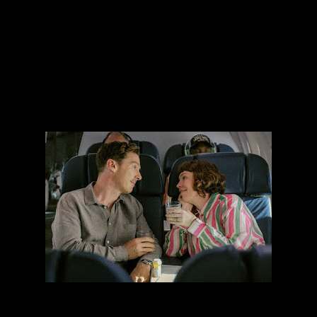
O
filme é estrelado por Olivia Colman, Benedict
Cumberbatch, Andy Samberg, Allison Janney, Ncuti
Gatwa e Kate Mckinnon