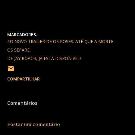
Meriwether, em parceria com o Hulu e 20th Studios. A Searchlight
Television também produziu a série limitada em espanhol
A Máquina
, com
Gael García Bernal e Diego Luna, disponível no Disney+. .
MARCADORES:
#O NOVO TRAILER DE OS ROSES: ATÉ QUE A MORTE
OS SEPARE
DE JAY ROACH
JÁ ESTÁ DISPONÍVEL!
COMPARTILHAR
Comentários
Postar um comentário