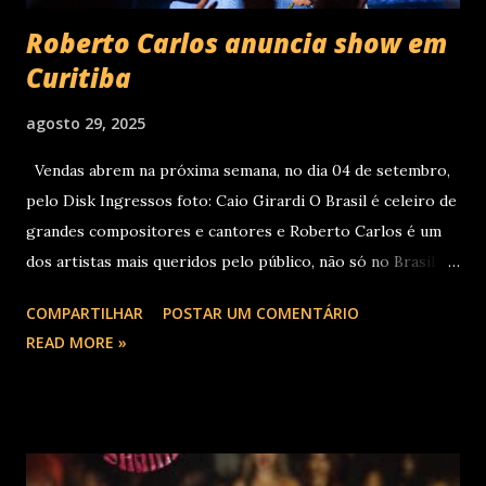
Roberto Carlos anuncia show em
Curitiba
agosto 29, 2025
Vendas abrem na próxima semana, no dia 04 de setembro,
pelo Disk Ingressos foto: Caio Girardi O Brasil é celeiro de
grandes compositores e cantores e Roberto Carlos é um
dos artistas mais queridos pelo público, não só no Brasil
como na América Latina e no mundo. Com 70 álbuns
COMPARTILHAR
POSTAR UM COMENTÁRIO
lançados em seu país tem sua carreira pautada em
READ MORE »
lançamentos simultâneos em português e espanhol desde a
década de 60 além de inúmeros outros sucessos em
diferentes idiomas. Esse grande talento e seu público têm
um encontro marcado para os dias 28 de novembro (sexta-
feira), quando Roberto Carlos se apresentará em Curitiba