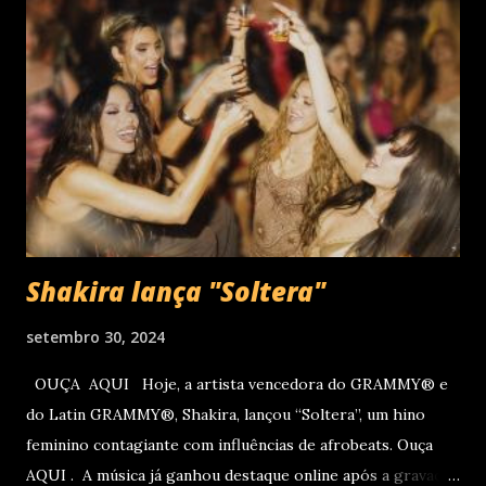
– PR , na Teatro Positivo (Rua Prof. Pedro Viriato Parigot
de Souza, 5300 - Campo Comprido, Curitiba - PR). Abertura
das vendas on-line e físicas no dia 04 de setembro ao meio
dia. A produção e realização são da Cult! Produções, RW7
Production& Entertainment e RC Produções. Roberto
Carlos começou o ano de 2025 se apresentando n...
Shakira lança "Soltera"
setembro 30, 2024
OUÇA AQUI Hoje, a artista vencedora do GRAMMY® e
do Latin GRAMMY®, Shakira, lançou “Soltera”, um hino
feminino contagiante com influências de afrobeats. Ouça
AQUI . A música já ganhou destaque online após a gravação