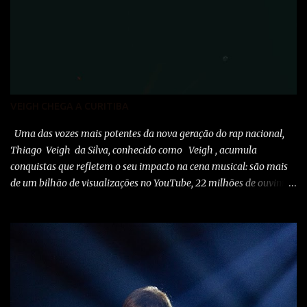
VEIGH CHEGA A CURITIBA
Uma das vozes mais potentes da nova geração do rap nacional,
Thiago Veigh da Silva, conhecido como Veigh , acumula
conquistas que refletem o seu impacto na cena musical: são mais
de um bilhão de visualizações no YouTube, 22 milhões de ouvintes
mensais nas plataformas de áudio e 10 milhões de seguidores nas
redes sociais, além de figurar entre os nomes da prestigiada lista
Forbes Under 30 de 2024 . O último trabalho de estúdio do
cantor e compositor paulista, Eu Venci o Mundo (2025), se
estabeleceu no Top 3 Global do Spotify e contabilizou 10 milhões
de plays em menos de 24 horas após o lançamento. Com uma
estética mais madura, o álbum marca um novo capítulo na