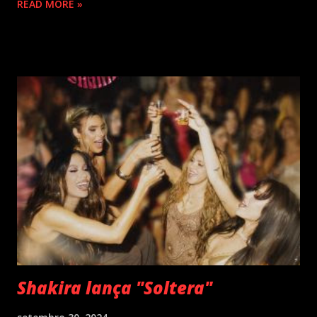
READ MORE »
lançamentos simultâneos em português e espanhol desde a
década de 60 além de inúmeros outros sucessos em
diferentes idiomas. Esse grande talento e seu público têm
um encontro marcado para os dias 28 de novembro (sexta-
feira), quando Roberto Carlos se apresentará em Curitiba
– PR , na Teatro Positivo (Rua Prof. Pedro Viriato Parigot
de Souza, 5300 - Campo Comprido, Curitiba - PR). Abertura
das vendas on-line e físicas no dia 04 de setembro ao meio
dia. A produção e realização são da Cult! Produções, RW7
Production& Entertainment e RC Produções. Roberto
Carlos começou o ano de 2025 se apresentando n...
Shakira lança "Soltera"