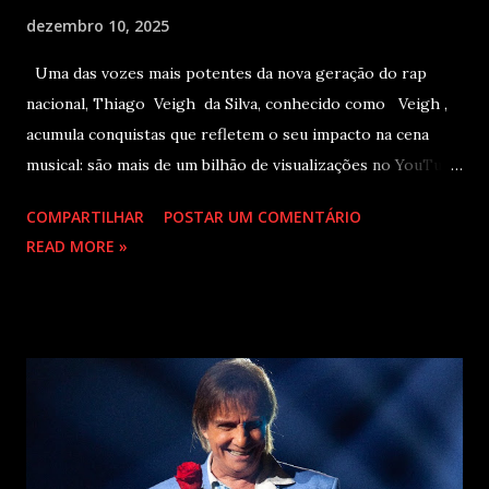
dezembro 10, 2025
Uma das vozes mais potentes da nova geração do rap
nacional, Thiago Veigh da Silva, conhecido como Veigh ,
acumula conquistas que refletem o seu impacto na cena
musical: são mais de um bilhão de visualizações no YouTube,
22 milhões de ouvintes mensais nas plataformas de áudio e
COMPARTILHAR
POSTAR UM COMENTÁRIO
10 milhões de seguidores nas redes sociais, além de figurar
READ MORE »
entre os nomes da prestigiada lista Forbes Under 30 de
2024 . O último trabalho de estúdio do cantor e
compositor paulista, Eu Venci o Mundo (2025), se
estabeleceu no Top 3 Global do Spotify e contabilizou 10
milhões de plays em menos de 24 horas após o
lançamento. Com uma estética mais madura, o álbum marca
um novo capítulo na carreira do artista e, agora, ganha os
palcos por meio da EVOM Tour, que fez sua estreia