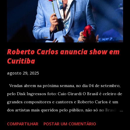
recentemente em São Paulo. Com realização da 30e ,
Supernova Ent e Prime , a escala em Curitiba aco...
Roberto Carlos anuncia show em
Curitiba
agosto 29, 2025
Vendas abrem na próxima semana, no dia 04 de setembro,
pelo Disk Ingressos foto: Caio Girardi O Brasil é celeiro de
grandes compositores e cantores e Roberto Carlos é um
dos artistas mais queridos pelo público, não só no Brasil
como na América Latina e no mundo. Com 70 álbuns
COMPARTILHAR
POSTAR UM COMENTÁRIO
lançados em seu país tem sua carreira pautada em