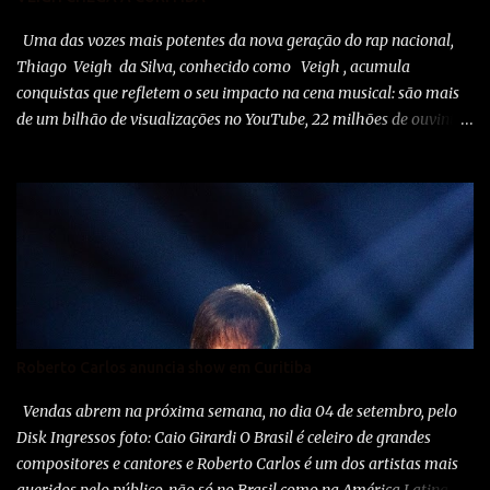
Uma das vozes mais potentes da nova geração do rap nacional,
Thiago Veigh da Silva, conhecido como Veigh , acumula
conquistas que refletem o seu impacto na cena musical: são mais
de um bilhão de visualizações no YouTube, 22 milhões de ouvintes
mensais nas plataformas de áudio e 10 milhões de seguidores nas
redes sociais, além de figurar entre os nomes da prestigiada lista
Forbes Under 30 de 2024 . O último trabalho de estúdio do
cantor e compositor paulista, Eu Venci o Mundo (2025), se
estabeleceu no Top 3 Global do Spotify e contabilizou 10 milhões
de plays em menos de 24 horas após o lançamento. Com uma
estética mais madura, o álbum marca um novo capítulo na
carreira do artista e, agora, ganha os palcos por meio da EVOM
Tour, que fez sua estreia recentemente em São Paulo. Com
Roberto Carlos anuncia show em Curitiba
realização da 30e , Supernova Ent e Prime , a escala em
Curitiba aco...
Vendas abrem na próxima semana, no dia 04 de setembro, pelo
Disk Ingressos foto: Caio Girardi O Brasil é celeiro de grandes
compositores e cantores e Roberto Carlos é um dos artistas mais