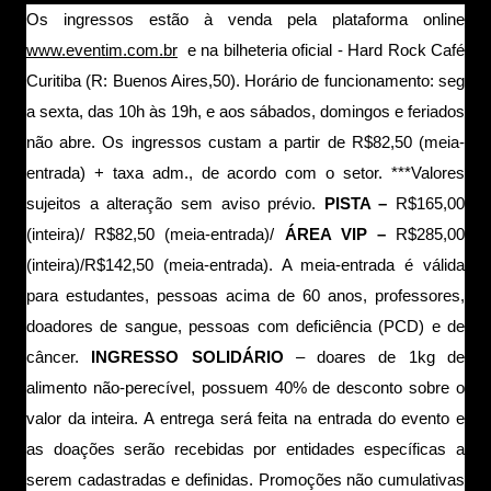
Os ingressos estão à venda pela plataforma online
www.eventim.com.br
e
na bilheteria
oficial -
Hard Rock Café
Curitiba (R: Buenos Aires,50). Horário de funcionamento:
seg
a sexta, das 10h às 19h, e aos sábados, domingos e feriados
não abre.
Os ingressos custam a partir de R$
82,50
(meia-
entrada) + taxa adm., de acordo com o setor. ***Valores
sujeitos a alteração sem aviso prévio.
PISTA –
R$165
,00
(inteira)/ R$
82,5
0 (meia-
e
ntrada)/
ÁREA VIP
–
R$
285
,00
(inteira)/R$1
42,50
(meia-entrada)
.
A meia-entrada é válida
para estudantes, pessoas acima de 60 anos, professores,
doadores de sangue, pessoas com deficiência (PCD) e de
câncer.
INGRESSO SOLIDÁRIO
– doares de 1kg de
alimento não-perecível, possuem 40% de desconto sobre o
valor da inteira. A entrega será feita na entrada do evento e
as doações serão recebidas por entidades específicas a
serem cadastradas e definidas. Promoções não cumulativas