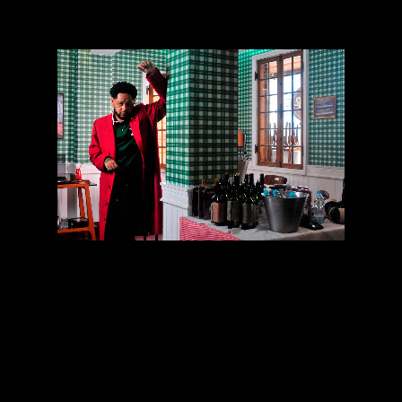
"No sábado, dia 27 de junho, a
turnê
passa por
Curitiba
no
Igloo
Super Hall
com show
que
promete
elevar o conceito de apresentação de rap
".