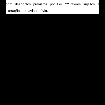
com descontos previstos por Lei.
***
Valores sujeitos a
alteração sem aviso prévio.
SERVIÇO:
EMICIDA RACIONAL MCMV TOUR
Realização tour:
30e
Relização local:
Prime
QUANDO:
27 de junho de 2026
(sábado)
LOCAL:
Igloo
Super Hall
(R: Dino Bertoldi,740, Tarumã)
HORÁRIO: Abertura:
18horas |
Início do show:
20horas
VALORES:
a partir de R$
82,50
(meia-entrada) + taxa adm.,
de acordo com o setor. ***Valores sujeitos a alteração sem
aviso prévio.
PISTA –
R$165,00 (inteira)/ R$82,50 (meia-entrada)
ÁREA VIP –
R$285,00 (inteira)/R$142,50 (meia-entrada).
A meia-entrada é válida para estudantes, pessoas acima de