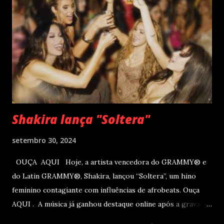
de Souza, 5300 - Campo Comprido, Curitiba - PR). Abertura
das vendas on-line e físicas no dia 04 de setembro ao meio
dia. A produção e realização são da Cult! Produções, RW7
Production& Entertainment e RC Produções. Roberto
Carlos começou o ano de 2025 se apresentando n...
Shakira lança "Soltera"
setembro 30, 2024
OUÇA AQUI Hoje, a artista vencedora do GRAMMY® e
do Latin GRAMMY®, Shakira, lançou “Soltera”, um hino
feminino contagiante com influências de afrobeats. Ouça
AQUI . A música já ganhou destaque online após a gravação
do clipe no LIV, em Miami, com participações de Winnie