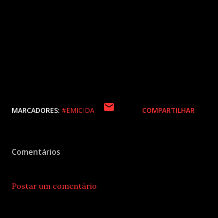
ao benefício da meia-entrada na hora da compra.
FORMA DE PAGAMENTO:
Dinheiro, Pix e cartões de
crédito/débito
CLASSIFICAÇÃO ETÁRIA:
16 anos.
Menores de 18 anos
apenas acompanhados dos pais ou responsáveis legais
(sujeito a alteração por decisão judicial)
MARCADORES:
#EMICIDA
COMPARTILHAR
Comentários
Postar um comentário