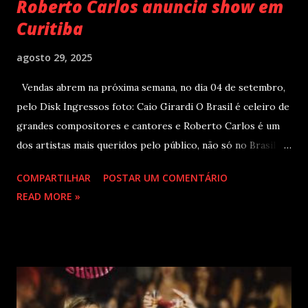
Roberto Carlos anuncia show em
Curitiba
agosto 29, 2025
Vendas abrem na próxima semana, no dia 04 de setembro,
pelo Disk Ingressos foto: Caio Girardi O Brasil é celeiro de
grandes compositores e cantores e Roberto Carlos é um
dos artistas mais queridos pelo público, não só no Brasil
como na América Latina e no mundo. Com 70 álbuns
COMPARTILHAR
POSTAR UM COMENTÁRIO
lançados em seu país tem sua carreira pautada em
READ MORE »
lançamentos simultâneos em português e espanhol desde a
década de 60 além de inúmeros outros sucessos em
diferentes idiomas. Esse grande talento e seu público têm
um encontro marcado para os dias 28 de novembro (sexta-
feira), quando Roberto Carlos se apresentará em Curitiba
– PR , na Teatro Positivo (Rua Prof. Pedro Viriato Parigot