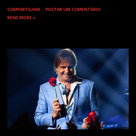
22 milhões de ouvintes mensais nas plataformas de áudio e
COMPARTILHAR
POSTAR UM COMENTÁRIO
10 milhões de seguidores nas redes sociais, além de figurar
READ MORE »
entre os nomes da prestigiada lista Forbes Under 30 de
2024 . O último trabalho de estúdio do cantor e
compositor paulista, Eu Venci o Mundo (2025), se
estabeleceu no Top 3 Global do Spotify e contabilizou 10
milhões de plays em menos de 24 horas após o
lançamento. Com uma estética mais madura, o álbum marca
um novo capítulo na carreira do artista e, agora, ganha os
palcos por meio da EVOM Tour, que fez sua estreia
recentemente em São Paulo. Com realização da 30e ,
Supernova Ent e Prime , a escala em Curitiba aco...