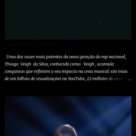
VEIGH CHEGA A CURITIBA
Uma das vozes mais potentes da nova geração do rap nacional,
Thiago Veigh da Silva, conhecido como Veigh , acumula
conquistas que refletem o seu impacto na cena musical: são mais
de um bilhão de visualizações no YouTube, 22 milhões de ouvintes
mensais nas plataformas de áudio e 10 milhões de seguidores nas
redes sociais, além de figurar entre os nomes da prestigiada lista
Forbes Under 30 de 2024 . O último trabalho de estúdio do
cantor e compositor paulista, Eu Venci o Mundo (2025), se
estabeleceu no Top 3 Global do Spotify e contabilizou 10 milhões
de plays em menos de 24 horas após o lançamento. Com uma
estética mais madura, o álbum marca um novo capítulo na