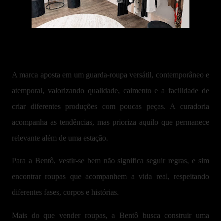
A marca aposta em um guarda-roupa versátil, contemporâneo e
atemporal, valorizando qualidade, caimento e a facilidade de
criar diferentes produções com poucas peças. A curadoria
acompanha as tendências, mas prioriza aquilo que permanece
relevante além de uma estação.
Para a Bentô, vestir-se bem não significa seguir regras, e sim
encontrar roupas que acompanhem a vida real, respeitando
diferentes fases, corpos e histórias.
Mais do que vender roupas, a Bentô busca construir uma