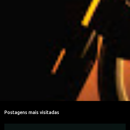
r
i
o
s
Postagens mais visitadas