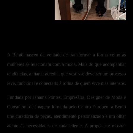
A Bentô nasceu da vontade de transformar a forma como as
mulheres se relacionam com a moda. Mais do que acompanhar
tendências, a marca acredita que vestir-se deve ser um processo
leve, funcional e conectado à rotina de quem vive dias intensos.
Fundada por Janaina Pontes, Empresária, Designer de Moda e
Consultora de Imagem formada pelo Centro Europeu, a Bentô
une curadoria de peças, atendimento personalizado e um olhar
atento às necessidades de cada cliente. A proposta é mostrar