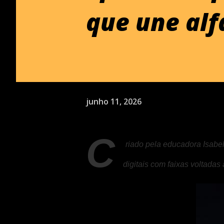
que une alf
junho 11, 2026
C
riado pela educadora Isabe
digitais com faixas voltadas