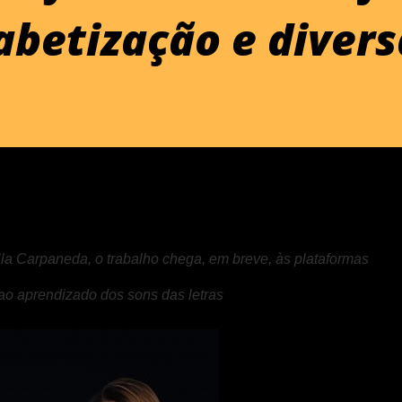
abetização e diver
lla Carpaneda, o trabalho chega, em breve, às plataformas
 ao aprendizado dos sons das letras