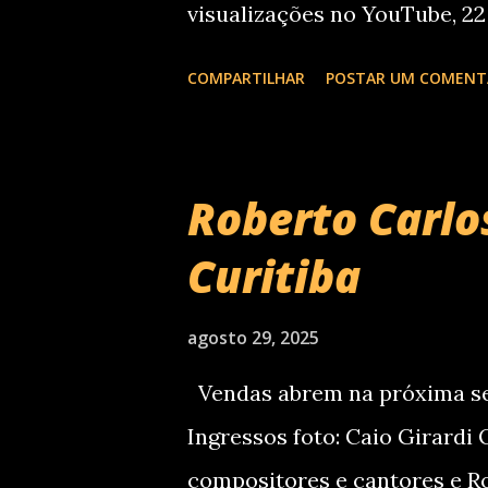
visualizações no YouTube, 22
plataformas de áudio e 10 mi
COMPARTILHAR
POSTAR UM COMENT
além de figurar entre os nom
de 2024 . O último trabalho 
paulista, Eu Venci o Mundo (
Roberto Carl
Spotify e contabilizou 10 mi
Curitiba
após o lançamento. Com uma
um novo capítulo na carreira 
agosto 29, 2025
meio da EVOM Tour, que fez 
Vendas abrem na próxima sem
Com realização da 30e , Su
Ingressos foto: Caio Girardi 
Curitiba aco...
compositores e cantores e Ro