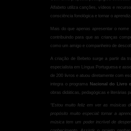
Alfabeto
utiliza canções, vídeos e recurso
consciência fonológica e tornar o aprendiz
Mais do que apenas apresentar o nome d
contribuindo para que as crianças com
como um amigo e companheiro de descober
A criação de Bebeto surge a partir da tra
especialista em Língua Portuguesa e asse
de 200 livros e atuou diretamente com esc
integra o programa
Nacional do Livro e
obras didáticas, pedagógicas e literárias 
“Estou muito feliz em ver as músicas 
propósito muito especial: tornar a apren
música tem um poder incrível de despert
conhecimento. Assistir o projeto ganh