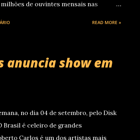
 milhões de ouvintes mensais nas
lhões de seguidores nas redes sociais,
ÁRIO
READ MORE »
es da prestigiada lista Forbes Under 30
de estúdio do cantor e compositor
2025), se estabeleceu no Top 3 Global do
os anuncia show em
lhões de plays em menos de 24 horas
 estética mais madura, o álbum marca
do artista e, agora, ganha os palcos por
sua estreia recentemente em São Paulo.
ana, no dia 04 de setembro, pelo Disk
pernova Ent e Prime , a escala em
O Brasil é celeiro de grandes
berto Carlos é um dos artistas mais