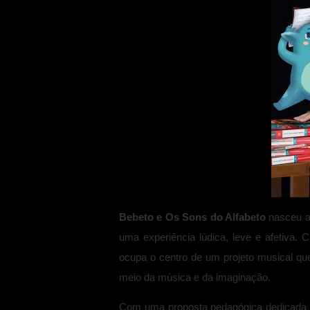
Bebeto e Os Sons do Alfabeto
nasceu a
uma experiência lúdica, leve e afetiva. 
ocupa o centro de um projeto musical que
meio da música e da imaginação.
Com uma proposta pedagógica dedicada a