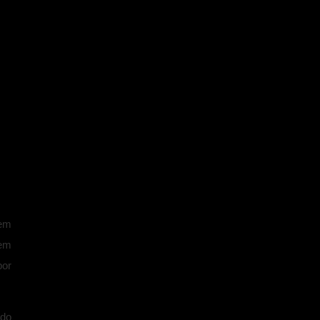
 em
gem
por
 do