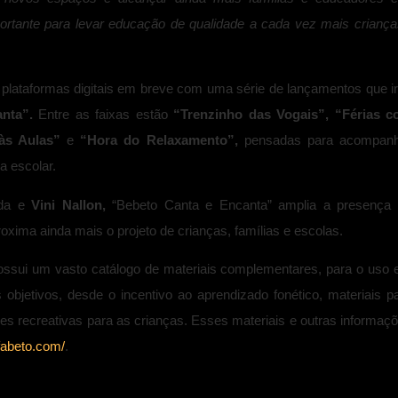
rtante para levar educação de qualidade a cada vez mais criança
 plataformas digitais em breve com uma série de lançamentos que i
anta”.
Entre as faixas estão
“Trenzinho das Vogais”,
“Férias 
 às Aulas”
e
“Hora do Relaxamento”,
pensadas para acompanh
a escolar.
da e
Vini Nallon,
“Bebeto Canta e Encanta” amplia a presença
oxima ainda mais o projeto de crianças, famílias e escolas.
ssui um vasto catálogo de materiais complementares, para o uso
objetivos, desde o incentivo ao aprendizado fonético, materiais p
dades recreativas para as crianças. Esses materiais e outras informaç
lfabeto.com/
.