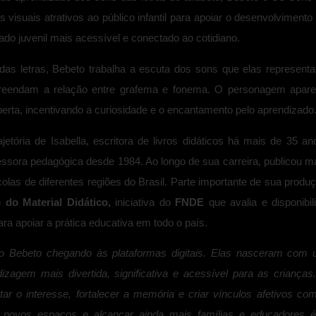
s visuais atrativos ao público infantil para apoiar o desenvolvimento
ado juvenil mais acessível e conectado ao cotidiano.
as letras, Bebeto trabalha a escuta dos sons que elas represent
preendam a relação entre grafema e fonema. O personagem apar
ta, incentivando a curiosidade e o encantamento pelo aprendizado
jetória de Isabella, escritora de livros didáticos há mais de 35 an
ssora pedagógica desde 1984. Ao longo de sua carreira, publicou m
olas de diferentes regiões do Brasil. Parte importante de sua produ
 do Material Didático,
iniciativa do
FNDE
que avalia e disponibil
para apoiar a prática educativa em todo o país.
do Bebeto chegando às plataformas digitais. Elas nasceram com
dizagem mais divertida, significativa e acessível para as crianças
ar o interesse, fortalecer a memória e criar vínculos afetivos co
ar novos espaços e alcançar ainda mais famílias e educadores 