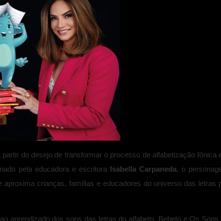
 partir do desejo de transformar o processo de alfabetização fônica
Criado pela educadora e escritora
Isabella Carpaneda
, o persona
 aproxima crianças, famílias e educadores do universo das letras 
o aprendizado dos sons das letras do alfabeto, Bebeto e Os Sons