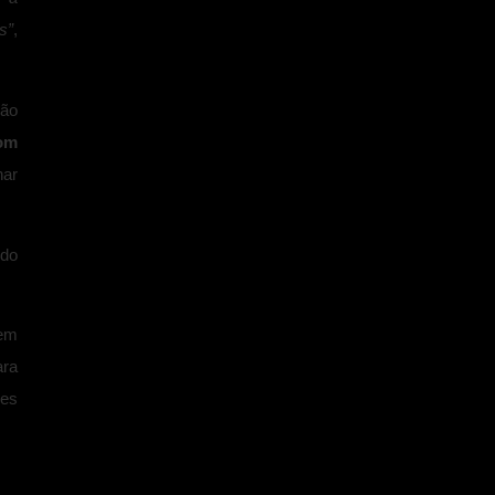
s”
,
rão
com
ar
 do
 em
ara
ões