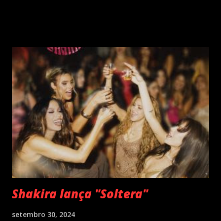
lançamentos simultâneos em português e espanhol desde a
década de 60 além de inúmeros outros sucessos em
diferentes idiomas. Esse grande talento e seu público têm
um encontro marcado para os dias 28 de novembro (sexta-
feira), quando Roberto Carlos se apresentará em Curitiba
– PR , na Teatro Positivo (Rua Prof. Pedro Viriato Parigot
de Souza, 5300 - Campo Comprido, Curitiba - PR). Abertura
das vendas on-line e físicas no dia 04 de setembro ao meio
dia. A produção e realização são da Cult! Produções, RW7
Production& Entertainment e RC Produções. Roberto
Carlos começou o ano de 2025 se apresentando n...
Shakira lança "Soltera"
setembro 30, 2024