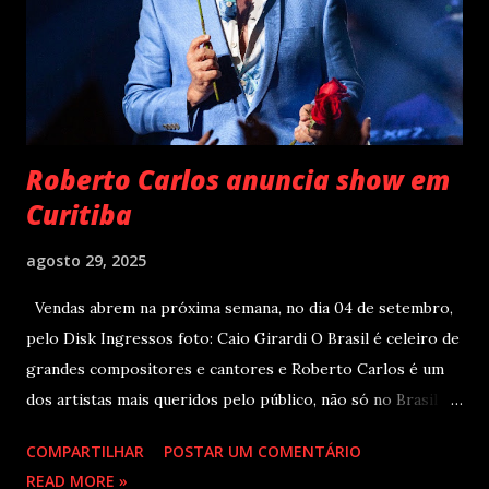
Supernova Ent e Prime , a escala em Curitiba aco...
Roberto Carlos anuncia show em
Curitiba
agosto 29, 2025
Vendas abrem na próxima semana, no dia 04 de setembro,
pelo Disk Ingressos foto: Caio Girardi O Brasil é celeiro de
grandes compositores e cantores e Roberto Carlos é um
dos artistas mais queridos pelo público, não só no Brasil
como na América Latina e no mundo. Com 70 álbuns
COMPARTILHAR
POSTAR UM COMENTÁRIO
lançados em seu país tem sua carreira pautada em
READ MORE »