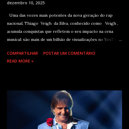
dezembro 10, 2025
Uma das vozes mais potentes da nova geração do rap
nacional, Thiago Veigh da Silva, conhecido como Veigh ,
acumula conquistas que refletem o seu impacto na cena
musical: são mais de um bilhão de visualizações no YouTube,
22 milhões de ouvintes mensais nas plataformas de áudio e
COMPARTILHAR
POSTAR UM COMENTÁRIO
10 milhões de seguidores nas redes sociais, além de figurar
READ MORE »
entre os nomes da prestigiada lista Forbes Under 30 de
2024 . O último trabalho de estúdio do cantor e
compositor paulista, Eu Venci o Mundo (2025), se
estabeleceu no Top 3 Global do Spotify e contabilizou 10
milhões de plays em menos de 24 horas após o
lançamento. Com uma estética mais madura, o álbum marca
um novo capítulo na carreira do artista e, agora, ganha os
palcos por meio da EVOM Tour, que fez sua estreia
recentemente em São Paulo. Com realização da 30e ,