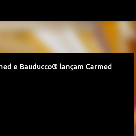
Pular para o conteúdo principal
Cimed e Bauducco® lançam Carmed