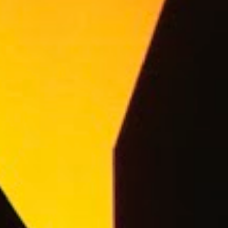
Melhor Performance de Música Eletrônica
Latina por “Bzrp Music Sessions, Vol. 53
(Tiësto Remix).” Em novembro, Shakira
inicia a sua turnê esgotada pela América do
Norte, “Las Mujeres Ya No Lloran World
Tour”, promovida pela Live Nation. A
primeira parte da turnê começa no dia 2 de
novembro em Palm Desert, Califórnia, e
inclui paradas em Los Angeles, Miami,
Toronto, Brooklyn, Chicago, entre outras.
Conhecida por suas performances
dinâmicas e ene...