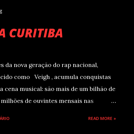
g
A CURITIBA
 da nova geração do rap nacional,
ecido como Veigh , acumula conquistas
a cena musical: são mais de um bilhão de
 milhões de ouvintes mensais nas
lhões de seguidores nas redes sociais,
ÁRIO
READ MORE »
es da prestigiada lista Forbes Under 30