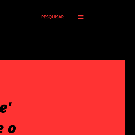
PESQUISAR
e'
e o