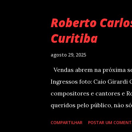
de 2024 . O último trabalho 
paulista, Eu Venci o Mundo (
Roberto Carl
Spotify e contabilizou 10 mi
Curitiba
após o lançamento. Com uma
um novo capítulo na carreira 
agosto 29, 2025
meio da EVOM Tour, que fez 
Vendas abrem na próxima sem
Com realização da 30e , Su
Ingressos foto: Caio Girardi 
Curitiba aco...
compositores e cantores e Ro
queridos pelo público, não s
mundo. Com 70 álbuns lançad
COMPARTILHAR
POSTAR UM COMENT
em lançamentos simultâneos