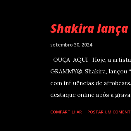
década de 60 além de inúmer
idiomas. Esse grande talent
Shakira lança 
para os dias 28 de novembro 
apresentará em Curitiba – PR
setembro 30, 2024
Viriato Parigot de Souza, 530
OUÇA AQUI Hoje, a artista
Abertura das vendas on-line 
GRAMMY®, Shakira, lançou “S
dia. A produção e realização
com influências de afrobeat
Production& Entertainment 
destaque online após a grava
o ano de 2025 se apresentand
participações de Winnie Harl
COMPARTILHAR
POSTAR UM COMENT
será lançado em breve. Este 
receber três indicações ao