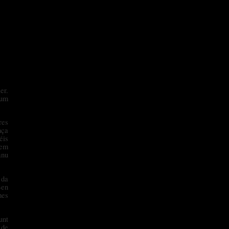
er.
 um
res
nça
éis
gem
anu
 da
Ben
mes
unt
 de