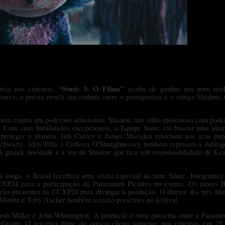
“Sonic 3: O Filme”
reia nos cinemas,
acaba de ganhar um novo trail
tures, a prévia revela um embate entre o protagonista e o ouriço Shadow,
únem contra um poderoso adversário, Shadow, um vilão misterioso com pode
s. Com suas habilidades excepcionais, a Equipe Sonic vai buscar uma alia
proteger o planeta. Jim Carrey e James Marsden retornam aos seus pap
hwartz, Idris Elba e Colleen
O'Shaughnessey também reprisam a dubla
A grande novidade é a voz de Shadow que fica sob responsabilidade de Ke
o longa, o Brasil receberá uma visita especial do time Sonic. Integrantes
CXP24 para a participação da Paramount Pictures no evento.
Os atores 
ão presentes na CCXP24 para divulgar a produção. O diretor dos três fil
l Moritz e Toby Ascher também estarão presentes no festival.
Josh Miller e John Whittington. A produção é uma parceria entre a Paramo
 Group. O terceiro filme do ouriço chega somente nos cinemas em 25