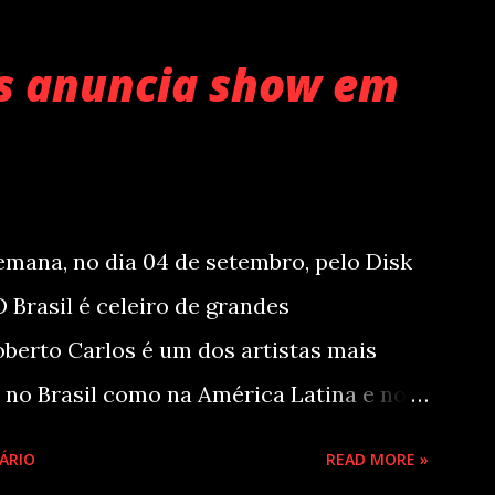
de estúdio do cantor e compositor
2025), se estabeleceu no Top 3 Global do
os anuncia show em
lhões de plays em menos de 24 horas
 estética mais madura, o álbum marca
do artista e, agora, ganha os palcos por
sua estreia recentemente em São Paulo.
ana, no dia 04 de setembro, pelo Disk
pernova Ent e Prime , a escala em
O Brasil é celeiro de grandes
berto Carlos é um dos artistas mais
ó no Brasil como na América Latina e no
os em seu país tem sua carreira pautada
ÁRIO
READ MORE »
 em português e espanhol desde a