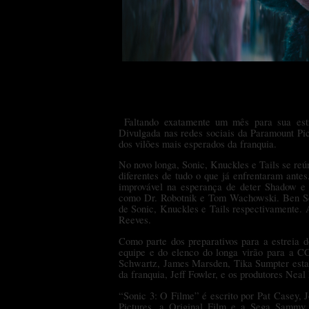
Faltando exatamente um mês para sua est
Divulgada nas redes sociais da Paramount Pic
dos vilões mais esperados da franquia.
No novo longa, Sonic, Knuckles e Tails se re
diferentes de tudo o que já enfrentaram ante
improvável na esperança de deter Shadow e 
como Dr. Robotnik e Tom Wachowski. Ben Sc
de Sonic, Knuckles e Tails respectivamente. 
Reeves.
Como parte dos preparativos para a estreia d
equipe e do elenco do longa virão para a C
Schwartz, James Marsden, Tika Sumpter estar
da franquia, Jeff Fowler, e os produtores Nea
“Sonic 3: O Filme” é escrito por Pat Casey, 
Pictures, a Original Film e a Sega Sammy