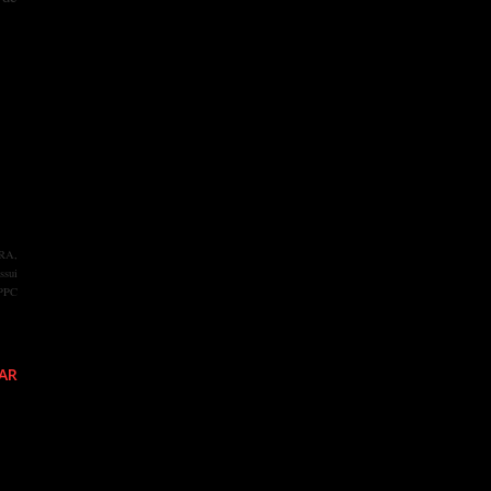
ARA,
ssui
 PPC
AR