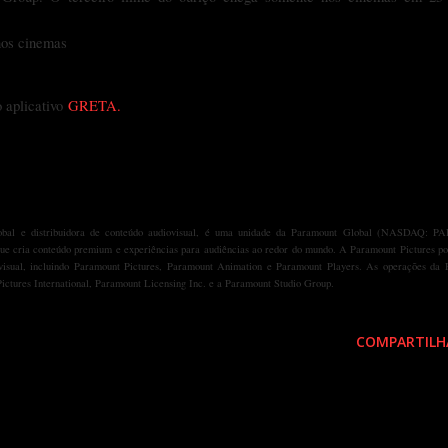
nos cinemas
o aplicativo
GRETA
.
lobal e distribuidora de conteúdo audiovisual, é uma unidade da Paramount Global (NASDAQ: P
e cria conteúdo premium e experiências para audiências ao redor do mundo. A Paramount Pictures po
visual, incluindo Paramount Pictures, Paramount Animation e Paramount Players. As operações da
tures International, Paramount Licensing Inc. e a Paramount Studio Group.
COMPARTILH