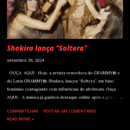
Production& Entertainment e RC Produções. Roberto
Carlos começou o ano de 2025 se apresentando n...
Shakira lança "Soltera"
setembro 30, 2024
OUÇA AQUI Hoje, a artista vencedora do GRAMMY® e
do Latin GRAMMY®, Shakira, lançou “Soltera”, um hino
feminino contagiante com influências de afrobeats. Ouça
AQUI . A música já ganhou destaque online após a gravação
do clipe no LIV, em Miami, com participações de Winnie
COMPARTILHAR
POSTAR UM COMENTÁRIO
Harlow, Anitta, Danna e Lele Pons. O vídeo será lançado em
READ MORE »
breve. Este novo single chega logo após Shakira receber
três indicações ao Latin GRAMMY na semana passada: