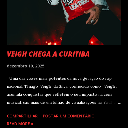
VEIGH CHEGA A CURITIBA
dezembro 10, 2025
Uma das vozes mais potentes da nova geração do rap
nacional, Thiago Veigh da Silva, conhecido como Veigh ,
acumula conquistas que refletem o seu impacto na cena
musical: são mais de um bilhão de visualizações no YouTube,
22 milhões de ouvintes mensais nas plataformas de áudio e
COMPARTILHAR
POSTAR UM COMENTÁRIO
10 milhões de seguidores nas redes sociais, além de figurar
READ MORE »
entre os nomes da prestigiada lista Forbes Under 30 de