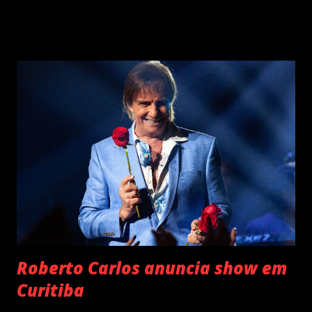
2024 . O último trabalho de estúdio do cantor e
compositor paulista, Eu Venci o Mundo (2025), se
estabeleceu no Top 3 Global do Spotify e contabilizou 10
milhões de plays em menos de 24 horas após o
lançamento. Com uma estética mais madura, o álbum marca
um novo capítulo na carreira do artista e, agora, ganha os
palcos por meio da EVOM Tour, que fez sua estreia
recentemente em São Paulo. Com realização da 30e ,
Supernova Ent e Prime , a escala em Curitiba aco...
Roberto Carlos anuncia show em
Curitiba