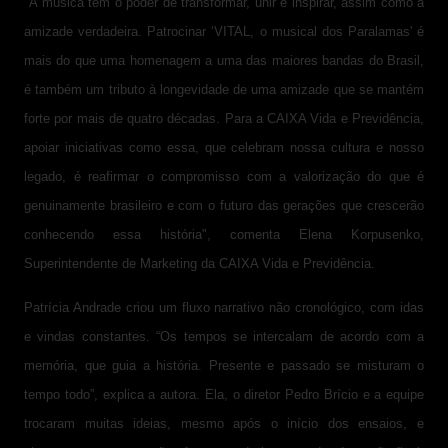
"A música tem o poder de transformar, unir e inspirar, assim como a
amizade verdadeira. Patrocinar ‘VITAL, o musical dos Paralamas' é
mais do que uma homenagem a uma das maiores bandas do Brasil,
é também um tributo à longevidade de uma amizade que se mantém
forte por mais de quatro décadas. Para a CAIXA Vida e Previdência,
apoiar iniciativas como essa, que celebram nossa cultura e nosso
legado, é reafirmar o compromisso com a valorização do que é
genuinamente brasileiro e com o futuro das gerações que crescerão
conhecendo essa história", comenta Elena Korpusenko,
Superintendente de Marketing da CAIXA Vida e Previdência.
Patrícia Andrade criou um fluxo narrativo não cronológico, com idas
e vindas constantes. “Os tempos se intercalam de acordo com a
memória, que guia a história. Presente e passado se misturam o
tempo todo”, explica a autora. Ela, o diretor Pedro Brício e a equipe
trocaram muitas ideias, mesmo após o início dos ensaios, e