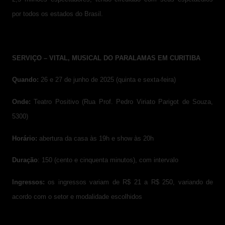
por todos os estados do Brasil.
SERVIÇO – VITAL, MUSICAL DO PARALAMAS EM CURITIBA
Quando:
26 e 27 de junho de 2025 (quinta e sexta-feira)
Onde:
Teatro Positivo (Rua Prof. Pedro Viriato Parigot de Souza,
5300)
Horário:
abertura da casa às 19h e show às 20h
Duração
: 150 (cento e cinquenta minutos), com intervalo
Ingressos:
os ingressos variam de R$ 21 a R$ 250, variando de
acordo com o setor e modalidade escolhidos