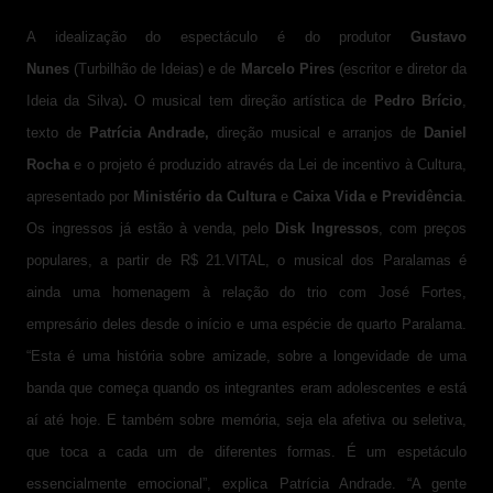
A idealização do espectáculo é do produtor
Gustavo
Nunes
(Turbilhão de Ideias) e de
Marcelo Pires
(escritor e diretor da
Ideia da Silva)
.
O musical tem direção artística de
Pedro Brício
,
texto de
Patrícia Andrade,
direção musical e arranjos de
Daniel
Rocha
e o projeto é produzido através da Lei de incentivo à Cultura,
apresentado por
Ministério da Cultura
e
Caixa Vida e Previdência
.
Os ingressos já estão à venda, pelo
Disk Ingressos
, com preços
populares, a partir de R$ 21.VITAL, o musical dos Paralamas é
ainda uma homenagem à relação do trio com José Fortes,
empresário deles desde o início e uma espécie de quarto Paralama.
“Esta é uma história sobre amizade, sobre a longevidade de uma
banda que começa quando os integrantes eram adolescentes e está
aí até hoje. E também sobre memória, seja ela afetiva ou seletiva,
que toca a cada um de diferentes formas. É um espetáculo
essencialmente emocional”, explica Patrícia Andrade. “A gente