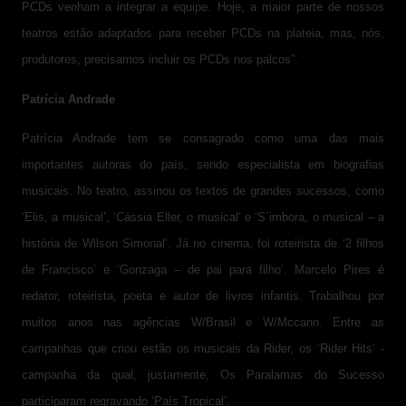
PCDs venham a integrar a equipe. Hoje, a maior parte de nossos
teatros estão adaptados para receber PCDs na plateia, mas, nós,
produtores, precisamos incluir os PCDs nos palcos”.
Patrícia Andrade
Patrícia Andrade tem se consagrado como uma das mais
importantes autoras do país, sendo especialista em biografias
musicais. No teatro, assinou os textos de grandes sucessos, como
‘Elis, a musical’, ‘Cássia Eller, o musical’ e ‘S´imbora, o musical – a
história de Wilson Simonal’. Já no cinema, foi roteirista de ‘2 filhos
de Francisco’ e ‘Gonzaga – de pai para filho’. Marcelo Pires é
redator, roteirista, poeta e autor de livros infantis. Trabalhou por
muitos anos nas agências W/Brasil e W/Mccann. Entre as
campanhas que criou estão os musicais da Rider, os ‘Rider Hits’ -
campanha da qual, justamente, Os Paralamas do Sucesso
participaram regravando ‘País Tropical’.