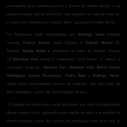
acompanha essa jornada musical e afetiva de quatro amigos e as
transformações não só artísticas, mas também na vida de cada um
e como isso influencia na criação deles”, acrescenta Pedro Brício.
Os Paralamas serão interpretados por:
Rodrigo Salva
(Herbert
Vianna),
Franco Kuster
(João Barone) e
Gabriel Manita
(Bi
Ribeiro).
Nando Motta
é alternante no papel de Herbert Vianna.
Já
Hamilton Dias
viverá o empresário José Fortes. O elenco é
composto ainda por:
Barbara Ferr
,
Herberth Vital
,
Maria Vitória
Rodrigues
,
Ivanna Domenyco,
Pedro Balu
e
Rodrigo Vechi
.
Todos foram selecionados através de audições, que teve mais de
600 candidatos, vindos de vários lugares do país.
“O espetáculo conta com o aval da banda, que está acompanhando
desde a ideia inicial, passando pela criação do texto e a seleção do
elenco principal. Levar aos palcos um espetáculo com esse teor, é,