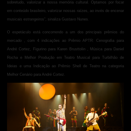
sobretudo, valorizar a nossa memória cultural. Optamos por focar
em conteúdo brasileiro, valorizar nossas raízes, ao invés de encenar
musicais estrangeiros”, sinaliza Gustavo Nunes.
O espetáculo está concorrendo a um dos principais prêmios do
mercado , com 4 indicações ao Prêmio APTR: Cenograﬁa para
André Cortez, Figurino para Karen Brusttolin , Música para Daniel
Rocha e Melhor Produção em Teatro Musical para Turbilhão de
Ideias e uma Indicação ao Prêmio Shell de Teatro na categoria
Melhor Cenário para André Cortez.