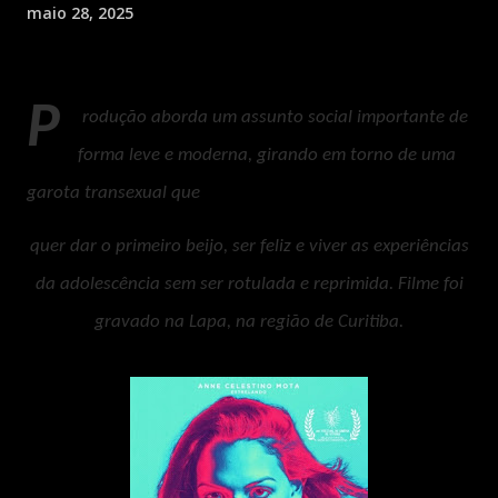
maio 28, 2025
P
rodução aborda um assunto social importante de
forma leve e moderna, girando em torno de uma
garota transexual que
quer dar o primeiro beijo, ser feliz e viver as experiências
da adolescência sem ser rotulada e reprimida. Filme foi
gravado na Lapa, na região de Curitiba.