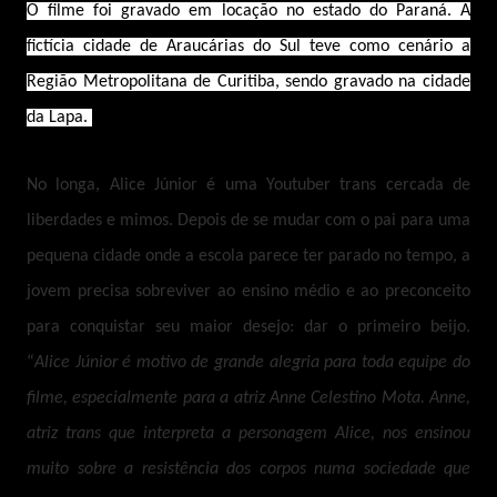
O filme foi gravado em locação no estado do Paraná. A
fictícia cidade de Araucárias do Sul teve como cenário a
Região Metropolitana de Curitiba, sendo gravado na cidade
da Lapa.
No longa, Alice Júnior é uma Youtuber trans cercada de
liberdades e mimos. Depois de se mudar com o pai para uma
pequena cidade onde a escola parece ter parado no tempo, a
jovem precisa sobreviver ao ensino médio e ao preconceito
para conquistar seu maior desejo: dar o primeiro beijo.
“
Alice Júnior é motivo de grande alegria para toda equipe do
filme, especialmente para a atriz Anne Celestino Mota. Anne,
atriz trans que interpreta a personagem Alice, nos ensinou
muito sobre a resistência dos corpos numa sociedade que