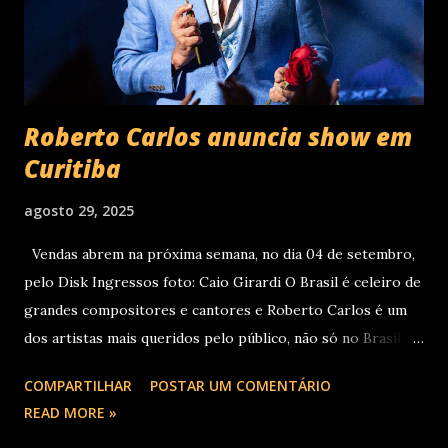
Roberto Carlos anuncia show em
Curitiba
agosto 29, 2025
Vendas abrem na próxima semana, no dia 04 de setembro,
pelo Disk Ingressos foto: Caio Girardi O Brasil é celeiro de
grandes compositores e cantores e Roberto Carlos é um
dos artistas mais queridos pelo público, não só no Brasil
como na América Latina e no mundo. Com 70 álbuns
COMPARTILHAR
POSTAR UM COMENTÁRIO
lançados em seu país tem sua carreira pautada em
READ MORE »
lançamentos simultâneos em português e espanhol desde a