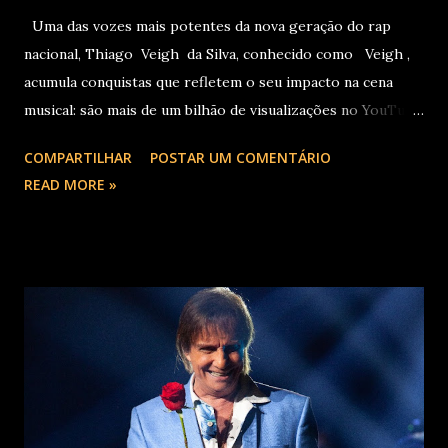
Uma das vozes mais potentes da nova geração do rap
nacional, Thiago Veigh da Silva, conhecido como Veigh ,
acumula conquistas que refletem o seu impacto na cena
musical: são mais de um bilhão de visualizações no YouTube,
22 milhões de ouvintes mensais nas plataformas de áudio e
COMPARTILHAR
POSTAR UM COMENTÁRIO
10 milhões de seguidores nas redes sociais, além de figurar
READ MORE »
entre os nomes da prestigiada lista Forbes Under 30 de
2024 . O último trabalho de estúdio do cantor e
compositor paulista, Eu Venci o Mundo (2025), se
estabeleceu no Top 3 Global do Spotify e contabilizou 10
milhões de plays em menos de 24 horas após o
lançamento. Com uma estética mais madura, o álbum marca
um novo capítulo na carreira do artista e, agora, ganha os
palcos por meio da EVOM Tour, que fez sua estreia
recentemente em São Paulo. Com realização da 30e ,
Supernova Ent e Prime , a escala em Curitiba aco...