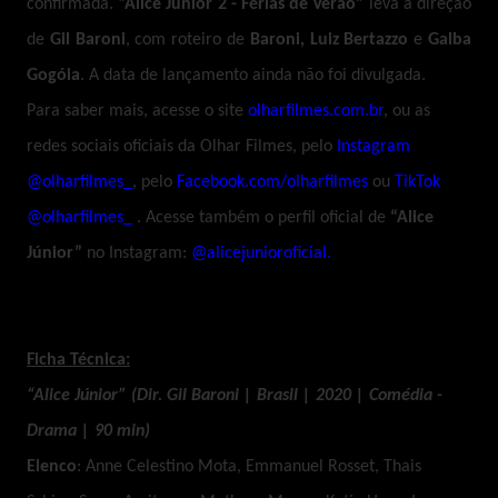
confirmada.
“Alice Júnior 2 - Férias de Verão”
leva a direção
de
Gil Baroni
, com roteiro de
Baroni, Luiz Bertazzo
e
Galba
Gogóia
. A data de lançamento ainda não foi divulgada.
Para saber mais, acesse o site
olharfilmes.com.br
, ou as
redes sociais oficiais da Olhar Filmes, pelo
Instagram
@olharfilmes_
, pelo
Facebook.com/olharfilmes
ou
TikTok
@olharfilmes_
. Acesse também o perfil oficial de
“Alice
Júnior”
no Instagram:
@alicejunioroficial.
Ficha Técnica:
“Alice Júnior” (Dir. Gil Baroni | Brasil | 2020 | Comédia -
Drama | 90 min)
Elenco
: Anne Celestino Mota, Emmanuel Rosset, Thais