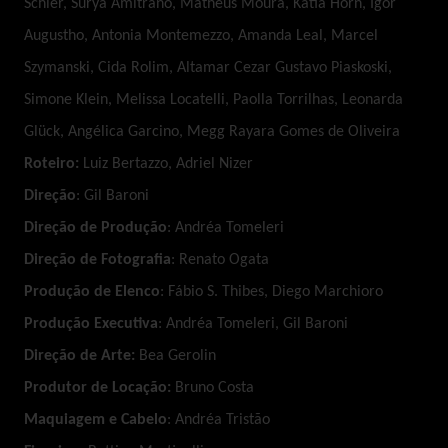
Schier, Surya Amitrano, Matheus Moura, Katia Horn, Igor
Augustho, Antonia Montemezzo, Amanda Leal, Marcel
Szymanski, Cida Rolim, Altamar Cezar Gustavo Piaskoski,
Simone Klein, Melissa Locatelli, Paolla Torrilhas, Leonarda
Glück, Angélica Garcino, Megg Rayara Gomes de Oliveira
Roteiro:
Luiz Bertazzo, Adriel Nizer
Direção
: Gil Baroni
Direção de Produção
: Andréa Tomeleri
Direção de Fotografia
: Renato Ogata
Produção de Elenco
: Fábio S. Thibes, Diego Marchioro
Produção Executiva
: Andréa Tomeleri, Gil Baroni
Direção de Arte:
Bea Gerolin
Produtor de Locação:
Bruno Costa
Maquiagem e Cabelo
: Andréa Tristão