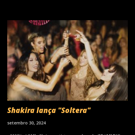
década de 60 além de inúmeros outros sucessos em
diferentes idiomas. Esse grande talento e seu público têm
um encontro marcado para os dias 28 de novembro (sexta-
feira), quando Roberto Carlos se apresentará em Curitiba
– PR , na Teatro Positivo (Rua Prof. Pedro Viriato Parigot
de Souza, 5300 - Campo Comprido, Curitiba - PR). Abertura
das vendas on-line e físicas no dia 04 de setembro ao meio
dia. A produção e realização são da Cult! Produções, RW7
Production& Entertainment e RC Produções. Roberto
Carlos começou o ano de 2025 se apresentando n...
Shakira lança "Soltera"
setembro 30, 2024