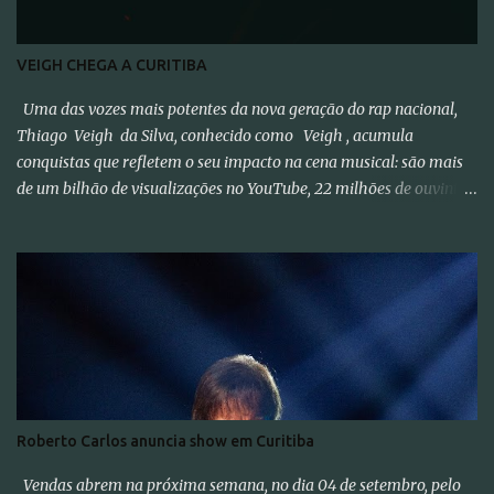
VEIGH CHEGA A CURITIBA
Uma das vozes mais potentes da nova geração do rap nacional,
Thiago Veigh da Silva, conhecido como Veigh , acumula
conquistas que refletem o seu impacto na cena musical: são mais
de um bilhão de visualizações no YouTube, 22 milhões de ouvintes
mensais nas plataformas de áudio e 10 milhões de seguidores nas
redes sociais, além de figurar entre os nomes da prestigiada lista
Forbes Under 30 de 2024 . O último trabalho de estúdio do
cantor e compositor paulista, Eu Venci o Mundo (2025), se
estabeleceu no Top 3 Global do Spotify e contabilizou 10 milhões
de plays em menos de 24 horas após o lançamento. Com uma
estética mais madura, o álbum marca um novo capítulo na
carreira do artista e, agora, ganha os palcos por meio da EVOM
Tour, que fez sua estreia recentemente em São Paulo. Com
Roberto Carlos anuncia show em Curitiba
realização da 30e , Supernova Ent e Prime , a escala em
Curitiba aco...
Vendas abrem na próxima semana, no dia 04 de setembro, pelo