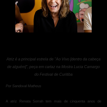
Atriz é a principal estrela de "Ao Vivo [dentro da cabeça
de alguém]", peça em cartaz na Mostra Lucia Camargo
do Festival de Curitiba
Por Sandoval Matheus
A atriz Renata Sorrah tem mais de cinquenta anos de