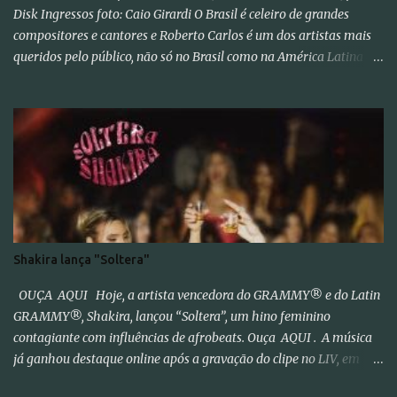
Disk Ingressos foto: Caio Girardi O Brasil é celeiro de grandes
compositores e cantores e Roberto Carlos é um dos artistas mais
queridos pelo público, não só no Brasil como na América Latina e
no mundo. Com 70 álbuns lançados em seu país tem sua carreira
pautada em lançamentos simultâneos em português e espanhol
desde a década de 60 além de inúmeros outros sucessos em
diferentes idiomas. Esse grande talento e seu público têm um
encontro marcado para os dias 28 de novembro (sexta-feira),
quando Roberto Carlos se apresentará em Curitiba – PR , na
Teatro Positivo (Rua Prof. Pedro Viriato Parigot de Souza, 5300 -
Campo Comprido, Curitiba - PR). Abertura das vendas on-line e
físicas no dia 04 de setembro ao meio dia. A produção e
Shakira lança "Soltera"
realização são da Cult! Produções, RW7 Production&
Entertainment e RC Produções. Roberto Carlos começou o ano de
OUÇA AQUI Hoje, a artista vencedora do GRAMMY® e do Latin
2025 se apresentando n...
GRAMMY®, Shakira, lançou “Soltera”, um hino feminino
contagiante com influências de afrobeats. Ouça AQUI . A música
já ganhou destaque online após a gravação do clipe no LIV, em
Miami, com participações de Winnie Harlow, Anitta, Danna e Lele