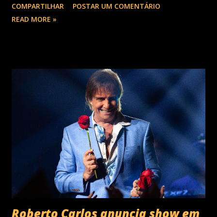
COMPARTILHAR
POSTAR UM COMENTÁRIO
10 milhões de seguidores nas redes sociais, além de figurar
READ MORE »
entre os nomes da prestigiada lista Forbes Under 30 de
2024 . O último trabalho de estúdio do cantor e
compositor paulista, Eu Venci o Mundo (2025), se
estabeleceu no Top 3 Global do Spotify e contabilizou 10
milhões de plays em menos de 24 horas após o
lançamento. Com uma estética mais madura, o álbum marca
um novo capítulo na carreira do artista e, agora, ganha os
palcos por meio da EVOM Tour, que fez sua estreia
recentemente em São Paulo. Com realização da 30e ,
Supernova Ent e Prime , a escala em Curitiba aco...
Roberto Carlos anuncia show em