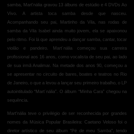
samba, Mart'nália gravou 13 álbuns de estúdio e 4 DVDs Ao
Vivo. A artista toca samba desde que nasceu.
Acompanhando seu pai, Martinho da Vila, nas rodas de
samba da Vila Isabel ainda muito jovem, ela se apaixonou
pelo ritmo. Foi lá que aprendeu a dançar samba, cantar, tocar
violão e pandeiro. Mart´nália começou sua carreira
profissional aos 16 anos, como vocalista de seu pai, ao lado
de sua irmã Analimar. Na metade dos anos 90, começou a
se apresentar no circuito de bares, boates e teatros no Rio
de Janeiro, o que a levou a lançar seu primeiro trabalho, o LP
autointitulado “Mart´nália”. O álbum “Minha Cara” chegou na
sequência.
Mart’nália teve o privilégio de ser reconhecida por grandes
nomes da Música Popular Brasileira: Caetano Veloso foi o
diretor artístico de seu álbum “Pé de meu Samba”, tendo