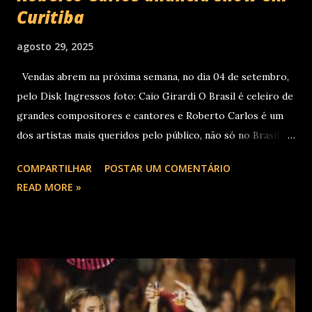
Curitiba
agosto 29, 2025
Vendas abrem na próxima semana, no dia 04 de setembro,
pelo Disk Ingressos foto: Caio Girardi O Brasil é celeiro de
grandes compositores e cantores e Roberto Carlos é um
dos artistas mais queridos pelo público, não só no Brasil
como na América Latina e no mundo. Com 70 álbuns
COMPARTILHAR
POSTAR UM COMENTÁRIO
lançados em seu país tem sua carreira pautada em
READ MORE »
lançamentos simultâneos em português e espanhol desde a
década de 60 além de inúmeros outros sucessos em
diferentes idiomas. Esse grande talento e seu público têm
um encontro marcado para os dias 28 de novembro (sexta-
feira), quando Roberto Carlos se apresentará em Curitiba
– PR , na Teatro Positivo (Rua Prof. Pedro Viriato Parigot
de Souza, 5300 - Campo Comprido, Curitiba - PR). Abertura