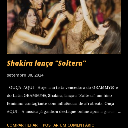
das vendas on-line e físicas no dia 04 de setembro ao meio
dia. A produção e realização são da Cult! Produções, RW7
Production& Entertainment e RC Produções. Roberto
Carlos começou o ano de 2025 se apresentando n...
Shakira lança "Soltera"
setembro 30, 2024
OUÇA AQUI Hoje, a artista vencedora do GRAMMY® e
do Latin GRAMMY®, Shakira, lançou “Soltera”, um hino
feminino contagiante com influências de afrobeats. Ouça
AQUI . A música já ganhou destaque online após a gravação
do clipe no LIV, em Miami, com participações de Winnie
COMPARTILHAR
POSTAR UM COMENTÁRIO
Harlow, Anitta, Danna e Lele Pons. O vídeo será lançado em