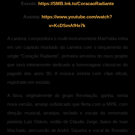
Escute:
https://SMB.lnk.to/CoracaoRadiante
Assista:
https://www.youtube.com/watch?
v=KcDSmAfHe7k
A cantora, compositora e multi-instrumentista Mart’nália entra
em um capítulo inusitado da carreira com o lançamento do
single “Coração Radiante”, primeira amostra do novo projeto
que será inteiramente dedicado a homenagear clássicos do
pagode dos anos 90. A música estreia com clipe oficial,
registrado em estúdio.
A faixa, originalmente do grupo Revelação, ganha, nesta
nova versão, arranjo sofisticado que flerta com a MPB, com
direção musical, arranjos, teclado e vocais do renomado
pianista Luiz Otávio, violão de Cláudio Jorge, baixo de Ivan
Machado, percussão de André Siqueira e vocal de Ronaldo