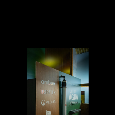
para o público encher suas canecas gratuitamente, quantas
vezes for preciso. Nestas estações já foram consumidos
mais de 21 mil litros de água, aproximadamente 100 mil
copos servidos. No Camarote Spaten, espaço exclusivo da
cerveja oficial da festa, também tem
open
água em todos os
bares.