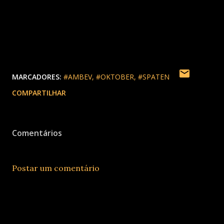
técnica, conta com 20 pessoas, além do suporte de
profissionais de comunicação, estilo e produção.
MARCADORES:
#AMBEV
#OKTOBER
#SPATEN
COMPARTILHAR
Comentários
Postar um comentário