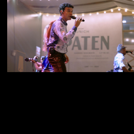
Ambev e Spaten trazem open de água, jingle divertido e coreografia
especial para incentivar moderação na Oktoberfest Blumenau. Foto:
Tomazzzoni (@nadaoriginals).
Blumenau-SC, 21 de outubro de 2024 -
A maior festa
cervejeira das Américas chegou a terceira semana e já
recebeu mais de 340 mil pessoas no Parque Vila Germânica
para celebrar a cultura alemã, dançar, encontrar amigos,