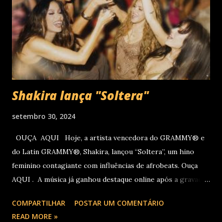
dia. A produção e realização são da Cult! Produções, RW7
Production& Entertainment e RC Produções. Roberto
Carlos começou o ano de 2025 se apresentando n...
Shakira lança "Soltera"
setembro 30, 2024
OUÇA AQUI Hoje, a artista vencedora do GRAMMY® e
do Latin GRAMMY®, Shakira, lançou “Soltera”, um hino
feminino contagiante com influências de afrobeats. Ouça
AQUI . A música já ganhou destaque online após a gravação
do clipe no LIV, em Miami, com participações de Winnie
COMPARTILHAR
POSTAR UM COMENTÁRIO
Harlow, Anitta, Danna e Lele Pons. O vídeo será lançado em
READ MORE »
breve. Este novo single chega logo após Shakira receber