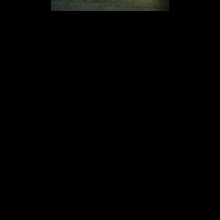
Pontos de distribuição de água ultrafiltrada gratuita fazem parte da
campanha de Consumo Responsável de Ambev e Spaten na Oktoberfest
Blumenau. Fotos: Tomazzzoni (@nadaoriginals).
Nos últimos dois anos, a Ambev anunciou o investimento de
R$ 45 milhões em seu Programa de Consumo Responsável,
que reúne iniciativas de moderação. As ações fazem parte
da agenda de impacto social positivo da companhia, que
busca promover mudanças nos hábitos dos consumidores
para criar a cultura da moderação entre os brasileiros.
A ação também reflete o compromisso das empresas com a
sustentabilidade e o bem-estar dos visitantes. Além de
proporcionar hidratação ao público, a oferta de água
ultrafiltrada contribui para a redução de lixo. Estima-se
diminuir em 10% o consumo de garrafas plásticas durante o