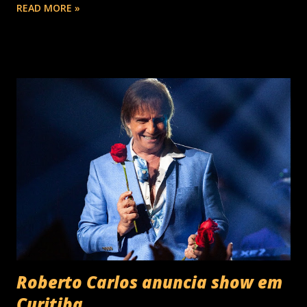
READ MORE »
entre os nomes da prestigiada lista Forbes Under 30 de
2024 . O último trabalho de estúdio do cantor e
compositor paulista, Eu Venci o Mundo (2025), se
estabeleceu no Top 3 Global do Spotify e contabilizou 10
milhões de plays em menos de 24 horas após o
lançamento. Com uma estética mais madura, o álbum marca
um novo capítulo na carreira do artista e, agora, ganha os
palcos por meio da EVOM Tour, que fez sua estreia
recentemente em São Paulo. Com realização da 30e ,
Supernova Ent e Prime , a escala em Curitiba aco...
Roberto Carlos anuncia show em
Curitiba