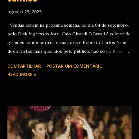
agosto 29, 2025
Vendas abrem na próxima semana, no dia 04 de setembro,
pelo Disk Ingressos foto: Caio Girardi O Brasil é celeiro de
grandes compositores e cantores e Roberto Carlos é um
dos artistas mais queridos pelo público, não só no Brasil
como na América Latina e no mundo. Com 70 álbuns
COMPARTILHAR
POSTAR UM COMENTÁRIO
lançados em seu país tem sua carreira pautada em
READ MORE »
lançamentos simultâneos em português e espanhol desde a
década de 60 além de inúmeros outros sucessos em
diferentes idiomas. Esse grande talento e seu público têm
um encontro marcado para os dias 28 de novembro (sexta-
feira), quando Roberto Carlos se apresentará em Curitiba
– PR , na Teatro Positivo (Rua Prof. Pedro Viriato Parigot
de Souza, 5300 - Campo Comprido, Curitiba - PR). Abertura
das vendas on-line e físicas no dia 04 de setembro ao meio