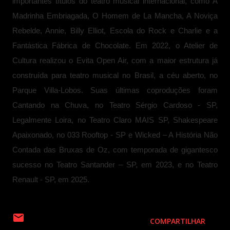
importantes títulos do teatro musical internacional, como A
Madrinha Embriagada, O Homem de La Mancha, A Noviça
Rebelde, Annie, Billy Elliot, Escola do Rock e Charlie e a
Fantástica Fábrica de Chocolate. Em 2022, o Atelier de
Cultura realizou o Evita Open Air, com a maior estrutura já
construída para teatro musical no Brasil, a céu aberto, no
Parque Villa-Lobos. Suas últimas coproduções foram
Cantando na Chuva, no Teatro Sérgio Cardoso - SP,
Legalmente Loira, no Teatro Claro MAIS SP, Shakespeare
Apaixonado, no 033 Rooftop - SP e Wicked – A História Não
Contada das Bruxas de Oz, com temporada de gigantesco
sucesso no Teatro Santander – SP, em 2023, e no Teatro
Renault - SP, em 2025.
COMPARTILHAR