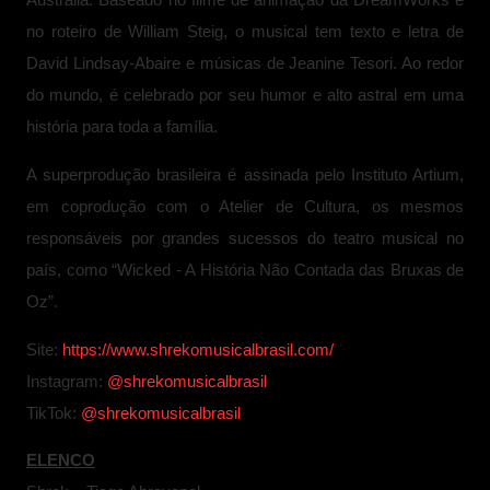
Austrália. Baseado no filme de animação da DreamWorks e
no roteiro de William Steig, o musical tem texto e letra de
David Lindsay-Abaire e músicas de Jeanine Tesori. Ao redor
do mundo, é celebrado por seu humor e alto astral em uma
história para toda a família.
A superprodução brasileira é assinada pelo Instituto Artium,
em coprodução com o Atelier de Cultura, os mesmos
responsáveis por grandes sucessos do teatro musical no
país, como “Wicked - A História Não Contada das Bruxas de
Oz”.
Site:
https://www.shrekomusicalbrasil.com/
Instagram:
@shrekomusicalbrasil
TikTok:
@shrekomusicalbrasil
ELENCO