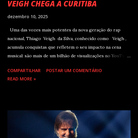
VEIGH CHEGA A CURITIBA
dezembro 10, 2025
Uma das vozes mais potentes da nova geração do rap
nacional, Thiago Veigh da Silva, conhecido como Veigh ,
acumula conquistas que refletem o seu impacto na cena
musical: são mais de um bilhão de visualizações no YouTube,
22 milhões de ouvintes mensais nas plataformas de áudio e
COMPARTILHAR
POSTAR UM COMENTÁRIO
10 milhões de seguidores nas redes sociais, além de figurar
READ MORE »
entre os nomes da prestigiada lista Forbes Under 30 de
2024 . O último trabalho de estúdio do cantor e
compositor paulista, Eu Venci o Mundo (2025), se
estabeleceu no Top 3 Global do Spotify e contabilizou 10
milhões de plays em menos de 24 horas após o
lançamento. Com uma estética mais madura, o álbum marca
um novo capítulo na carreira do artista e, agora, ganha os