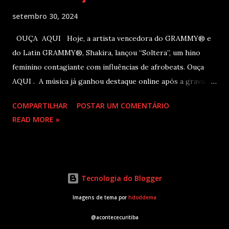
setembro 30, 2024
OUÇA AQUI Hoje, a artista vencedora do GRAMMY® e
do Latin GRAMMY®, Shakira, lançou “Soltera”, um hino
feminino contagiante com influências de afrobeats. Ouça
AQUI . A música já ganhou destaque online após a gravação
do clipe no LIV, em Miami, com participações de Winnie
COMPARTILHAR
POSTAR UM COMENTÁRIO
Harlow, Anitta, Danna e Lele Pons. O vídeo será lançado em
READ MORE »
breve. Este novo single chega logo após Shakira receber
três indicações ao Latin GRAMMY na semana passada:
Álbum do Ano por “Las Mujeres Ya No Lloran”, Canção do
Ano por "Entre Parêntesis" e Melhor Performance de
Tecnologia do Blogger
Música Eletrônica Latina por “Bzrp Music Sessions, Vol. 53
(Tiësto Remix).” Em novembro, Shakira inicia a sua turnê
Imagens de tema por
hdoddema
esgotada pela América do Norte, “Las Mujeres Ya No
@acontececuritiba
Lloran World Tour”, promovida pela Live Nation. A primeira