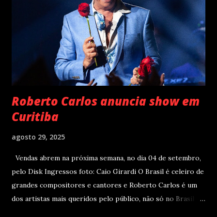
palcos por meio da EVOM Tour, que fez sua estreia
recentemente em São Paulo. Com realização da 30e ,
Supernova Ent e Prime , a escala em Curitiba aco...
Roberto Carlos anuncia show em
Curitiba
agosto 29, 2025
Vendas abrem na próxima semana, no dia 04 de setembro,
pelo Disk Ingressos foto: Caio Girardi O Brasil é celeiro de
grandes compositores e cantores e Roberto Carlos é um
dos artistas mais queridos pelo público, não só no Brasil
como na América Latina e no mundo. Com 70 álbuns