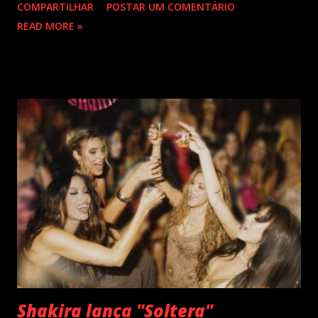
COMPARTILHAR
POSTAR UM COMENTÁRIO
lançados em seu país tem sua carreira pautada em
READ MORE »
lançamentos simultâneos em português e espanhol desde a
década de 60 além de inúmeros outros sucessos em
diferentes idiomas. Esse grande talento e seu público têm
um encontro marcado para os dias 28 de novembro (sexta-
feira), quando Roberto Carlos se apresentará em Curitiba
– PR , na Teatro Positivo (Rua Prof. Pedro Viriato Parigot
de Souza, 5300 - Campo Comprido, Curitiba - PR). Abertura
das vendas on-line e físicas no dia 04 de setembro ao meio
dia. A produção e realização são da Cult! Produções, RW7
Production& Entertainment e RC Produções. Roberto
Carlos começou o ano de 2025 se apresentando n...
Shakira lança "Soltera"