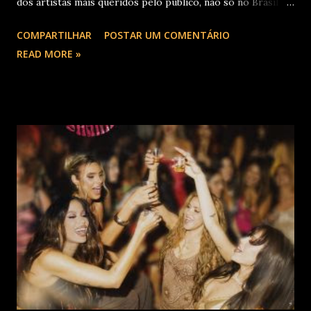
dos artistas mais queridos pelo público, não só no Brasil
como na América Latina e no mundo. Com 70 álbuns
COMPARTILHAR
POSTAR UM COMENTÁRIO
lançados em seu país tem sua carreira pautada em
READ MORE »
lançamentos simultâneos em português e espanhol desde a
década de 60 além de inúmeros outros sucessos em
diferentes idiomas. Esse grande talento e seu público têm
um encontro marcado para os dias 28 de novembro (sexta-
feira), quando Roberto Carlos se apresentará em Curitiba
– PR , na Teatro Positivo (Rua Prof. Pedro Viriato Parigot
de Souza, 5300 - Campo Comprido, Curitiba - PR). Abertura
das vendas on-line e físicas no dia 04 de setembro ao meio
dia. A produção e realização são da Cult! Produções, RW7
Production& Entertainment e RC Produções. Roberto
Carlos começou o ano de 2025 se apresentando n...