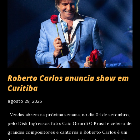
um novo capítulo na carreira do artista e, agora, ganha os
palcos por meio da EVOM Tour, que fez sua estreia
recentemente em São Paulo. Com realização da 30e ,
Supernova Ent e Prime , a escala em Curitiba aco...
Roberto Carlos anuncia show em
Curitiba
agosto 29, 2025
Vendas abrem na próxima semana, no dia 04 de setembro,
pelo Disk Ingressos foto: Caio Girardi O Brasil é celeiro de
grandes compositores e cantores e Roberto Carlos é um