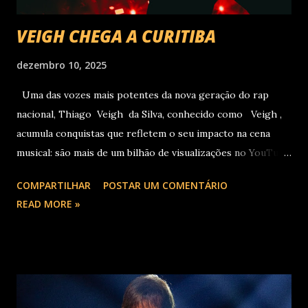
VEIGH CHEGA A CURITIBA
dezembro 10, 2025
Uma das vozes mais potentes da nova geração do rap
nacional, Thiago Veigh da Silva, conhecido como Veigh ,
acumula conquistas que refletem o seu impacto na cena
musical: são mais de um bilhão de visualizações no YouTube,
22 milhões de ouvintes mensais nas plataformas de áudio e
COMPARTILHAR
POSTAR UM COMENTÁRIO
10 milhões de seguidores nas redes sociais, além de figurar
READ MORE »
entre os nomes da prestigiada lista Forbes Under 30 de
2024 . O último trabalho de estúdio do cantor e
compositor paulista, Eu Venci o Mundo (2025), se
estabeleceu no Top 3 Global do Spotify e contabilizou 10
milhões de plays em menos de 24 horas após o
lançamento. Com uma estética mais madura, o álbum marca