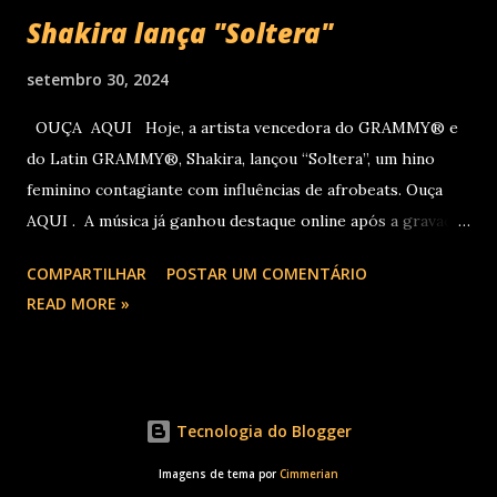
Shakira lança "Soltera"
setembro 30, 2024
OUÇA AQUI Hoje, a artista vencedora do GRAMMY® e
do Latin GRAMMY®, Shakira, lançou “Soltera”, um hino
feminino contagiante com influências de afrobeats. Ouça
AQUI . A música já ganhou destaque online após a gravação
do clipe no LIV, em Miami, com participações de Winnie
COMPARTILHAR
POSTAR UM COMENTÁRIO
Harlow, Anitta, Danna e Lele Pons. O vídeo será lançado em
READ MORE »
breve. Este novo single chega logo após Shakira receber
três indicações ao Latin GRAMMY na semana passada:
Álbum do Ano por “Las Mujeres Ya No Lloran”, Canção do
Ano por "Entre Parêntesis" e Melhor Performance de
Tecnologia do Blogger
Música Eletrônica Latina por “Bzrp Music Sessions, Vol. 53
(Tiësto Remix).” Em novembro, Shakira inicia a sua turnê
Imagens de tema por
Cimmerian