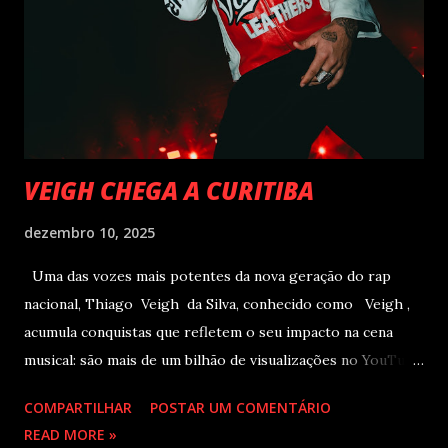
VEIGH CHEGA A CURITIBA
dezembro 10, 2025
Uma das vozes mais potentes da nova geração do rap
nacional, Thiago Veigh da Silva, conhecido como Veigh ,
acumula conquistas que refletem o seu impacto na cena
musical: são mais de um bilhão de visualizações no YouTube,
22 milhões de ouvintes mensais nas plataformas de áudio e
COMPARTILHAR
POSTAR UM COMENTÁRIO
10 milhões de seguidores nas redes sociais, além de figurar
READ MORE »
entre os nomes da prestigiada lista Forbes Under 30 de