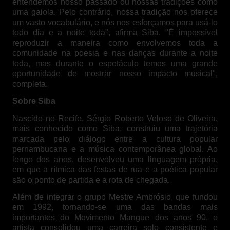
entendemos nosso passado ou nossas tradições como
uma gaiola. Pelo contrário, nossa tradição nos oferece
um vasto vocabulário, e nós nos esforçamos para usá-lo
todo dia e a noite toda", afirma Siba. "É impossível
reproduzir a maneira como envolvemos toda a
comunidade na poesia e nas danças durante a noite
toda, mas durante o espetáculo temos uma grande
oportunidade de mostrar nosso impacto musical",
completa.
Sobre Siba
Nascido no Recife, Sérgio Roberto Veloso de Oliveira,
mais conhecido como Siba, construiu uma trajetória
marcada pelo diálogo entre a cultura popular
pernambucana e a música contemporânea global. Ao
longo dos anos, desenvolveu uma linguagem própria,
em que a rítmica das festas de rua e a poética popular
são o ponto de partida e a rota de chegada.
Além de integrar o grupo Mestre Ambrósio, que fundou
em 1992, tornando-se uma das bandas mais
importantes do Movimento Mangue dos anos 90, o
artista consolidou uma carreira solo consistente e