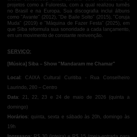
projetos como a Fuloresta, com a qual realizou turnês
no Brasil e na Europa. Sua discografia inclui álbuns
como "Avante" (2012), "De Baile Solto" (2015), "Coruja
Muda" (2019) e "Máquina de Fazer Festa" (2025), em
que Siba reformula sua sonoridade a cada lançamento,
em um movimento de constante reinvenção.
SERVIÇO:
[Música] Siba – Show "Mandaram me Chamar"
Local
: CAIXA Cultural Curitiba - Rua Conselheiro
Laurindo, 280 – Centro
Data
: 21, 22, 23 e 24 de maio de 2026 (quinta a
domingo)
Horários
: quinta, sexta e sábado às 20h, domingo às
19h
Ingressos
: R$ 30 (inteira) e R$ 15 (meia-entrada para