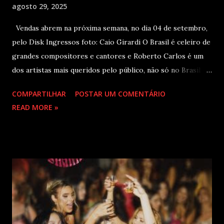
agosto 29, 2025
Vendas abrem na próxima semana, no dia 04 de setembro,
pelo Disk Ingressos foto: Caio Girardi O Brasil é celeiro de
grandes compositores e cantores e Roberto Carlos é um
dos artistas mais queridos pelo público, não só no Brasil
como na América Latina e no mundo. Com 70 álbuns
COMPARTILHAR
POSTAR UM COMENTÁRIO
lançados em seu país tem sua carreira pautada em
READ MORE »
lançamentos simultâneos em português e espanhol desde a
década de 60 além de inúmeros outros sucessos em
diferentes idiomas. Esse grande talento e seu público têm
um encontro marcado para os dias 28 de novembro (sexta-
feira), quando Roberto Carlos se apresentará em Curitiba
– PR , na Teatro Positivo (Rua Prof. Pedro Viriato Parigot
de Souza, 5300 - Campo Comprido, Curitiba - PR). Abertura
das vendas on-line e físicas no dia 04 de setembro ao meio