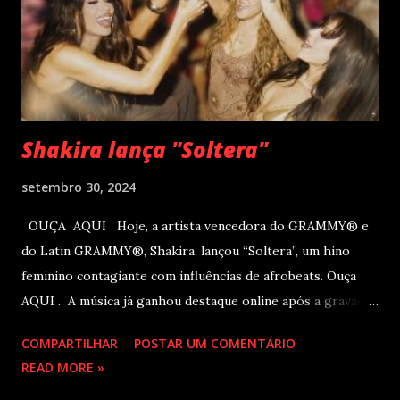
dia. A produção e realização são da Cult! Produções, RW7
Production& Entertainment e RC Produções. Roberto
Carlos começou o ano de 2025 se apresentando n...
Shakira lança "Soltera"
setembro 30, 2024
OUÇA AQUI Hoje, a artista vencedora do GRAMMY® e
do Latin GRAMMY®, Shakira, lançou “Soltera”, um hino
feminino contagiante com influências de afrobeats. Ouça
AQUI . A música já ganhou destaque online após a gravação
do clipe no LIV, em Miami, com participações de Winnie
COMPARTILHAR
POSTAR UM COMENTÁRIO
Harlow, Anitta, Danna e Lele Pons. O vídeo será lançado em
READ MORE »
breve. Este novo single chega logo após Shakira receber