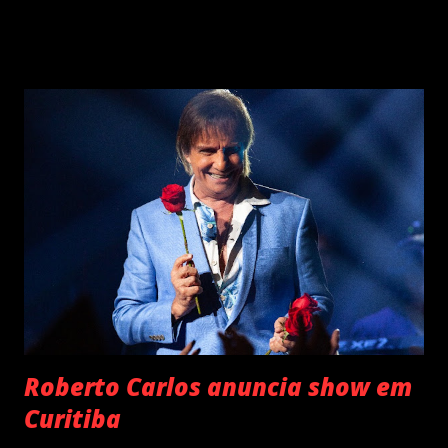
2024 . O último trabalho de estúdio do cantor e
compositor paulista, Eu Venci o Mundo (2025), se
estabeleceu no Top 3 Global do Spotify e contabilizou 10
milhões de plays em menos de 24 horas após o
lançamento. Com uma estética mais madura, o álbum marca
um novo capítulo na carreira do artista e, agora, ganha os
palcos por meio da EVOM Tour, que fez sua estreia
recentemente em São Paulo. Com realização da 30e ,
Supernova Ent e Prime , a escala em Curitiba aco...
Roberto Carlos anuncia show em
Curitiba