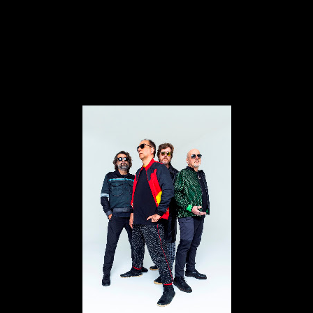
paranaense marca a estreia da seleção brasileira na
Copa do Mundo com uma g
rande festa verde
amarela
com transmissão ao vivo
no
Igloo
Super
Hall
"
.