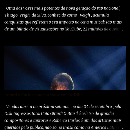
Uma das vozes mais potentes da nova geração do rap nacional,
Thiago Veigh da Silva, conhecido como Veigh , acumula
conquistas que refletem o seu impacto na cena musical: são mais
de um bilhão de visualizações no YouTube, 22 milhões de ouvintes
mensais nas plataformas de áudio e 10 milhões de seguidores nas
redes sociais, além de figurar entre os nomes da prestigiada lista
Forbes Under 30 de 2024 . O último trabalho de estúdio do
cantor e compositor paulista, Eu Venci o Mundo (2025), se
estabeleceu no Top 3 Global do Spotify e contabilizou 10 milhões
de plays em menos de 24 horas após o lançamento. Com uma
estética mais madura, o álbum marca um novo capítulo na
carreira do artista e, agora, ganha os palcos por meio da EVOM
Tour, que fez sua estreia recentemente em São Paulo. Com
Roberto Carlos anuncia show em Curitiba
realização da 30e , Supernova Ent e Prime , a escala em
Curitiba aco...
Vendas abrem na próxima semana, no dia 04 de setembro, pelo
Disk Ingressos foto: Caio Girardi O Brasil é celeiro de grandes
compositores e cantores e Roberto Carlos é um dos artistas mais
queridos pelo público, não só no Brasil como na América Latina e