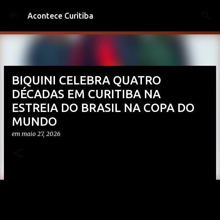
Pular para o conteúdo principal
Acontece Curitiba
BIQUINI CELEBRA QUATRO
DÉCADAS EM CURITIBA NA
ESTREIA DO BRASIL NA COPA DO
MUNDO
em
maio 27, 2026
No di
a
13 de junho, a b
anda apresenta a turnê
´
A
Vida Começa Aos 40
´
com repertório de sucessos e
novo projeto comemorativo
.
O show na capital