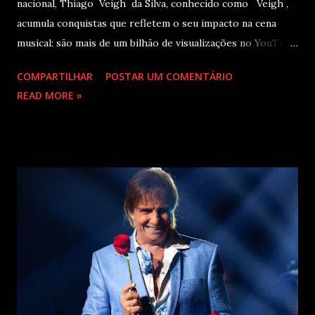
nacional, Thiago Veigh da Silva, conhecido como Veigh ,
acumula conquistas que refletem o seu impacto na cena
musical: são mais de um bilhão de visualizações no YouTube,
22 milhões de ouvintes mensais nas plataformas de áudio e
COMPARTILHAR
POSTAR UM COMENTÁRIO
10 milhões de seguidores nas redes sociais, além de figurar
READ MORE »
entre os nomes da prestigiada lista Forbes Under 30 de
2024 . O último trabalho de estúdio do cantor e
compositor paulista, Eu Venci o Mundo (2025), se
estabeleceu no Top 3 Global do Spotify e contabilizou 10
milhões de plays em menos de 24 horas após o
lançamento. Com uma estética mais madura, o álbum marca
um novo capítulo na carreira do artista e, agora, ganha os
palcos por meio da EVOM Tour, que fez sua estreia
recentemente em São Paulo. Com realização da 30e ,
Supernova Ent e Prime , a escala em Curitiba aco...