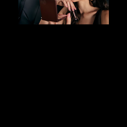
O nude deixou de ocupar apenas o espaço da neutralidade na 
maquiagem para se consolidar como um símbolo da estética 
contemporânea. Em linha do minimalismo sofisticado, à 
versatilidade e ao consumo funcional, o tom acompanha uma 
transformação no comportamento do consumidor, que está cada 
vez mais interessado em produtos inteligentes, experiências 
sensoriais e rotinas de beleza integradas.
Movimentos como quiet luxury, estética monocromática e a 
valorização da beleza natural sofisticada impulsionam essa 
tendência, as plataformas como Pinterest Predicts¹ e WGSN² 
indicam relatórios que apontam um crescimento em 
comportamentos ligados ao glamour maximalista, autocuidado 
integrado e à busca por experiências sensoriais personalizadas.
Nas redes sociais e nas rotinas de autocuidado, Natura Una 