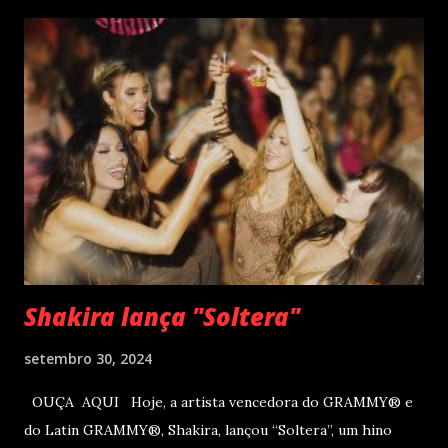
um encontro marcado para os dias 28 de novembro (sexta-
feira), quando Roberto Carlos se apresentará em Curitiba
– PR , na Teatro Positivo (Rua Prof. Pedro Viriato Parigot
de Souza, 5300 - Campo Comprido, Curitiba - PR). Abertura
das vendas on-line e físicas no dia 04 de setembro ao meio
dia. A produção e realização são da Cult! Produções, RW7
Production& Entertainment e RC Produções. Roberto
Carlos começou o ano de 2025 se apresentando n...
Shakira lança "Soltera"
setembro 30, 2024
OUÇA AQUI Hoje, a artista vencedora do GRAMMY® e
do Latin GRAMMY®, Shakira, lançou “Soltera”, um hino