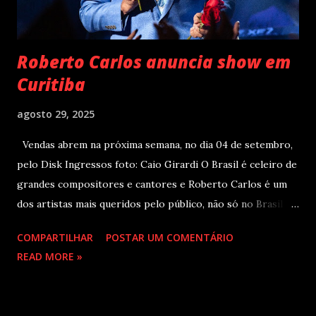
Roberto Carlos anuncia show em
Curitiba
agosto 29, 2025
Vendas abrem na próxima semana, no dia 04 de setembro,
pelo Disk Ingressos foto: Caio Girardi O Brasil é celeiro de
grandes compositores e cantores e Roberto Carlos é um
dos artistas mais queridos pelo público, não só no Brasil
como na América Latina e no mundo. Com 70 álbuns
COMPARTILHAR
POSTAR UM COMENTÁRIO
lançados em seu país tem sua carreira pautada em
READ MORE »
lançamentos simultâneos em português e espanhol desde a
década de 60 além de inúmeros outros sucessos em
diferentes idiomas. Esse grande talento e seu público têm