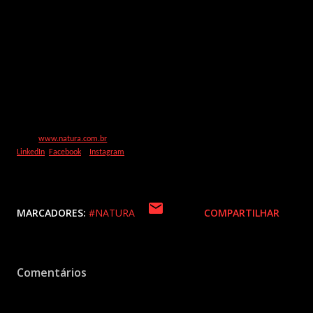
mais de 25 anos, por meio do relacionamento com comunidades extrativistas na 
Amazônia, a Natura foi pioneira no uso cosmético de bioativos da 
sociobiodiversidade brasileira. Hoje, essa atuação gera benefícios para milhares 
de famílias e contribui para conservar 2,2 milhões de hectares de floresta. A 
Natura foi a primeira companhia de capital aberto a receber, em 2014, a 
certificação de Empresa B pelo B Lab, organização que reconhece globalmente 
negócios que combinam a geração de lucro ao impacto socioambiental positivo. 
Com operações em 14 países na América Latina, os produtos da marca podem 
ser adquiridos através das mais de 3 milhões de consultoras na região, via e-
commerce, aplicativo Natura, ou nas mais de mil lojas. Para mais informações, 
visite 
www.natura.com.br
  ou acesse os perfis da empresa nas redes sociais: 
LinkedIn
, 
Facebook
 e 
Instagram
.
MARCADORES:
#NATURA
COMPARTILHAR
Comentários